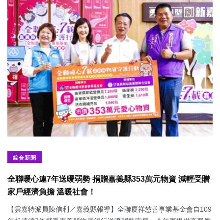
綜合新聞
全聯暖心連7年送暖弱勢 捐贈嘉義縣353萬元物資 減輕受贈
家戶經濟負擔 溫暖社會！
【雲嘉特派員陳信利／嘉義縣報導】全聯慶祥慈善事業基金會自109