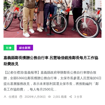
社會
綜合新聞
嘉義縣鄰長獲贈公務自行車 呂慧瑜借鏡推鄰長每月工作協
助費政見
【記者任禮清/嘉義報導】嘉義縣政府舉辦鄰長公務自行車聯合致
贈，全縣5366位鄰長獲贈公務自行車，太保市長參選人呂慧瑜於6日
提出基層服務政見，表示未來順利當選太保市長，將推動編列「鄰
長工作協助費」，每人每月2500元...
任禮清
2026年八月06日
2,001 觀看
3 分享