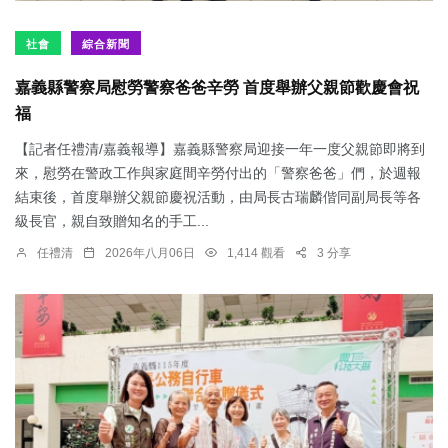
社會
綜合新聞
嘉義縣警察局慰勞警察爸爸辛勞 首度舉辦父親節歡慶會祝
福
【記者任禮清/嘉義報導】嘉義縣警察局迎接一年一度父親節即將到
來，慰勞在警政工作與家庭間辛勞付出的「警察爸爸」們，於週報
結束後，首度舉辦父親節慶祝活動，由局長古瑞麟偕同副局長等各
級長官，親自致贈知名的手工...
任禮清
2026年八月06日
1,414 觀看
3 分享