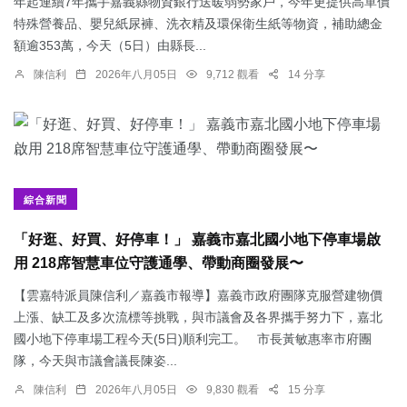
年起連續7年攜手嘉義縣物資銀行送暖弱勢家戶，今年更提供高單價
特殊營養品、嬰兒紙尿褲、洗衣精及環保衛生紙等物資，補助總金
額逾353萬，今天（5日）由縣長...
陳信利
2026年八月05日
9,712 觀看
14 分享
綜合新聞
「好逛、好買、好停車！」 嘉義市嘉北國小地下停車場啟
用 218席智慧車位守護通學、帶動商圈發展〜
【雲嘉特派員陳信利／嘉義市報導】嘉義市政府團隊克服營建物價
上漲、缺工及多次流標等挑戰，與市議會及各界攜手努力下，嘉北
國小地下停車場工程今天(5日)順利完工。 市長黃敏惠率市府團
隊，今天與市議會議長陳姿...
陳信利
2026年八月05日
9,830 觀看
15 分享