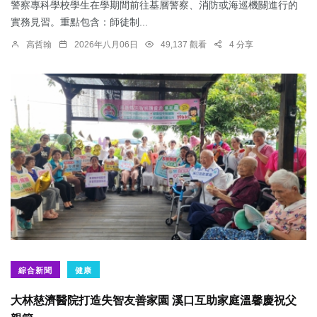
警察專科學校學生在學期間前往基層警察、消防或海巡機關進行的
實務見習。重點包含：師徒制...
高哲翰
2026年八月06日
49,137 觀看
4 分享
綜合新聞
健康
大林慈濟醫院打造失智友善家園 溪口互助家庭溫馨慶祝父