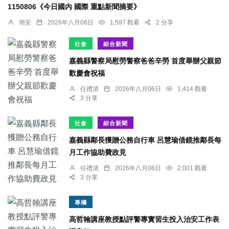
1150806《今日國內 國際 重點新聞摘要》
簡安
2026年八月06日
1,597 觀看
2 分享
社會
綜合新聞
嘉義縣警察局慰勞警察爸爸辛勞 首度舉辦父親節
歡慶會祝福
任禮清
2026年八月06日
1,414 觀看
3 分享
社會
綜合新聞
嘉義縣鄰長獲贈公務自行車 呂慧瑜借鏡推鄰長每
月工作協助費政見
任禮清
2026年八月06日
2,001 觀看
3 分享
專欄
高哲翰講座教授點評警專實習生投入治安工作表