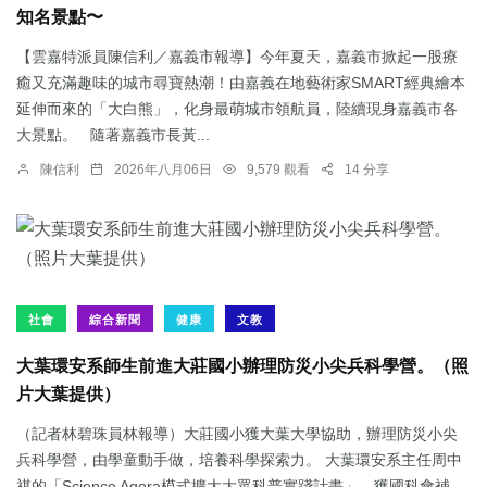
知名景點〜
【雲嘉特派員陳信利／嘉義市報導】今年夏天，嘉義市掀起一股療
癒又充滿趣味的城市尋寶熱潮！由嘉義在地藝術家SMART經典繪本
延伸而來的「大白熊」，化身最萌城市領航員，陸續現身嘉義市各
大景點。 隨著嘉義市長黃...
陳信利
2026年八月06日
9,579 觀看
14 分享
社會
綜合新聞
健康
文教
大葉環安系師生前進大莊國小辦理防災小尖兵科學營。（照
片大葉提供）
（記者林碧珠員林報導）大莊國小獲大葉大學協助，辦理防災小尖
兵科學營，由學童動手做，培養科學探索力。 大葉環安系主任周中
祺的「Science Agora模式擴大大眾科普實踐計畫」，獲國科會補