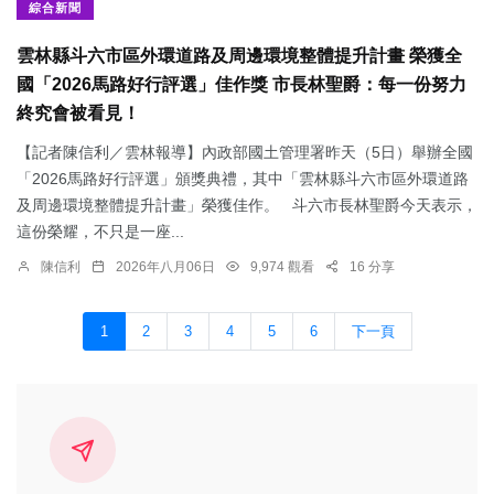
綜合新聞
雲林縣斗六市區外環道路及周邊環境整體提升計畫 榮獲全
國「2026馬路好行評選」佳作獎 市長林聖爵：每一份努力
終究會被看見！
【記者陳信利／雲林報導】內政部國土管理署昨天（5日）舉辦全國
「2026馬路好行評選」頒獎典禮，其中「雲林縣斗六市區外環道路
及周邊環境整體提升計畫」榮獲佳作。 斗六市長林聖爵今天表示，
這份榮耀，不只是一座...
陳信利
2026年八月06日
9,974 觀看
16 分享
1
2
3
4
5
6
下一頁