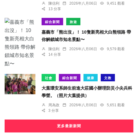
陳信利
2026年八月06日
9,451 觀看
13 分享
綜合新聞
旅遊
嘉義市「熊出沒」！ 10隻新亮相大白熊領路 帶
你解鎖城市知名景點〜
陳信利
2026年八月06日
9,579 觀看
14 分享
社會
綜合新聞
健康
文教
大葉環安系師生前進大莊國小辦理防災小尖兵科
學營。（照片大葉提供）
周為政
2026年八月06日
5,651 觀看
3 分享
更多最新新聞