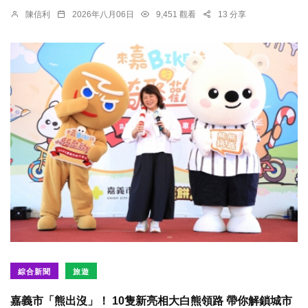
陳信利
2026年八月06日
9,451 觀看
13 分享
綜合新聞
旅遊
嘉義市「熊出沒」！ 10隻新亮相大白熊領路 帶你解鎖城市