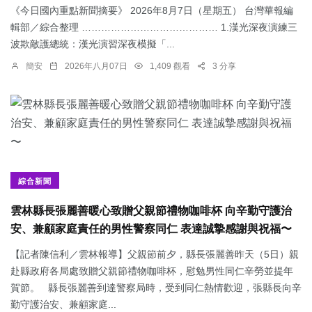
《今日國內重點新聞摘要》 2026年8月7日（星期五） 台灣華報編
輯部／綜合整理 …………………………………… 1.漢光深夜演練三
波欺敵護總統：​漢光演習深夜模擬「...
簡安
2026年八月07日
1,409 觀看
3 分享
綜合新聞
雲林縣長張麗善暖心致贈父親節禮物咖啡杯 向辛勤守護治
安、兼顧家庭責任的男性警察同仁 表達誠摯感謝與祝福〜
【記者陳信利／雲林報導】父親節前夕，縣長張麗善昨天（5日）親
赴縣政府各局處致贈父親節禮物咖啡杯，慰勉男性同仁辛勞並提年
賀節。 縣長張麗善到達警察局時，受到同仁熱情歡迎，張縣長向辛
勤守護治安、兼顧家庭...