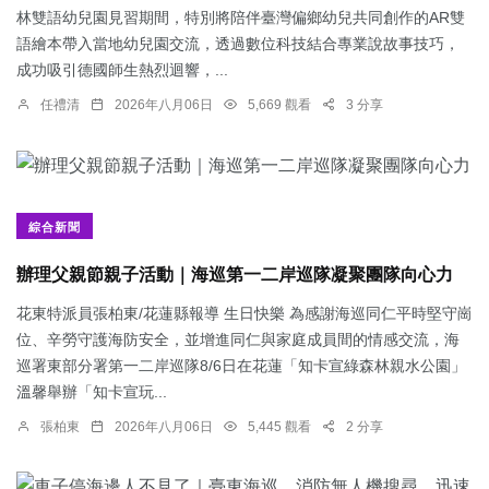
林雙語幼兒園見習期間，特別將陪伴臺灣偏鄉幼兒共同創作的AR雙
語繪本帶入當地幼兒園交流，透過數位科技結合專業說故事技巧，
成功吸引德國師生熱烈迴響，...
任禮清
2026年八月06日
5,669 觀看
3 分享
綜合新聞
辦理父親節親子活動｜海巡第一二岸巡隊凝聚團隊向心力
花東特派員張柏東/花蓮縣報導 生日快樂 為感謝海巡同仁平時堅守崗
位、辛勞守護海防安全，並增進同仁與家庭成員間的情感交流，海
巡署東部分署第一二岸巡隊8/6日在花蓮「知卡宣綠森林親水公園」
溫馨舉辦「知卡宣玩...
張柏東
2026年八月06日
5,445 觀看
2 分享