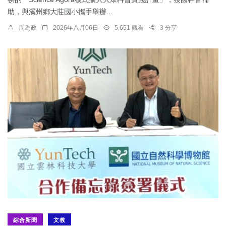
助，與溪州鄉大莊國小攜手舉辦...
周為政
2026年八月06日
5,651 觀看
3 分享
綜合新聞
文教