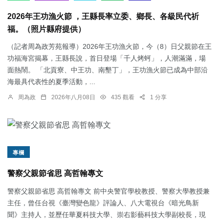
2026年王功漁火節 ，王縣長率立委、鄉長、各級民代祈
福。（照片縣府提供）
（記者周為政芳苑報導）2026年王功漁火節，今（8）日父親節在王
功福海宮揭幕，王縣長說，首日登場「千人烤蚵」，人潮滿滿，場
面熱鬧。 「北貢寮、中王功、南墾丁」，王功漁火節已成為中部沿
海最具代表性的夏季活動，...
周為政
2026年八月08日
435 觀看
1 分享
專欄
警察父親節省思 高哲翰專文
警察父親節省思 高哲翰專文 前中央警官學校教授、警察大學教授兼
主任，曾任台視《臺灣變色龍》評論人、八大電視台《暗光鳥新
聞》主持人，並歷任華夏科技大學、崇右影藝科技大學副校長，現