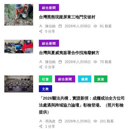
綜合新聞
台灣黑熊現蹤屏東三地門安坡村
陳信銘
2026年八月08日
81 觀看
0 分享
綜合新聞
台灣與夏威夷簽署合作找海廢解方
陳信銘
2026年八月08日
70 觀看
0 分享
社會
綜合新聞
健康
旅遊
文教
「2026醫法共構，實證新徑：成癮戒治全方位司
法處遇與跨域協力論壇」彰檢登場。（照片彰檢
提供）
周為政
2026年八月08日
201 觀看
1 分享