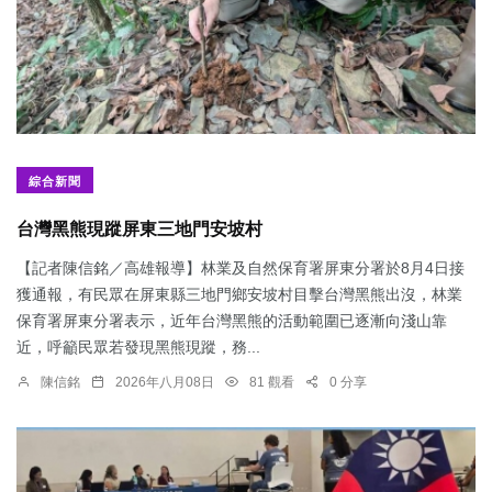
綜合新聞
台灣黑熊現蹤屏東三地門安坡村
【記者陳信銘／高雄報導】林業及自然保育署屏東分署於8月4日接
獲通報，有民眾在屏東縣三地門鄉安坡村目擊台灣黑熊出沒，林業
保育署屏東分署表示，近年台灣黑熊的活動範圍已逐漸向淺山靠
近，呼籲民眾若發現黑熊現蹤，務...
陳信銘
2026年八月08日
81 觀看
0 分享