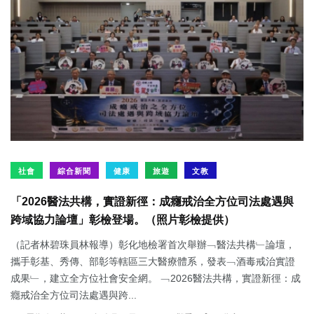
社會
綜合新聞
健康
旅遊
文教
「2026醫法共構，實證新徑：成癮戒治全方位司法處遇與
跨域協力論壇」彰檢登場。（照片彰檢提供）
（記者林碧珠員林報導）彰化地檢署首次舉辦﹁醫法共構﹂論壇，
攜手彰基、秀傳、部彰等轄區三大醫療體系，發表﹁酒毒戒治實證
成果﹂，建立全方位社會安全網。 ﹁2026醫法共構，實證新徑：成
癮戒治全方位司法處遇與跨...