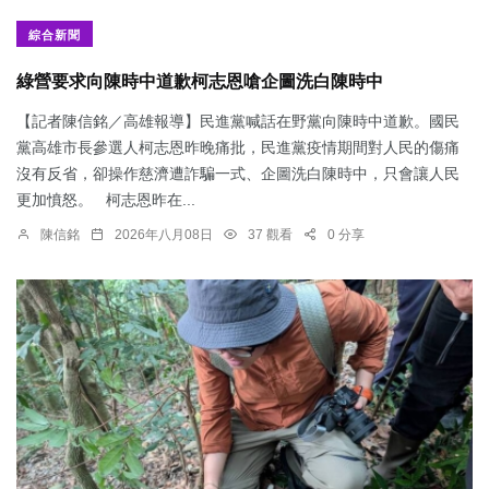
綜合新聞
綠營要求向陳時中道歉柯志恩嗆企圖洗白陳時中
【記者陳信銘／高雄報導】民進黨喊話在野黨向陳時中道歉。國民
黨高雄市長參選人柯志恩昨晚痛批，民進黨疫情期間對人民的傷痛
沒有反省，卻操作慈濟遭詐騙一式、企圖洗白陳時中，只會讓人民
更加憤怒。 柯志恩昨在...
陳信銘
2026年八月08日
37 觀看
0 分享