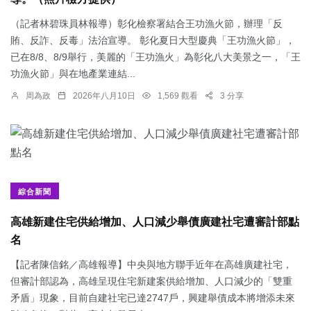
（記者林碧珠員林報導）彰化檢察署結合王功漁火節，辦理「反
賄、反詐、反毒」法治宣導。 彰化夏日大型慶典「王功漁火節」，
已在8/8、8/9舉行，美麗的「王功漁火」為彰化八大美景之一，「王
功漁火節」與在地產業連結...
周為政
2026年八月10日
1,569 觀看
3 分享
綜合新聞
高雄新建住宅供給增加、人口減少舉債廣建社宅遭審計部點
名
【記者陳信銘／高雄報導】中央與地方聯手近年在高雄廣建社宅，
但審計部認為，高雄呈現住宅新建案供給增加、人口減少的「雙重
矛盾」現象，目前自建社宅已達2747戶，興建舉債成本將增添未來