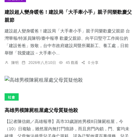
建設超人變身暖爸！建設局「大手牽小手」親子同樂歡慶父
親節
建設超人變身暖爸！建設局「大手牽小手」親子同樂歡慶父親節 台
灣華報/特派員陳明/臺中報導 歡慶父親節、向平日堅守工作崗位的
「建設爸爸」致敬，台中市政府建設局暨所屬新工、養工處，日前
舉辦「我愛建設－大手牽小...
陳明
2026年八月10日
45 觀看
0 分享
社會
高雄男模陳屍租屋處父母質疑他殺
【記者陳信銘／高雄報導】高市33歲謝姓男模8日陳屍租屋，今
（10）日複驗，雖然屋內無打鬥痕跡，而且房門內鎖，門、窗均未
破壞，父母無法接受兒子身亡噩耗，認為已幫他還百萬債務，兒子