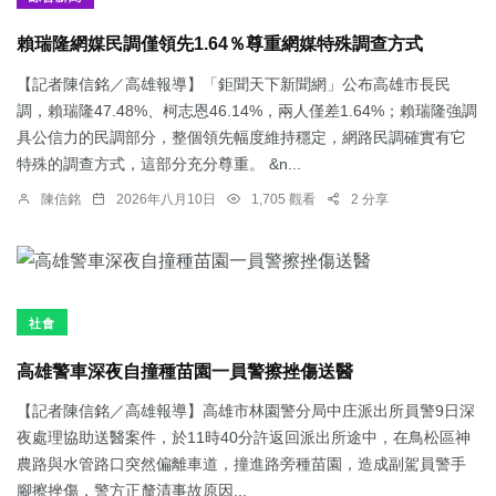
賴瑞隆網媒民調僅領先1.64％尊重網媒特殊調查方式
【記者陳信銘／高雄報導】「鉅聞天下新聞網」公布高雄市長民
調，賴瑞隆47.48%、柯志恩46.14%，兩人僅差1.64%；賴瑞隆強調
具公信力的民調部分，整個領先幅度維持穩定，網路民調確實有它
特殊的調查方式，這部分充分尊重。 &n...
陳信銘
2026年八月10日
1,705 觀看
2 分享
社會
高雄警車深夜自撞種苗園一員警擦挫傷送醫
【記者陳信銘／高雄報導】高雄市林園警分局中庄派出所員警9日深
夜處理協助送醫案件，於11時40分許返回派出所途中，在鳥松區神
農路與水管路口突然偏離車道，撞進路旁種苗園，造成副駕員警手
腳擦挫傷，警方正釐清事故原因...