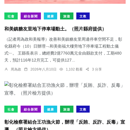
社會
綜合新聞
健康
旅遊
文教
和美鎮糖友里地下停車場動土。（照片縣府提供）
（記者周為政和美報導）改善和美鎮糖友里周邊停車空間不足，彰
化縣府今（10）日辦理﹁和美衛福大樓旁地下停車場工程動土儀
式﹂。 王縣長表示，總經費2億7760萬元全由縣款支付，工期480
天，預計116年12月完工，可提供127...
周為政
2026年八月10日
1,102 觀看
3 分享
社會
綜合新聞
健康
旅遊
文教
彰化檢察署結合王功漁火節，辦理「反賄、反詐、反毒」宣
導。（照片檢方提供）