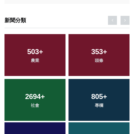
新聞分類
503
+
353
+
農業
頭條
2694
+
805
+
社會
專欄