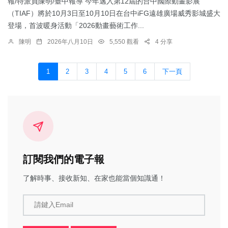
報/特派員陳明/臺中報導 今年邁入第12屆的台中國際動畫影展
（TIAF）將於10月3日至10月10日在台中iFG遠雄廣場威秀影城盛大
登場，首波暖身活動「2026動畫藝術工作...
陳明
2026年八月10日
5,550 觀看
4 分享
1
2
3
4
5
6
下一頁
訂閱我們的電子報
了解時事、接收新知、在家也能當個知識通！
請鍵入Email