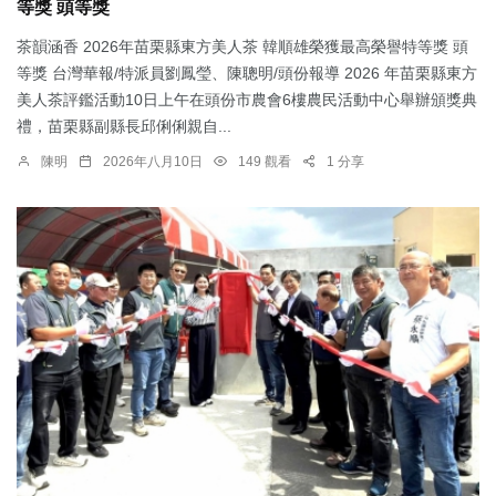
等獎 頭等獎
茶韻涵香 2026年苗栗縣東方美人茶 韓順雄榮獲最高榮譽特等獎 頭
等獎 台灣華報/特派員劉鳳瑩、陳聰明/頭份報導 2026 年苗栗縣東方
美人茶評鑑活動10日上午在頭份市農會6樓農民活動中心舉辦頒獎典
禮，苗栗縣副縣長邱俐俐親自...
陳明
2026年八月10日
149 觀看
1 分享