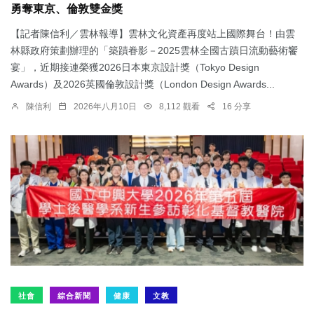
勇奪東京、倫敦雙金獎
【記者陳信利／雲林報導】雲林文化資產再度站上國際舞台！由雲
林縣政府策劃辦理的「築蹟眷影－2025雲林全國古蹟日流動藝術饗
宴」，近期接連榮獲2026日本東京設計獎（Tokyo Design
Awards）及2026英國倫敦設計獎（London Design Awards...
陳信利
2026年八月10日
8,112 觀看
16 分享
社會
綜合新聞
健康
文教