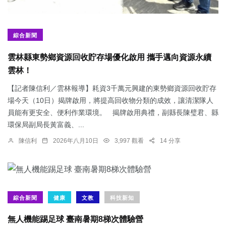
綜合新聞
雲林縣東勢鄉資源回收貯存場優化啟用 攜手邁向資源永續
雲林！
【記者陳信利／雲林報導】耗資3千萬元興建的東勢鄉資源回收貯存
場今天（10日）揭牌啟用，將提高回收物分類的成效，讓清潔隊人
員能有更安全、便利作業環境。 揭牌啟用典禮，副縣長陳璧君、縣
環保局副局長黃富義、...
陳信利
2026年八月10日
3,997 觀看
14 分享
綜合新聞
健康
文教
科技新知
無人機能踢足球 臺南暑期8梯次體驗營