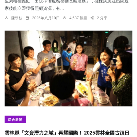
生局積極推動「出院準備服務銜接長照服務」，確保病患在出院返
家後能立即獲得照顧資源，有...
陳朝枝
2026年八月10日
4,537 觀看
2 分享
綜合新聞
雲林縣「文資潛力之城」再耀國際！ 2025雲林全國古蹟日