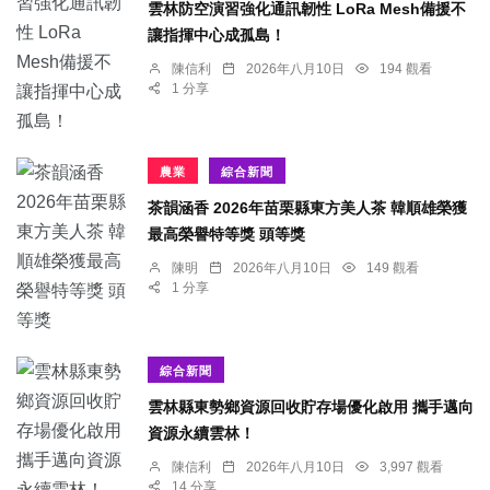
雲林防空演習強化通訊韌性 LoRa Mesh備援不
讓指揮中心成孤島！
陳信利
2026年八月10日
194 觀看
1 分享
農業
綜合新聞
茶韻涵香 2026年苗栗縣東方美人茶 韓順雄榮獲
最高榮譽特等獎 頭等獎
陳明
2026年八月10日
149 觀看
1 分享
綜合新聞
雲林縣東勢鄉資源回收貯存場優化啟用 攜手邁向
資源永續雲林！
陳信利
2026年八月10日
3,997 觀看
14 分享