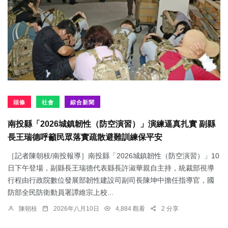
頭條
社會
綜合新聞
南投縣「2026城鎮韌性（防空演習）」演練逼真扎實 副縣
長王瑞德呼籲民眾落實疏散避難訓練保平安
［記者陳朝枝/南投報導］南投縣「2026城鎮韌性（防空演習）」10
日下午登場，副縣長王瑞德代表縣長許淑華親自主持，統裁部視導
行程由行政院數位發展部韌性建設司副司長陳坤中擔任指導官，國
防部全民防衛動員署譚維宗上校...
陳朝枝
2026年八月10日
4,884 觀看
2 分享