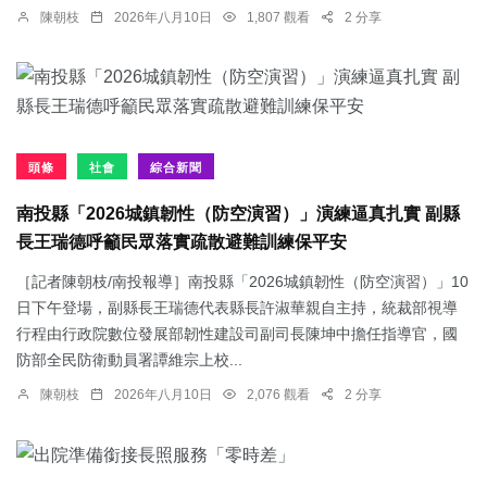
陳朝枝
2026年八月10日
1,807 觀看
2 分享
頭條
社會
綜合新聞
南投縣「2026城鎮韌性（防空演習）」演練逼真扎實 副縣
長王瑞德呼籲民眾落實疏散避難訓練保平安
［記者陳朝枝/南投報導］南投縣「2026城鎮韌性（防空演習）」10
日下午登場，副縣長王瑞德代表縣長許淑華親自主持，統裁部視導
行程由行政院數位發展部韌性建設司副司長陳坤中擔任指導官，國
防部全民防衛動員署譚維宗上校...
陳朝枝
2026年八月10日
2,076 觀看
2 分享