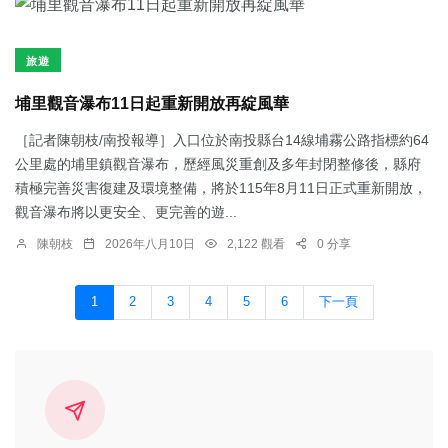
旅遊
埔里觀音瀑布11日起重新開放再綻風華
［記者陳朝枝/南投報導］入口位於南投縣台14線埔霧公路指標約64
公里處的埔里鎮觀音瀑布，歷經風災重創及多年封閉整修後，縣府
積極完善災害復建及環境整備，將於115年8月11日正式重新開放，
觀音瀑布將以更安全、更完善的遊...
陳朝枝
2026年八月10日
2,122 觀看
0 分享
1
2
3
4
5
6
下一頁