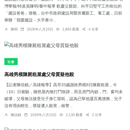
灣華報/特派員陳明/臺中報導 歡慶父親節、向平日堅守工作崗位的
「建設爸爸」致敬，台中市政府建設局暨所屬新工、養工處，日前
舉辦「我愛建設－大手牽小...
陳明
2026年八月10日
2,893 觀看
4 分享
社會
高雄男模陳屍租屋處父母質疑他殺
【記者陳信銘／高雄報導】高市33歲謝姓男模8日陳屍租屋，今
（10）日複驗，雖然屋內無打鬥痕跡，而且房門內鎖，門、窗均未
破壞，父母無法接受兒子身亡噩耗，認為已幫他還百萬債務，兒子
沒有理由輕生，懷疑遭人殺害，檢警...
陳信銘
2026年八月10日
2,130 觀看
2 分享