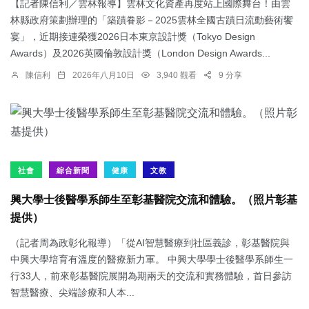
【記者陳信利／雲林報導】雲林文化資產再度站上國際舞台！由雲
林縣政府策劃辦理的「築蹟眷影－2025雲林全國古蹟日流動藝術饗
宴」，近期接連榮獲2026日本東京設計獎（Tokyo Design
Awards）及2026英國倫敦設計獎（London Design Awards...
陳信利
2026年八月10日
3,940 觀看
9 分享
社會
綜合新聞
健康
文教
興大學士後醫學系師生至彰基醫院交流和體驗。（照片彰基
提供）
（記者周為政彰化報導）「從AI智慧醫療到社區義診，彰基醫院與
中興大學培育有溫度的醫療新力軍。 中興大學學士後醫學系師生一
行33人，前來彰基醫院展開為期兩天的交流和實務體驗，首日參訪
智慧醫療、尖端診療和人本...