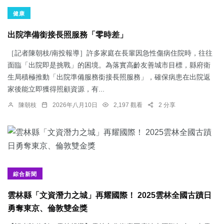
健康
出院準備銜接長照服務「零時差」
［記者陳朝枝/南投報導］許多家庭在長輩因急性傷病住院時，往往
面臨「出院即是挑戰」的困境。為落實高齡友善城市目標，縣府衛
生局積極推動「出院準備服務銜接長照服務」，確保病患在出院返
家後能立即獲得照顧資源，有...
陳朝枝
2026年八月10日
2,197 觀看
2 分享
綜合新聞
雲林縣「文資潛力之城」再耀國際！ 2025雲林全國古蹟日
勇奪東京、倫敦雙金獎