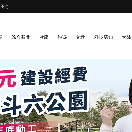
我們
業
綜合新聞
健康
旅遊
文教
科技新知
大陸