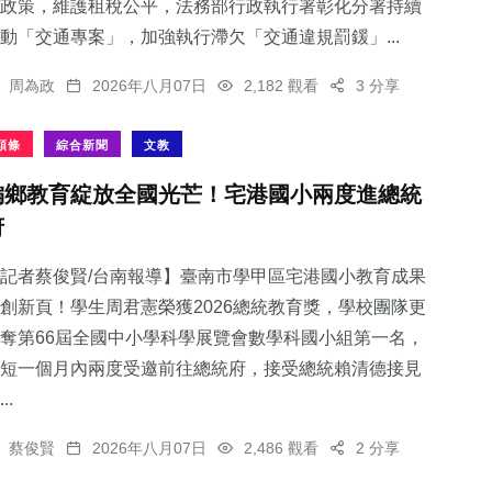
政策，維護租稅公平，法務部行政執行署彰化分署持續
動「交通專案」，加強執行滯欠「交通違規罰鍰」...
周為政
2026年八月07日
2,182 觀看
3 分享
頭條
綜合新聞
文教
偏鄉教育綻放全國光芒！宅港國小兩度進總統
府
記者蔡俊賢/台南報導】臺南市學甲區宅港國小教育成果
創新頁！學生周君憲榮獲2026總統教育獎，學校團隊更
奪第66屆全國中小學科學展覽會數學科國小組第一名，
短一個月內兩度受邀前往總統府，接受總統賴清德接見
..
蔡俊賢
2026年八月07日
2,486 觀看
2 分享