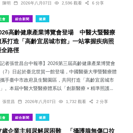
陳明
2026年八月07日
2,596 觀看
6 分享
社會
綜合新聞
健康
2026高齡健康產業博覽會登場 中醫大暨醫療
體系打造「高齡宜居城市館」一站掌握疾病照
護全路徑
記者張世昌台中報導】2026第三屆高齡健康產業博覽會
（7）日起於臺北世貿一館登場，中國醫藥大學暨醫療體
攜手臺中市政府及生醫園區，共同打造「高齡宜居城市
」。本屆中醫大暨醫療體系以「創新醫療 × 精準照護...
張世昌
2026年八月07日
1,732 觀看
2 分享
社會
綜合新聞
健康
57歲企業主頻尿解尿困難 「攝護腺無傷口拉