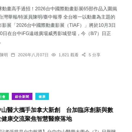
球動畫高手過招！2026台中國際動畫影展65部作品入圍揭
 台灣華報/特派員陳明/臺中報導 全台唯一以動畫為主題的
市影展「2026台中國際動畫影展（TIAF）」將於10月3日
10日在台中iFG遠雄廣場威秀影城登場，今（8/7）日正
311
+
101
+
92
+
.
綜合新聞
文教
健康
陳明
2026年八月07日
1,821 觀看
5 分享
173
+
70
+
社會
旅遊
社會
綜合新聞
健康
中山醫大攜手加拿大新創 台加臨床創新與數
位健康交流聚焦智慧醫療落地
記者張世昌台中報導】台中中山醫學大學今（7）日舉辦