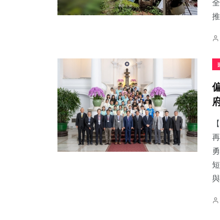
全
推
【
再
勇
短
與.