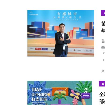
苗
華
「
「
綜
全
部