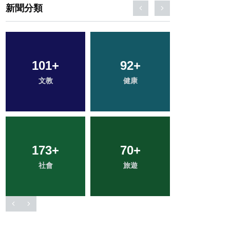
新聞分類
15
+
32
+
51
+
科技新知
農業
專欄
1
+
22
+
28
+
大陸
頭條
宗教