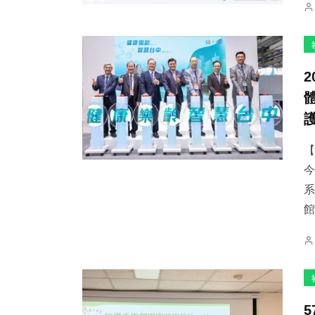
【
今
系
館