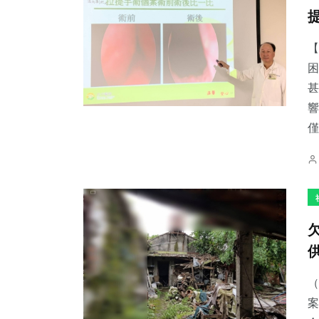
【
困
甚
響
僅.
（
案