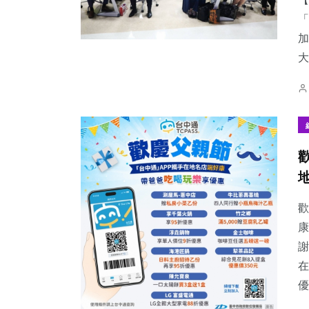
「
加
大
歡
康
謝
在
優