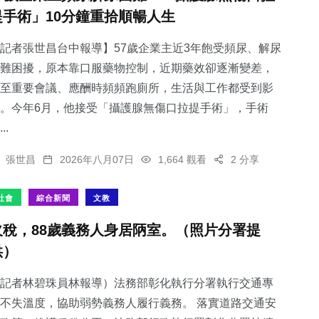
提手術」10分鐘重拾順暢人生
記者張世昌台中報導】57歲企業主近3年飽受頻尿、解尿
難困擾，原本靠口服藥物控制，近期藥效卻逐漸變差，
至重要會議、應酬時頻頻跑廁所，生活與工作都受到影
。今年6月，他接受「攝護腺無傷口拉提手術」，手術
..
張世昌
2026年八月07日
1,664 觀看
2 分享
社會
綜合新聞
文教
欠稅，88歲義務人身居陃室。（照片分署提
供）
記者林碧珠員林報導）法務部彰化執行分署執行交通專
不失溫度，協助弱勢義務人履行義務。 落實道路交通安