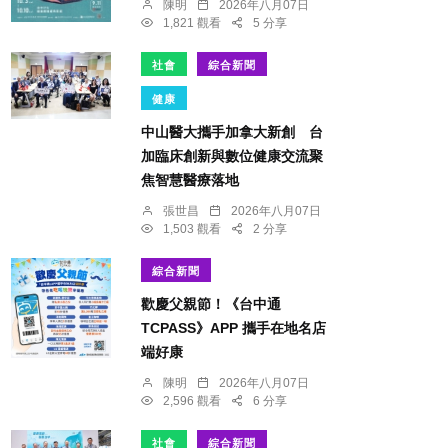
陳明
2026年八月07日
1,821 觀看
5 分享
社會
綜合新聞
健康
中山醫大攜手加拿大新創 台
加臨床創新與數位健康交流聚
焦智慧醫療落地
張世昌
2026年八月07日
1,503 觀看
2 分享
綜合新聞
歡慶父親節！《台中通
TCPASS》APP 攜手在地名店
端好康
陳明
2026年八月07日
2,596 觀看
6 分享
社會
綜合新聞