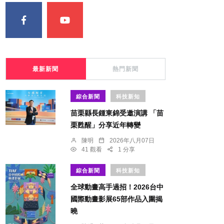
最新新聞
熱門新聞
綜合新聞
科技新知
苗栗縣長鍾東錦受邀演講 「苗
栗甦醒」分享近年轉變
陳明
2026年八月07日
41 觀看
1 分享
綜合新聞
科技新知
全球動畫高手過招！2026台中
國際動畫影展65部作品入圍揭
曉