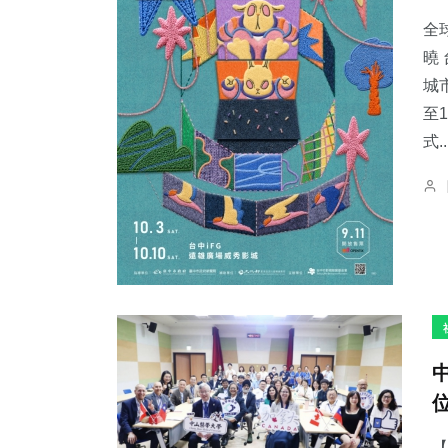
全
曉
城
至
13
+
32
+
51
+
式..
科技新知
農業
專欄
1
+
22
+
28
+
大陸
頭條
宗教
【