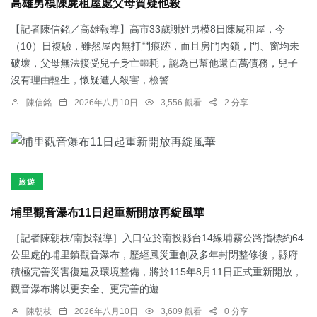
高雄男模陳屍租屋處父母質疑他殺
【記者陳信銘／高雄報導】高市33歲謝姓男模8日陳屍租屋，今
（10）日複驗，雖然屋內無打鬥痕跡，而且房門內鎖，門、窗均未
破壞，父母無法接受兒子身亡噩耗，認為已幫他還百萬債務，兒子
沒有理由輕生，懷疑遭人殺害，檢警...
陳信銘
2026年八月10日
3,556 觀看
2 分享
旅遊
埔里觀音瀑布11日起重新開放再綻風華
［記者陳朝枝/南投報導］入口位於南投縣台14線埔霧公路指標約64
公里處的埔里鎮觀音瀑布，歷經風災重創及多年封閉整修後，縣府
積極完善災害復建及環境整備，將於115年8月11日正式重新開放，
觀音瀑布將以更安全、更完善的遊...
陳朝枝
2026年八月10日
3,609 觀看
0 分享