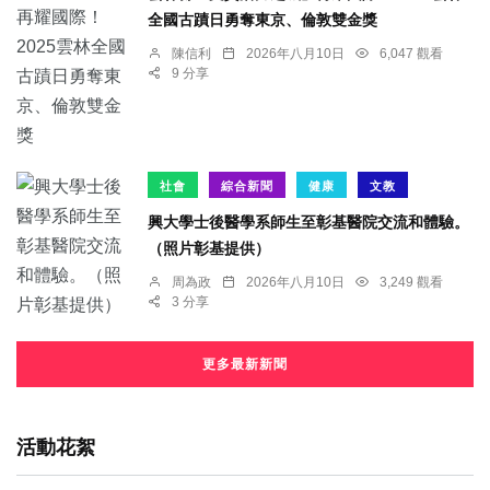
全國古蹟日勇奪東京、倫敦雙金獎
陳信利
2026年八月10日
6,047 觀看
9 分享
社會
綜合新聞
健康
文教
興大學士後醫學系師生至彰基醫院交流和體驗。
（照片彰基提供）
周為政
2026年八月10日
3,249 觀看
3 分享
更多最新新聞
活動花絮