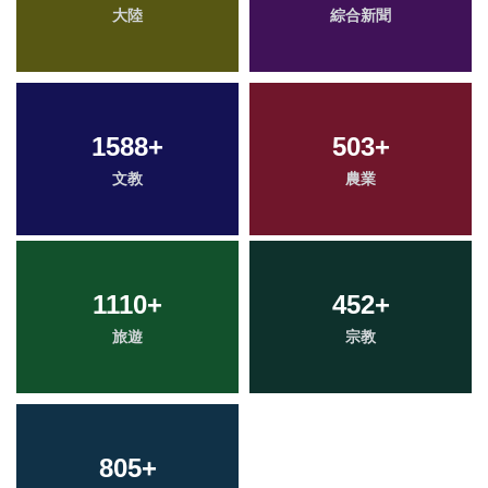
大陸
綜合新聞
1588
+
503
+
文教
農業
1110
+
452
+
旅遊
宗教
805
+