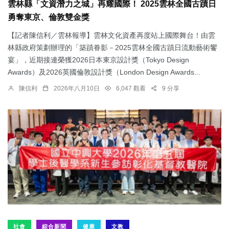
雲林縣「文資潛力之城」再耀國際！ 2025雲林全國古蹟日
勇奪東京、倫敦雙金獎
【記者陳信利／雲林報導】雲林文化資產再度站上國際舞台！由雲
林縣政府策劃辦理的「築蹟眷影－2025雲林全國古蹟日流動藝術饗
宴」，近期接連榮獲2026日本東京設計獎（Tokyo Design
Awards）及2026英國倫敦設計獎（London Design Awards...
陳信利
2026年八月10日
6,047 觀看
9 分享
社會
綜合新聞
健康
文教