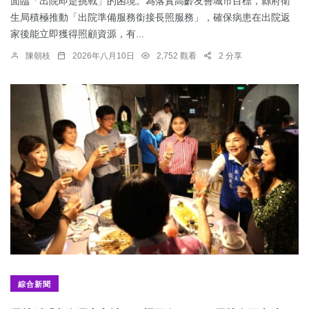
面臨「出院即是挑戰」的困境。為落實高齡友善城市目標，縣府衛
生局積極推動「出院準備服務銜接長照服務」，確保病患在出院返
家後能立即獲得照顧資源，有...
陳朝枝
2026年八月10日
2,752 觀看
2 分享
綜合新聞