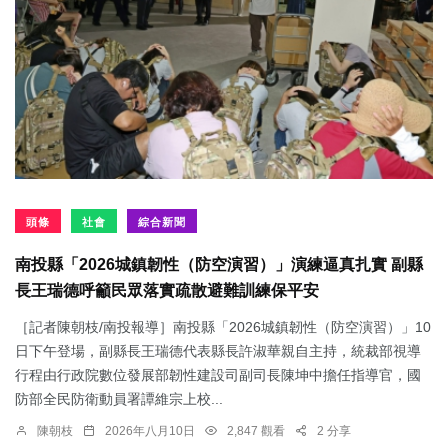
頭條
社會
綜合新聞
南投縣「2026城鎮韌性（防空演習）」演練逼真扎實 副縣
長王瑞德呼籲民眾落實疏散避難訓練保平安
［記者陳朝枝/南投報導］南投縣「2026城鎮韌性（防空演習）」10
日下午登場，副縣長王瑞德代表縣長許淑華親自主持，統裁部視導
行程由行政院數位發展部韌性建設司副司長陳坤中擔任指導官，國
防部全民防衛動員署譚維宗上校...
陳朝枝
2026年八月10日
2,847 觀看
2 分享