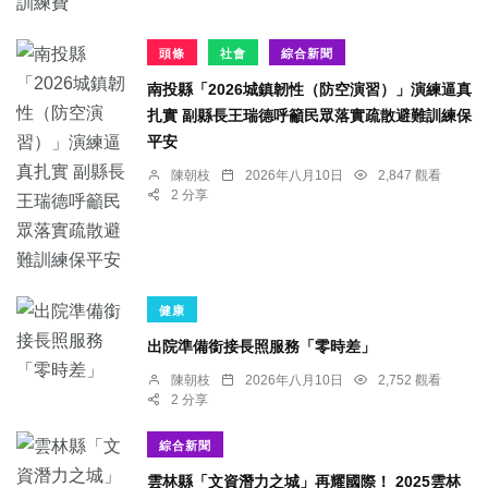
頭條
社會
綜合新聞
南投縣「2026城鎮韌性（防空演習）」演練逼真
扎實 副縣長王瑞德呼籲民眾落實疏散避難訓練保
平安
陳朝枝
2026年八月10日
2,847 觀看
2 分享
健康
出院準備銜接長照服務「零時差」
陳朝枝
2026年八月10日
2,752 觀看
2 分享
綜合新聞
雲林縣「文資潛力之城」再耀國際！ 2025雲林