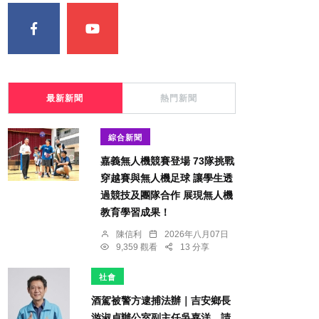
最新新聞
熱門新聞
綜合新聞
嘉義無人機競賽登場 73隊挑戰
穿越賽與無人機足球 讓學生透
過競技及團隊合作 展現無人機
教育學習成果！
陳信利
2026年八月07日
9,359 觀看
13 分享
社會
酒駕被警方逮捕法辦｜吉安鄉長
游淑貞辦公室副主任吳嘉洋，請