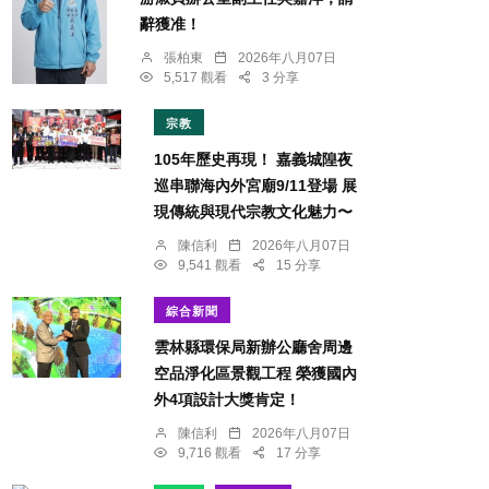
辭獲准！
張柏東
2026年八月07日
5,517 觀看
3 分享
宗教
105年歷史再現！ 嘉義城隍夜
巡串聯海內外宮廟9/11登場 展
現傳統與現代宗教文化魅力〜
陳信利
2026年八月07日
9,541 觀看
15 分享
綜合新聞
雲林縣環保局新辦公廳舍周邊
空品淨化區景觀工程 榮獲國內
外4項設計大獎肯定！
陳信利
2026年八月07日
9,716 觀看
17 分享