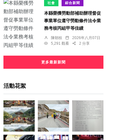
社會
綜合新聞
本縣榮獲勞動部補助辦理督促
事業單位遵守勞動條件法令業
務考核丙組甲等佳績
陳朝枝
2026年八月07日
5,291 觀看
2 分享
更多最新新聞
活動花絮