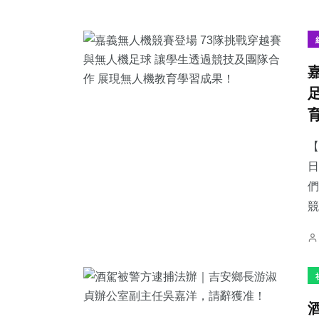
【
日
們
競