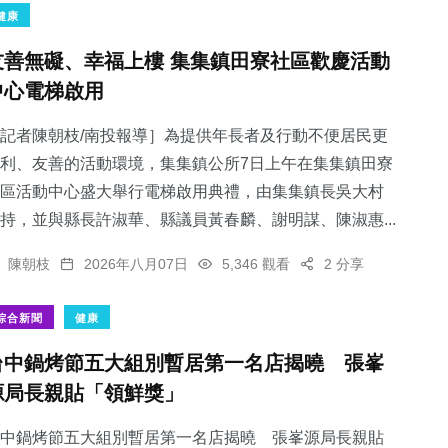
健康
友善無礙、幸福上樓 集集鎮田寮社區歡慶活動
中心電梯啟用
記者陳朝枝/南投報導］為提供年長者及行動不便居民更
利、友善的活動環境，集集鎮公所7日上午在集集鎮田寮
區活動中心盛大舉行電梯啟用典禮，由集集鎮長吳大村
持，並與縣長許淑華、縣議員黃春麟、謝明謀、陳淑惠...
陳朝枝
2026年八月07日
5,346 觀看
2 分享
綜合新聞
健康
台中鍋烤節五大組別暫居第一名店揭曉 張峯
源局長親貼「領鮮獎」
中鍋烤節五大組別暫居第一名店揭曉 張峯源局長親貼