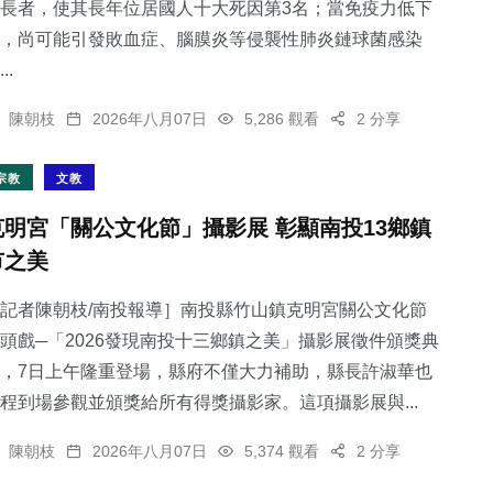
長者，使其長年位居國人十大死因第3名；當免疫力低下
，尚可能引發敗血症、腦膜炎等侵襲性肺炎鏈球菌感染
..
陳朝枝
2026年八月07日
5,286 觀看
2 分享
宗教
文教
克明宮「關公文化節」攝影展 彰顯南投13鄉鎮
市之美
記者陳朝枝/南投報導］南投縣竹山鎮克明宮關公文化節
頭戲─「2026發現南投十三鄉鎮之美」攝影展徵件頒獎典
，7日上午隆重登場，縣府不僅大力補助，縣長許淑華也
程到場參觀並頒獎給所有得獎攝影家。這項攝影展與...
陳朝枝
2026年八月07日
5,374 觀看
2 分享