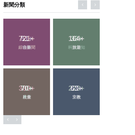
新聞分類
51
+
33
+
2
+
頭條
科技新知
大陸
380
+
223
+
115
+
社會
文教
專欄