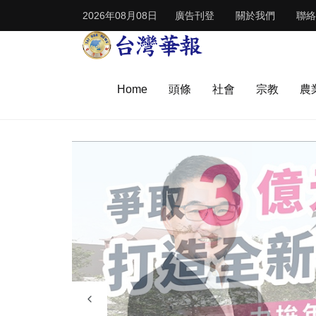
2026年08月08日
廣告刊登
關於我們
聯絡
Home
頭條
社會
宗教
農