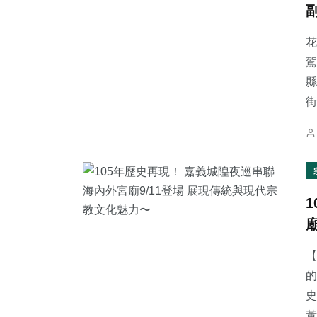
花
駕
縣
50
+
35
+
2
+
街
頭條
科技新知
大陸
380
+
223
+
112
+
社會
文教
專欄
【
的
史
黃