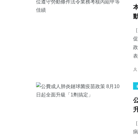
［
促
政
表
［
病