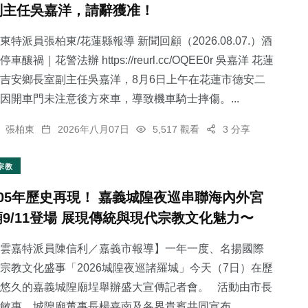
副主任吳嘉洋，請辭獲准！
東特派員張柏東/花蓮縣報導 新聞回顧（2026.08.07.）酒
停車釀禍｜花警法辦 https://reurl.cc/OQEE0r 吳嘉洋 花蓮
吉安鄉長室副主任吳嘉洋，8月6日上午在花蓮市德安二
214
+
721
+
164
+
因開車門未注意後方來車，導致機車騎士摔傷。...
健康
綜合新聞
旅遊
張柏東
2026年八月07日
5,517 觀看
3 分享
宗教
105年歷史再現！ 嘉義城隍夜巡串聯海內外宮
70
+
63
+
廟9/11登場 展現傳統與現代宗教文化魅力〜
農業
宗教
雲嘉特派員陳信利／嘉義市報導】一年一度、名揚國際
宗教文化盛事「2026城隍夜巡諸羅城」今天（7日）在歷
悠久的嘉義城隍廟埕舉辦盛大宣傳記者會。 活動由市長
敏惠、城隍廟董事長楊嘉南及各界貴賓共同宣布...