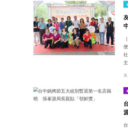
［
便
社
主
台