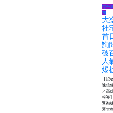
綜合
聞
大
社
首
詢
破
人
爆
【記
陳信
／高
報導
緊鄰
運大