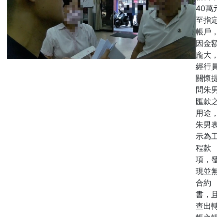
40萬
至指
帳戶
因金
龐大
經行
關懷
問朱
匯款
用途
朱男
示為
程款
項，
現並
合約
書，
查出