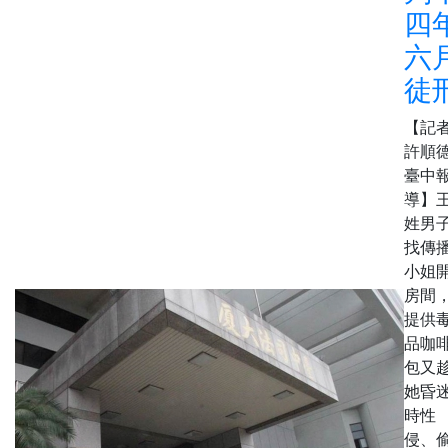
四
六
徒
【記
許順
臺中
導】
姓男
找傳
小姐
房間
提供
品咖
包又
她昏
時性
侵、