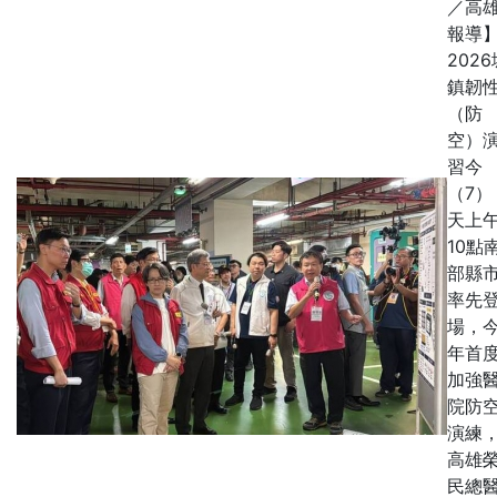
／高
報導
2026
鎮韌
（防
空）
習今
（7）
天上
10點
部縣
率先
場，
年首
加強
院防
演練
高雄
民總