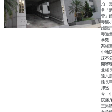
拍，
拿「
管」
毒釀
姐疑
毒過
暴斃
案經
中地
採不
開審
並經
達六
延長
押迄
今；
院痛
王男
女子