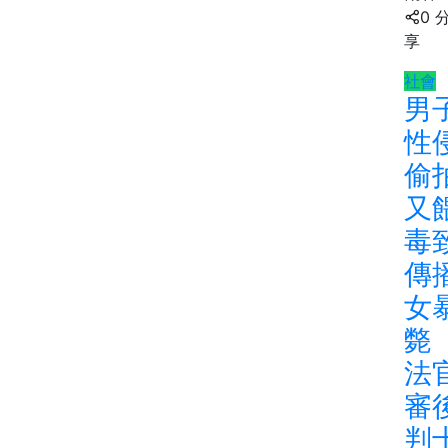
0 
享
社會
男
性
偷
又
毒
傳
女
斃
法
審
判