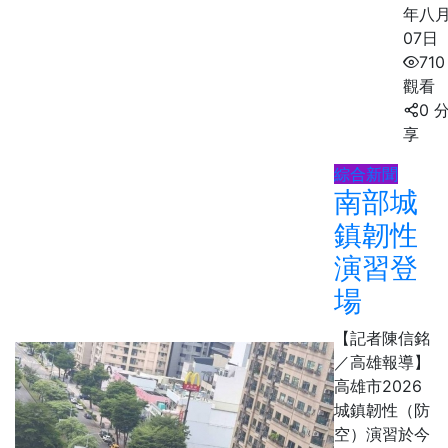
年八
07日
710
觀看
0 
享
綜合新聞
南部城
鎮韌性
演習登
場
【記者陳信銘
／高雄報導】
高雄市2026
城鎮韌性（防
空）演習於今