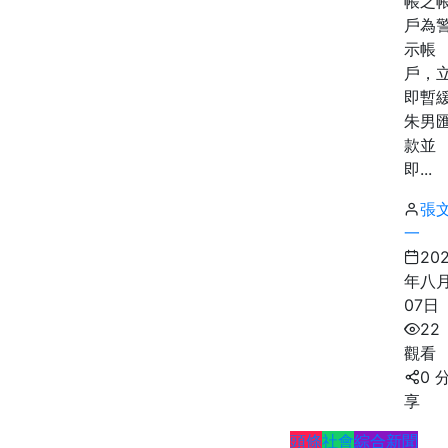
帳之
戶為
示帳
戶，
即暫
朱男
款並
即...
張
一
20
年八
07日
22
觀看
0 
享
頭條
社會
綜合新聞