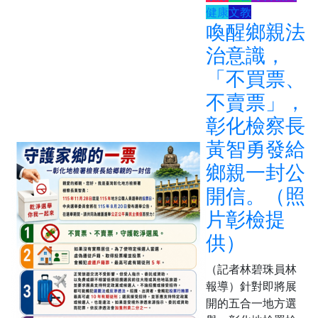
健康
文教
喚醒鄉親法
治意識，
「不買票、
不賣票」，
彰化檢察長
黃智勇發給
鄉親一封公
開信。（照
片彰檢提
供）
（記者林碧珠員林
報導）針對即將展
開的五合一地方選