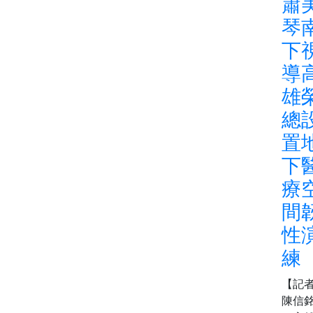
蕭
琴
下
導
雄
總
置
下
療
間
性
練
【記
陳信