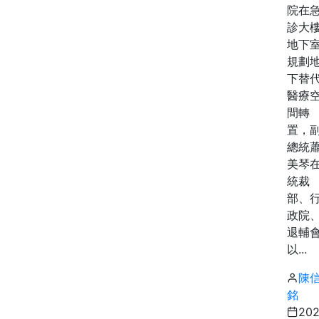
院在
診大
地下
規劃
下替
醫療
間轉
置，
總統
美琴
統裁
部、
政院
退輔
以...
陳
銘
20