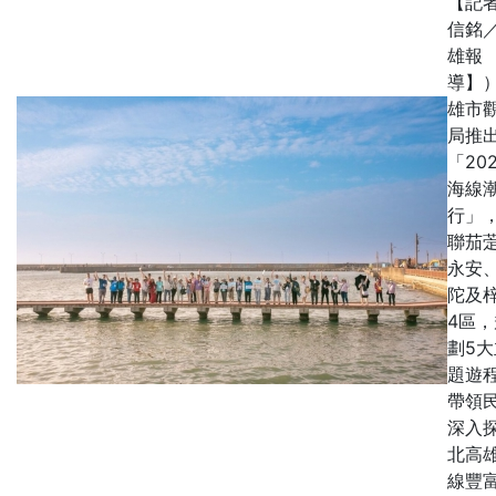
【記
信銘
雄報
導】
雄市
局推
「20
海線
行」
聯茄
永安
陀及
4區，
劃5大
題遊
帶領
深入
北高
線豐