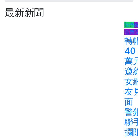
最新新聞
社會
合新
轉
40
萬
邀
女
友
面
警
聯
攔