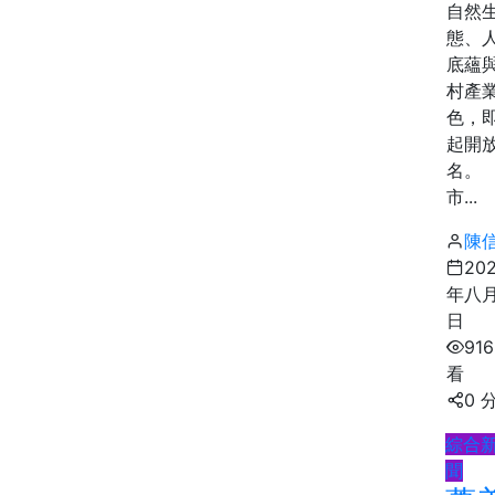
自然
態、
底蘊
村產
色，
起開
名。
市...
陳
20
年八月
日
91
看
0 
綜合
聞