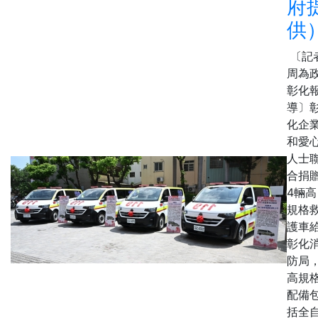
府
供
〔記
周為
彰化
導〕
化企
和愛
人士
合捐
4輛高
規格
護車
彰化
防局
高規
配備
括全