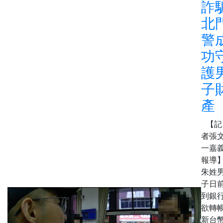
詐
北
警
功
護
子
產
【記
者張
一嘉
報導
朱姓
子日
到銀
欲轉
新台