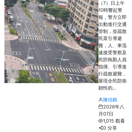
（7）日上午
10時響起警
報，警方立即
出動進行交通
管制，並疏散
民眾引導避
難，人、車迅
速接受警察及
民防執勤人員
指揮、引導進
行疏散避難，
展現全民防衛
韌性的...
陳信銘
2026年八
月07日
1,015 觀看
0 分享