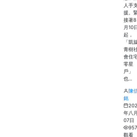
人手
援。
接著8
月10
起，
「凱
青樹
會住
零星
戶」
也...
陳
銘
20
年八
07日
95
觀看