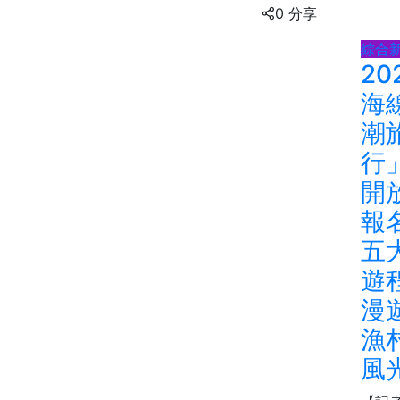
0 分享
綜合
20
海
潮
行
開
報
五
遊
漫
漁
風