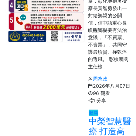
舉，彰化地檢署檢
察長黃智勇發出一
封給鄉親的公開
信，信中語重心長
喚醒鄉親要有法治
意識，「不買票、
不賣票」，共同守
護最珍貴、極乾淨
的選風。 彰檢襄閱
主任檢...
周為政
2026年八月07日
96 觀看
1 分享
健康
中榮智慧醫
療 打造高