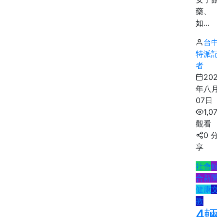
藥、
如...
台
特派
者
20
年八
07日
1,0
觀看
0 
享
社會
合新
健康
教
4