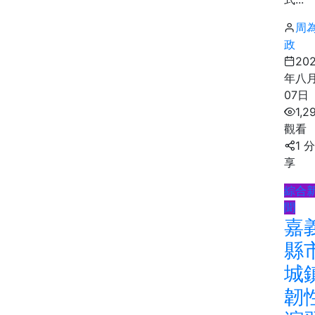
周
政
20
年八
07日
1,2
觀看
1 分
享
綜合
聞
嘉
縣
城
韌