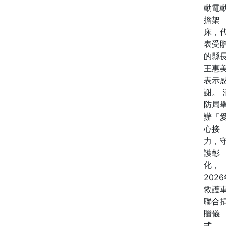
動電
擔架
床，
表受
的縣
王惠
表示
謝。 
防局
辦「
心接
力，
護彰
化，
202
救護
聯合
贈儀
式...