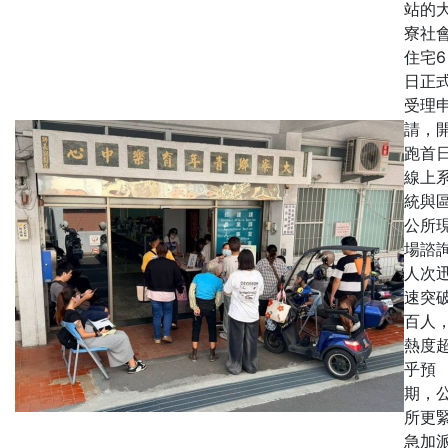
站的
寮社
住宅6
日正
受理
請，
跑首
線上
統與
公所
場諮
人次
速突
百人
熱度
乎預
期，
所更
急加