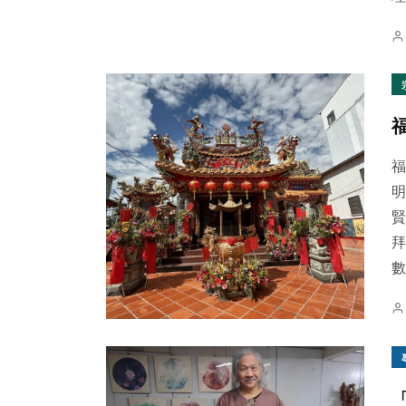
福
明
賢
拜
數.