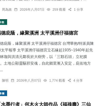
周為政
2026年八月07日
259 觀看
1 分享
宗教
福德庇蔭，緣聚溪洲 太平溪洲仔福德宮
德庇蔭，緣聚溪洲 太平溪洲仔福德宮 台灣華抱/特派員陳
/太平報導 太平溪洲仔福德宮立石緣起1935~1940年起先
林珈與洪清元鄰長於大樹旁，以「三顆石頭」立祀膜
。土地公顯靈驅邪安魂，自此鄉里漸入安定，庇佑地方
..
陳明
2026年八月07日
1,774 觀看
4 分享
專欄
「水墨行者」何木火大師作品《福祿壽》三仙