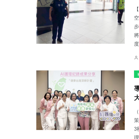
【
空
步
將
27
+
141
+
202
+
度
科技新知
旅遊
文教
102
+
2
+
183
+
專欄
大陸
健康
（
策
3
理