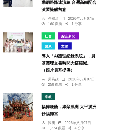
動網路降速演練 台灣高鐵配合
演習提醒留意
任禮清
2026年八月07日
160 觀看
1 分享
社會
綜合新聞
健康
文教
導入「AI護理紀錄系統」．員
基護理文書時間大幅縮減。
（照片員基提供）
周為政
2026年八月07日
259 觀看
1 分享
宗教
福德庇蔭，緣聚溪洲 太平溪洲
仔福德宮
陳明
2026年八月07日
1,774 觀看
4 分享