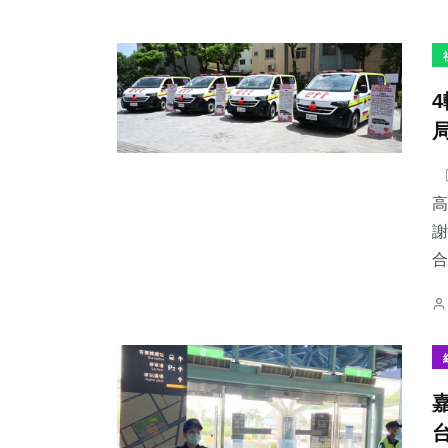
〔
高
謝
合