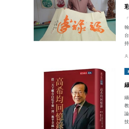
「
翰
台
持
緬
教
論
技