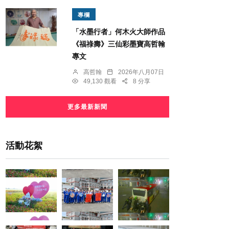
專欄
「水墨行者」何木火大師作品
《福祿壽》三仙彩墨寶高哲翰
專文
高哲翰
2026年八月07日
49,130 觀看
8 分享
更多最新新聞
活動花絮