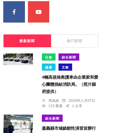
最新新聞
熱門新聞
社會
綜合新聞
健康
文教
4輛高規格救護車由企業家和愛
心團體捐給消防局。（照片縣
府提供）
周為政
2026年八月07日
115 觀看
1 分享
綜合新聞
嘉義縣市城鎮韌性演習首辦行