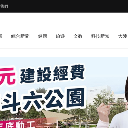
我們
業
綜合新聞
健康
旅遊
文教
科技新知
大陸