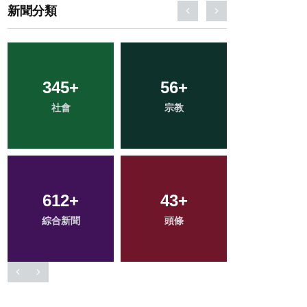
新聞分類
30
+
141
+
202
+
科技新知
旅遊
文教
100
+
2
+
181
+
專欄
大陸
健康