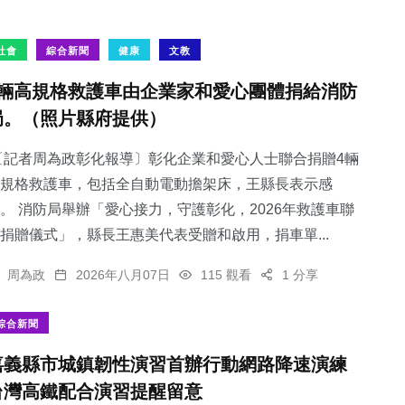
社會
綜合新聞
健康
文教
4輛高規格救護車由企業家和愛心團體捐給消防
局。（照片縣府提供）
記者周為政彰化報導〕彰化企業和愛心人士聯合捐贈4輛
規格救護車，包括全自動電動擔架床，王縣長表示感
。 消防局舉辦「愛心接力，守護彰化，2026年救護車聯
捐贈儀式」，縣長王惠美代表受贈和啟用，捐車單...
周為政
2026年八月07日
115 觀看
1 分享
綜合新聞
嘉義縣市城鎮韌性演習首辦行動網路降速演練
台灣高鐵配合演習提醒留意