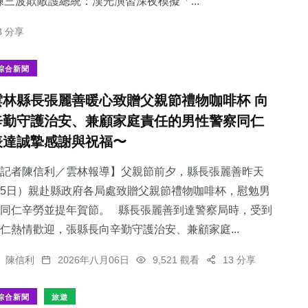
三波欺敵護總統：​漢光演習深夜模擬「...
3 分享
綜合新聞
雲林縣長張麗善暖心致贈父親節禮物咖啡杯 向
辛勤守護治安、兼顧家庭責任的男性警察同仁
表達誠摯感謝與祝福〜
記者陳信利／雲林報導】父親節前夕，縣長張麗善昨天
5日）親赴縣政府各局處致贈父親節禮物咖啡杯，慰勉男
同仁辛勞並提年賀節。 縣長張麗善到達警察局時，受到
仁熱情歡迎，張縣長向辛勤守護治安、兼顧家庭...
陳信利
2026年八月06日
9,521 觀看
13 分享
綜合新聞
旅遊