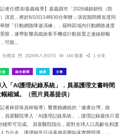
記者任禮清/嘉義報導】嘉義縣市「2026城鎮韌性（防
）演習」將於8/10日14時30分舉辦；演習期間將首度同
舉辦「行動網路降速演練」，屆時區域內行動網路速度
受限，連帶影響高鐵旅客手機或行動裝置之連線順暢
64
+
345
+
56
+
，可能...
農業
社會
宗教
任禮清
2026年八月07日
160 觀看
1 分享
社會
綜合新聞
健康
文教
導入「AI護理紀錄系統」．員基護理文書時間
612
+
43
+
大幅縮減。（照片員基提供）
綜合新聞
頭條
記者林碧珠員林報導）響應賴總統的「健康台灣」政
，員基醫院導入「AI護理記錄系統」，護理記錄最快只需
秒鐘即可完成。 員基醫院指出，面對全球人口高齡化和護
人力出走，護理師平日須承擔高壓臨床實體照護，...