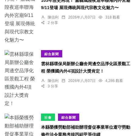
105年歷史再現！ 嘉義城隍夜巡串聯海內外宮廟
9/11登場 展現傳統與現代宗教文化魅力〜
陳信利
2026年八月07日
318 觀看
2 分享
綜合新聞
雲林縣環保局新辦公廳舍周邊空品淨化區景觀工
程 榮獲國內外4項設計大獎肯定！
陳信利
2026年八月07日
4,286 觀看
3 分享
社會
綜合新聞
本縣榮獲勞動部補助辦理督促事業單位遵守勞動
條件法令業務考核丙組甲等佳績