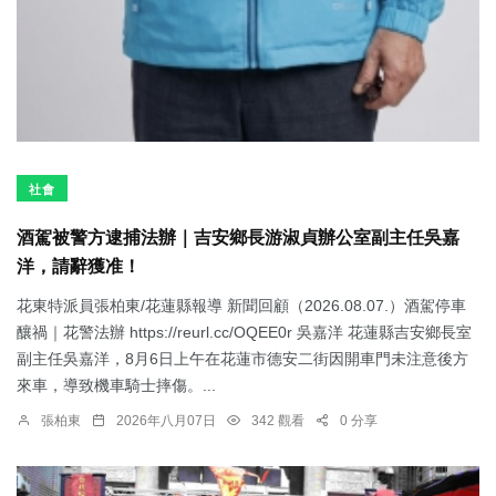
社會
酒駕被警方逮捕法辦｜吉安鄉長游淑貞辦公室副主任吳嘉
洋，請辭獲准！
花東特派員張柏東/花蓮縣報導 新聞回顧（2026.08.07.）酒駕停車
釀禍｜花警法辦 https://reurl.cc/OQEE0r 吳嘉洋 花蓮縣吉安鄉長室
副主任吳嘉洋，8月6日上午在花蓮市德安二街因開車門未注意後方
來車，導致機車騎士摔傷。...
張柏東
2026年八月07日
342 觀看
0 分享