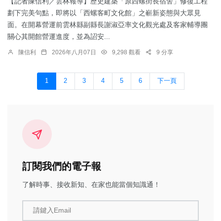
【記者陳信利／雲林報導】歷史建築「原西螺街長宿舍」修復工程
劃下完美句點，即將以「西螺客町文化館」之嶄新姿態與大眾見
面。在開幕營運前雲林縣副縣長謝淑亞率文化觀光處及客家輔導團
關心其開館營運進度，並為詔安...
陳信利
2026年八月07日
9,298 觀看
9 分享
1
2
3
4
5
6
下一頁
訂閱我們的電子報
了解時事、接收新知、在家也能當個知識通！
請鍵入Email