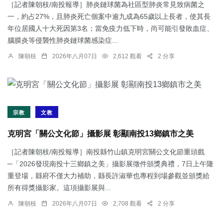
［記者陳朝枝/南投報導］肺炎鏈球菌為社區型肺炎常見致病菌之
一，約占27%，且肺炎死亡個案中逾九成為65歲以上長者，使其長
年位居國人十大死因第3名；當免疫力低下時，尚可能引發敗血症、
腦膜炎等侵襲性肺炎鏈球菌感染症...
陳朝枝
2026年八月07日
2,612 觀看
2 分享
宗教
文教
克明宮「關公文化節」攝影展 彰顯南投13鄉鎮市之美
［記者陳朝枝/南投報導］南投縣竹山鎮克明宮關公文化節重頭戲
─「2026發現南投十三鄉鎮之美」攝影展徵件頒獎典禮，7日上午隆
重登場，縣府不僅大力補助，縣長許淑華也專程到場參觀並頒獎給
所有得獎攝影家。這項攝影展與...
陳朝枝
2026年八月07日
2,708 觀看
2 分享