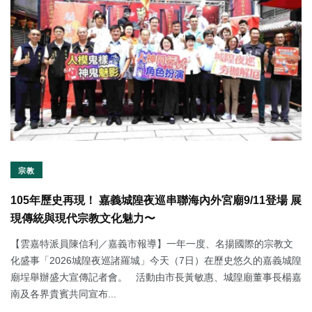
宗教
105年歷史再現！ 嘉義城隍夜巡串聯海內外宮廟9/11登場 展
現傳統與現代宗教文化魅力〜
【雲嘉特派員陳信利／嘉義市報導】一年一度、名揚國際的宗教文
化盛事「2026城隍夜巡諸羅城」今天（7日）在歷史悠久的嘉義城隍
廟埕舉辦盛大宣傳記者會。 活動由市長黃敏惠、城隍廟董事長楊嘉
南及各界貴賓共同宣布...