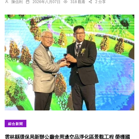
陳信利
2026年八月07日
318 觀看
2 分享
綜合新聞
雲林縣環保局新辦公廳舍周邊空品淨化區景觀工程 榮獲國