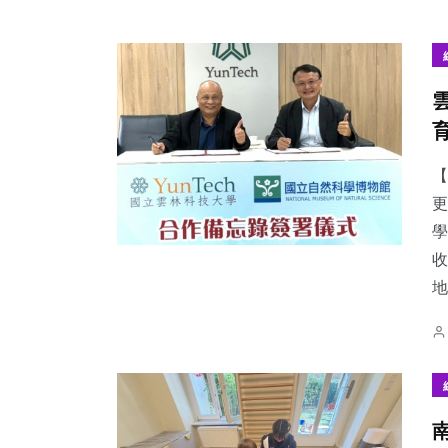
【
更
學
收
地.