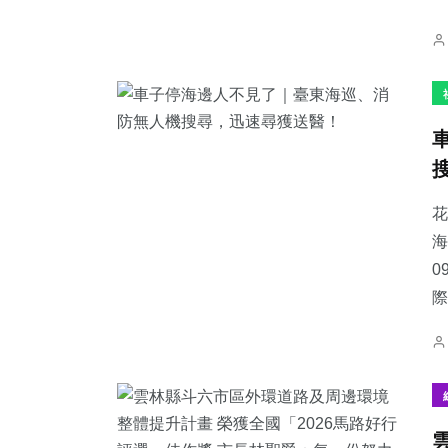
花
海
0
際