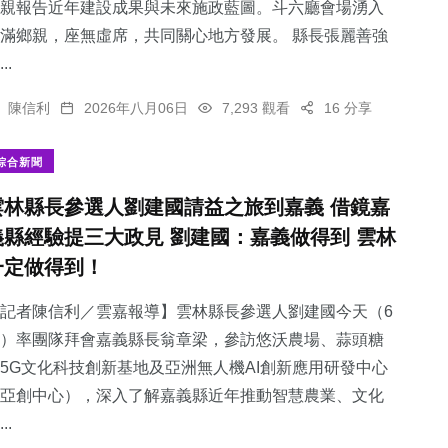
親報告近年建設成果與未來施政藍圖。斗六廳會場湧入
滿鄉親，座無虛席，共同關心地方發展。 縣長張麗善強
..
陳信利
2026年八月06日
7,293 觀看
16 分享
綜合新聞
雲林縣長參選人劉建國請益之旅到嘉義 借鏡嘉
義縣經驗提三大政見 劉建國：嘉義做得到 雲林
一定做得到！
記者陳信利／雲嘉報導】雲林縣長參選人劉建國今天（6
）率團隊拜會嘉義縣長翁章梁，參訪悠沃農場、蒜頭糖
5G文化科技創新基地及亞洲無人機AI創新應用研發中心
亞創中心），深入了解嘉義縣近年推動智慧農業、文化
..