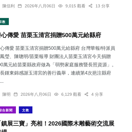
陳信利
2026年八月06日
9,015 觀看
13 分享
宗教
善心傳愛 苗栗玉清宮捐贈500萬元給縣府
心傳愛 苗栗玉清宮捐贈500萬元給縣府 台灣華報/特派員
鳳瑩、陳聰明/苗栗報導 財團法人苗栗玉清宮今天捐贈
00萬元給苗栗縣政府做為「弱勢家庭服務暨長照資源」。
長鍾東錦感謝玉清宮的善行義舉，連續第4次挹注縣府
..
陳明
2026年八月06日
6,129 觀看
4 分享
綜合新聞
文教
「鎮展三寶」亮相！2026國際木雕藝術交流展