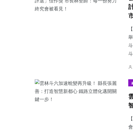
【
舉
斗
【
會