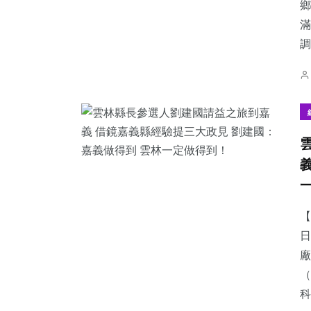
鄉
滿
調.
【
日
廠
（
科.