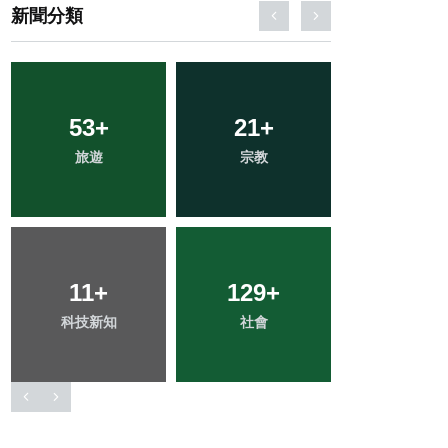
新聞分類
69
+
16
+
235
+
健康
頭條
綜合新聞
38
+
24
+
0
+
專欄
農業
大陸