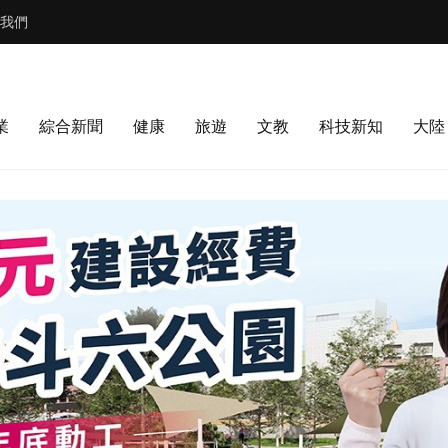
我們
業
綜合新聞
健康
旅遊
文教
科技新知
大陸