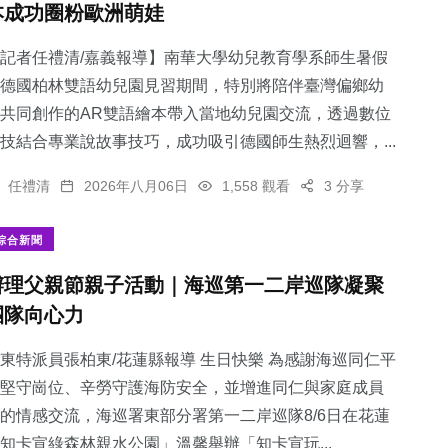
本成功圈粉歐洲萌娃
記者任禮清/嘉義報導】南華大學幼兒教育學系師生暑假
德國柏林雙語幼兒園見習期間，特別將陪伴臺灣偏鄉幼
共同創作的AR雙語繪本帶入當地幼兒園交流，透過數位
76
+
53
+
21
+
技結合專業說故事技巧，成功吸引德國師生熱烈迴響，...
文教
旅遊
宗教
任禮清
2026年八月06日
1,558 觀看
3 分享
綜合新聞
辦理父親節親子活動｜海巡第一二岸巡隊凝聚
11
+
129
+
團隊向心力
科技新知
社會
東特派員張柏東/花蓮縣報導 生日快樂 為感謝海巡同仁平
堅守崗位、辛勞守護海防安全，並增進同仁與家庭成員
的情感交流，海巡署東部分署第一二岸巡隊8/6日在花蓮
知卡宣綠森林親水公園」溫馨舉辦「知卡宣玩...