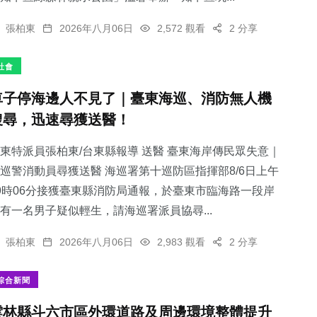
張柏東
2026年八月06日
2,572 觀看
2 分享
社會
車子停海邊人不見了｜臺東海巡、消防無人機
搜尋，迅速尋獲送醫！
東特派員張柏東/台東縣報導 送醫 臺東海岸傳民眾失意｜
巡警消動員尋獲送醫 海巡署第十巡防區指揮部8/6日上午
9時06分接獲臺東縣消防局通報，於臺東市臨海路一段岸
有一名男子疑似輕生，請海巡署派員協尋...
張柏東
2026年八月06日
2,983 觀看
2 分享
綜合新聞
雲林縣斗六市區外環道路及周邊環境整體提升