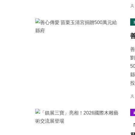
善
劉
5
縣
投.