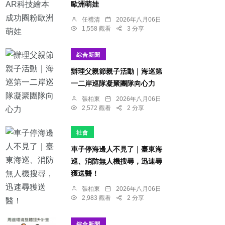
歐洲萌娃
任禮清
2026年八月06日
1,558 觀看
3 分享
綜合新聞
辦理父親節親子活動｜海巡第
一二岸巡隊凝聚團隊向心力
張柏東
2026年八月06日
2,572 觀看
2 分享
社會
車子停海邊人不見了｜臺東海
巡、消防無人機搜尋，迅速尋
獲送醫！
張柏東
2026年八月06日
2,983 觀看
2 分享
綜合新聞