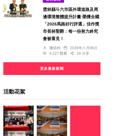
雲林縣斗六市區外環道路及周
邊環境整體提升計畫 榮獲全國
「2026馬路好行評選」佳作獎
市長林聖爵：每一份努力終究
會被看見！
陳信利
2026年八月06日
6,227 觀看
16 分享
更多最新新聞
活動花絮