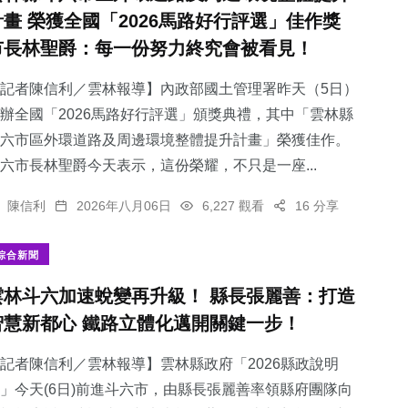
計畫 榮獲全國「2026馬路好行評選」佳作獎
市長林聖爵：每一份努力終究會被看見！
記者陳信利／雲林報導】內政部國土管理署昨天（5日）
辦全國「2026馬路好行評選」頒獎典禮，其中「雲林縣
斗六市區外環道路及周邊環境整體提升計畫」榮獲佳作。
六市長林聖爵今天表示，這份榮耀，不只是一座...
陳信利
2026年八月06日
6,227 觀看
16 分享
綜合新聞
雲林斗六加速蛻變再升級！ 縣長張麗善：打造
智慧新都心 鐵路立體化邁開關鍵一步！
記者陳信利／雲林報導】雲林縣政府「2026縣政說明
」今天(6日)前進斗六市，由縣長張麗善率領縣府團隊向