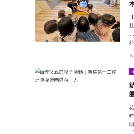
【
赴
兒
68
+
16
+
235
+
科
健康
頭條
綜合新聞
38
+
24
+
0
+
專欄
農業
大陸
花
時
間
「