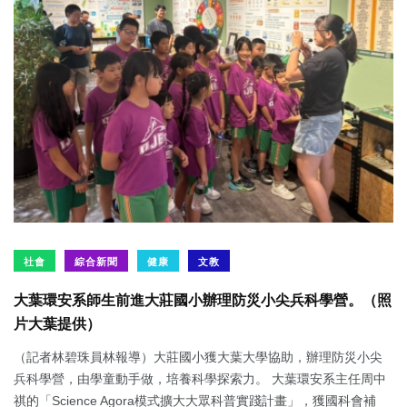
社會
綜合新聞
健康
文教
大葉環安系師生前進大莊國小辦理防災小尖兵科學營。（照
片大葉提供）
（記者林碧珠員林報導）大莊國小獲大葉大學協助，辦理防災小尖
兵科學營，由學童動手做，培養科學探索力。 大葉環安系主任周中
祺的「Science Agora模式擴大大眾科普實踐計畫」，獲國科會補