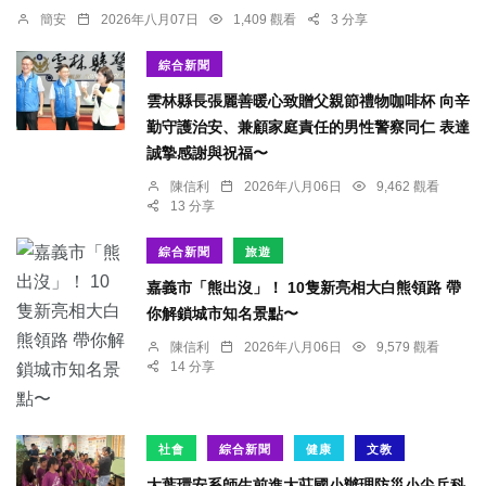
簡安
2026年八月07日
1,409 觀看
3 分享
綜合新聞
雲林縣長張麗善暖心致贈父親節禮物咖啡杯 向辛
勤守護治安、兼顧家庭責任的男性警察同仁 表達
誠摯感謝與祝福〜
陳信利
2026年八月06日
9,462 觀看
13 分享
綜合新聞
旅遊
嘉義市「熊出沒」！ 10隻新亮相大白熊領路 帶
你解鎖城市知名景點〜
陳信利
2026年八月06日
9,579 觀看
14 分享
社會
綜合新聞
健康
文教
大葉環安系師生前進大莊國小辦理防災小尖兵科