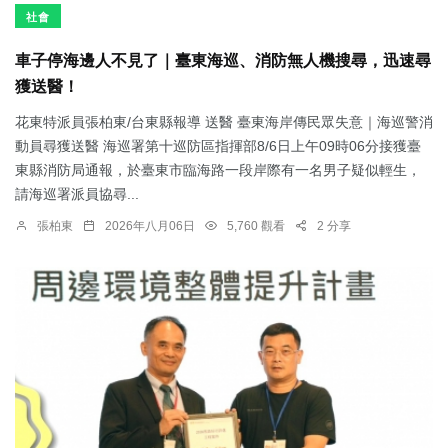
社會
車子停海邊人不見了｜臺東海巡、消防無人機搜尋，迅速尋
獲送醫！
花東特派員張柏東/台東縣報導 送醫 臺東海岸傳民眾失意｜海巡警消
動員尋獲送醫 海巡署第十巡防區指揮部8/6日上午09時06分接獲臺
東縣消防局通報，於臺東市臨海路一段岸際有一名男子疑似輕生，
請海巡署派員協尋...
張柏東
2026年八月06日
5,760 觀看
2 分享