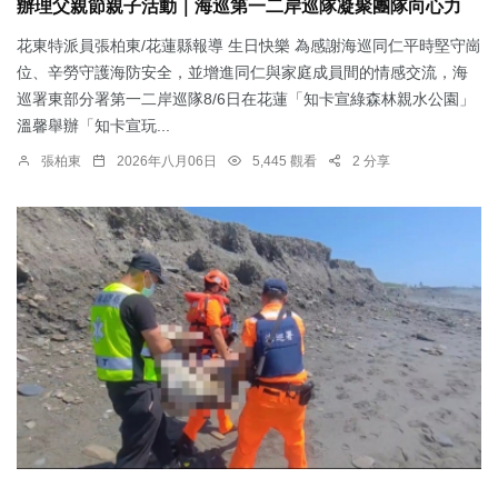
辦理父親節親子活動｜海巡第一二岸巡隊凝聚團隊向心力
花東特派員張柏東/花蓮縣報導 生日快樂 為感謝海巡同仁平時堅守崗
位、辛勞守護海防安全，並增進同仁與家庭成員間的情感交流，海
巡署東部分署第一二岸巡隊8/6日在花蓮「知卡宣綠森林親水公園」
溫馨舉辦「知卡宣玩...
張柏東
2026年八月06日
5,445 觀看
2 分享