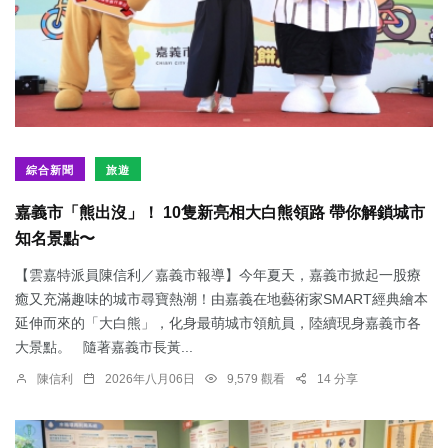
綜合新聞
旅遊
嘉義市「熊出沒」！ 10隻新亮相大白熊領路 帶你解鎖城市
知名景點〜
【雲嘉特派員陳信利／嘉義市報導】今年夏天，嘉義市掀起一股療
癒又充滿趣味的城市尋寶熱潮！由嘉義在地藝術家SMART經典繪本
延伸而來的「大白熊」，化身最萌城市領航員，陸續現身嘉義市各
大景點。 隨著嘉義市長黃...
陳信利
2026年八月06日
9,579 觀看
14 分享