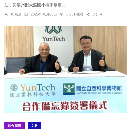
助，與溪州鄉大莊國小攜手舉辦...
周為政
2026年八月06日
5,651 觀看
3 分享
綜合新聞
文教