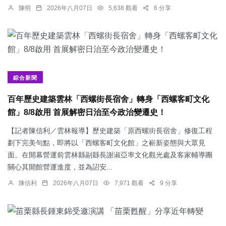
陳明
2026年八月07日
5,638 觀看
6 分享
綜合新聞
百年歷史建築雲林「西螺街長宿舍」轉身「西螺客町文化
館」8/8啟用 首展解密日治至今政治變遷史！
【記者陳信利／雲林報導】歷史建築「原西螺街長宿舍」修復工程
劃下完美句點，即將以「西螺客町文化館」之嶄新姿態與大眾見
面。在開幕營運前雲林縣副縣長謝淑亞率文化觀光處及客家輔導團
關心其開館營運進度，並為詔安...
陳信利
2026年八月07日
7,971 觀看
9 分享