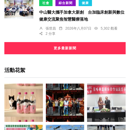
社會
綜合新聞
健康
中山醫大攜手加拿大新創 台加臨床創新與數位
健康交流聚焦智慧醫療落地
張世昌
2026年八月07日
5,302 觀看
2 分享
更多最新新聞
活動花絮