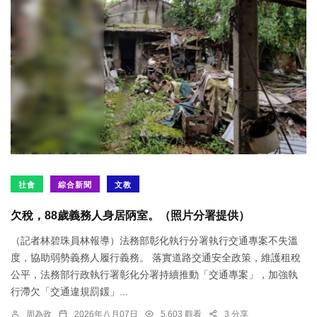
社會
綜合新聞
文教
欠稅，88歲義務人身居陃室。（照片分署提供）
（記者林碧珠員林報導）法務部彰化執行分署執行交通專案不失溫
度，協助弱勢義務人履行義務。 落實道路交通安全政策，維護租稅
公平，法務部行政執行署彰化分署持續推動「交通專案」，加強執
行滯欠「交通違規罰鍰」...
周為政
2026年八月07日
5,603 觀看
3 分享