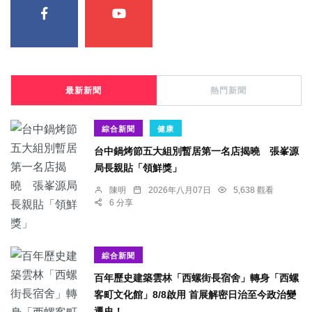
最新新聞
熱門新聞
綜合新聞
健康
台中鍋烤節五大組別暫居第一名店揭曉 張峯源
局長親貼「領鮮獎」
陳明
2026年八月07日
5,638 觀看
6 分享
綜合新聞
百年歷史建築雲林「西螺街長宿舍」轉身「西螺
客町文化館」8/8啟用 首展解密日治至今政治變
遷史！