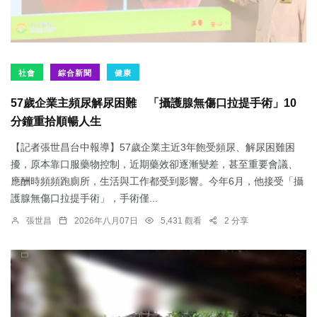
社會
綜合新聞
健康
57歲企業主頻尿解尿困難 「攝護腺無傷口拉提手術」10
分鐘重拾順暢人生
【記者張世昌台中報導】57歲企業主近3年飽受頻尿、解尿困難困
擾，原本靠口服藥物控制，近期藥效卻逐漸變差，甚至重要會議、
應酬時頻頻跑廁所，生活與工作都受到影響。今年6月，他接受「攝
護腺無傷口拉提手術」，手術僅...
張世昌
2026年八月07日
5,431 觀看
2 分享