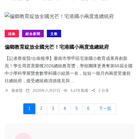
頭條
綜合新聞
文教
偏鄉教育綻放全國光芒！宅港國小兩度進總統府
【記者蔡俊賢/台南報導】臺南市學甲區宅港國小教育成果再創新
頁！學生周君憲榮獲2026總統教育獎，學校團隊更勇奪第66屆全國
中小學科學展覽會數學科國小組第一名，短短一個月內兩度受邀前
往總統府，接受總統賴清德接見與...
蔡俊賢
2026年八月07日
5,478 觀看
2 分享
1
2
3
4
5
6
下一頁