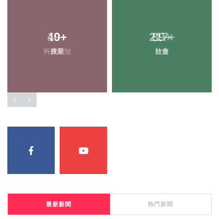
40
19
+
+
217
89
+
+
科技新知
農業
社會
旅遊
最新新聞
熱門新聞