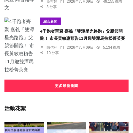
高哲翰
2026年八月09日
49,155 觀看
3 分享
綜合新聞
4千跑者齊聚 嘉義「雙潭星光路跑」父親節開
跑！ 市長黃敏惠預告11月迎雙潭馬拉松菁英賽
陳信利
2026年八月09日
5,134 觀看
10 分享
更多最新新聞
活動花絮