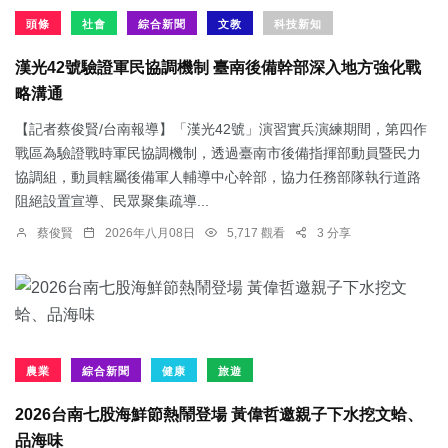
頭條
社會
綜合新聞
文教
科技新知
漢光42號驗證軍民協調機制 臺南後備幹部深入地方強化戰
略溝通
【記者蔡俊賢/台南報導】「漢光42號」演習實兵演練期間，第四作
戰區為驗證戰時軍民協調機制，透過臺南市後備指揮部動員暨民力
協調組，動員轄屬後備軍人輔導中心幹部，協力任務部隊執行道路
阻絕設置宣導、民眾聚集疏導...
蔡俊賢
2026年八月08日
5,717 觀看
3 分享
農業
綜合新聞
健康
旅遊
2026台南七股海鮮節熱鬧登場 黃偉哲邀親子下水挖文蛤、
品海味