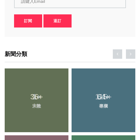
請鍵入Email
訂閱
退訂
新聞分類
36
1
+
+
115
64
+
+
宗教
大陸
專欄
健康