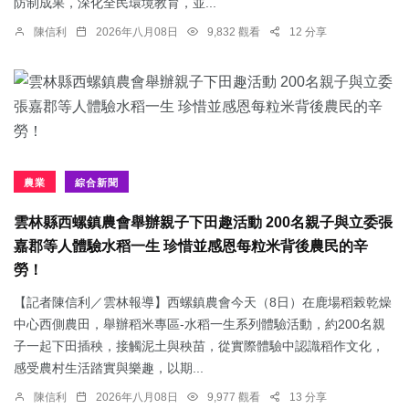
防制成果，深化全民環境教育，並...
陳信利
2026年八月08日
9,832 觀看
12 分享
農業
綜合新聞
雲林縣西螺鎮農會舉辦親子下田趣活動 200名親子與立委張
嘉郡等人體驗水稻一生 珍惜並感恩每粒米背後農民的辛
勞！
【記者陳信利／雲林報導】西螺鎮農會今天（8日）在鹿場稻榖乾燥
中心西側農田，舉辦稻米專區-水稻一生系列體驗活動，約200名親
子一起下田插秧，接觸泥土與秧苗，從實際體驗中認識稻作文化，
感受農村生活踏實與樂趣，以期...
陳信利
2026年八月08日
9,977 觀看
13 分享