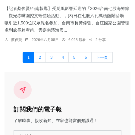
【記者蔡俊賢/台南報導】受颱風影響延期的「2026台南七股海鮮節
－觀光赤嘴園挖文蛤體驗活動」，(8)日在七股六孔碼頭熱鬧登場，
吸引近1,500位民眾報名參加。台南市長黃偉哲、台江國家公園管理
處副處長賴宥甫、雲嘉南濱海國...
蔡俊賢
2026年八月08日
6,028 觀看
2 分享
1
2
3
4
5
6
下一頁
訂閱我們的電子報
了解時事、接收新知、在家也能當個知識通！