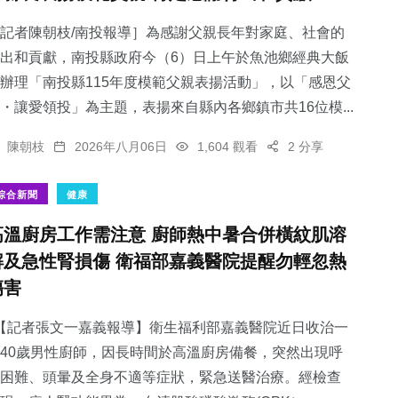
記者陳朝枝/南投報導］為感謝父親長年對家庭、社會的
出和貢獻，南投縣政府今（6）日上午於魚池鄉經典大飯
辦理「南投縣115年度模範父親表揚活動」，以「感恩父
・讓愛領投」為主題，表揚來自縣內各鄉鎮市共16位模...
陳朝枝
2026年八月06日
1,604 觀看
2 分享
綜合新聞
健康
高溫廚房工作需注意 廚師熱中暑合併橫紋肌溶
解及急性腎損傷 衛福部嘉義醫院提醒勿輕忽熱
傷害
【記者張文一嘉義報導】衛生福利部嘉義醫院近日收治一
40歲男性廚師，因長時間於高溫廚房備餐，突然出現呼
困難、頭暈及全身不適等症狀，緊急送醫治療。經檢查