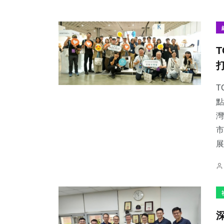
T
點
灣
市
展