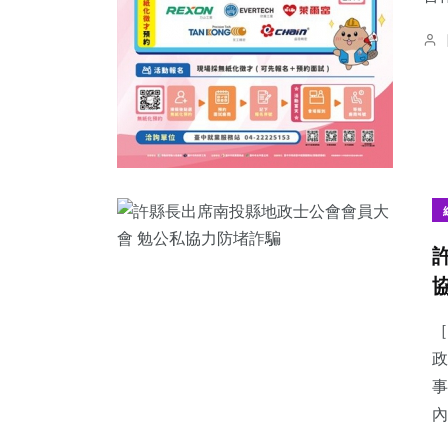
［
政
事
內