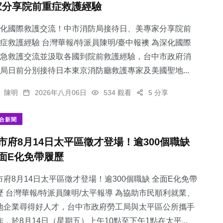
家分享院前重症救護經驗
化國際救護交流！中市消防局接待日、美專家分享院前
症救護經驗 台灣華報/特派員陳明/臺中報襖 為深化國際
急救護交流並汲取各國到院前救護經驗，台中市政府消
204
+
2
+
65
+
局日前分別接待日本東京消防廳救護專家及美國聖地...
文教
大陸
農業
陳明
2026年八月06日
534 觀看
5 分享
合新聞
市府8月14日太平區徵才登場！逾300個職缺
366
+
656
+
面E化免帶履歷
社會
綜合新聞
市府8月14日太平區徵才登場！逾300個職缺 全面E化免帶
歷 台灣華報/特派員陳明/太平報導 為協助市民順利就業、
地企業尋得好人才，台中市政府勞工局與太平區公所攜手
作，於8月14日（星期五）上午10點至下午1點在太平...