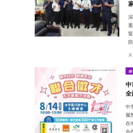
深
重
緊
30
+
44
+
57
+
防
科技新知
頭條
宗教
綜
中
150
+
194
+
108
+
全
旅遊
健康
專欄
中
履
在
合