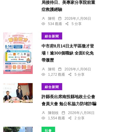
局接待日、美專家分享院前重
症救護經驗
陳明
2026年八月06日
534 觀看
5 分享
綜合新聞
中市府8月14日太平區徵才登
場！逾300個職缺 全面E化免
帶履歷
陳明
2026年八月06日
1,272 觀看
5 分享
綜合新聞
許縣長出席南投縣地政士公會
會員大會 勉公私協力防堵詐騙
陳朝枝
2026年八月06日
1,554 觀看
2 分享
社會