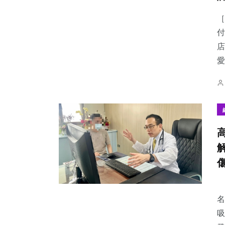
［
付
店
愛
名
吸