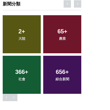
新聞分類
30
+
44
+
57
+
科技新知
頭條
宗教
150
+
194
+
108
+
旅遊
健康
專欄