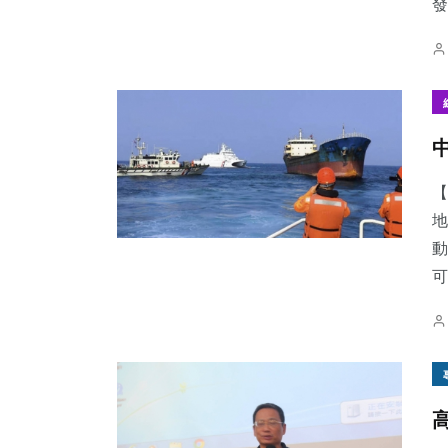
發
【
地
動
可