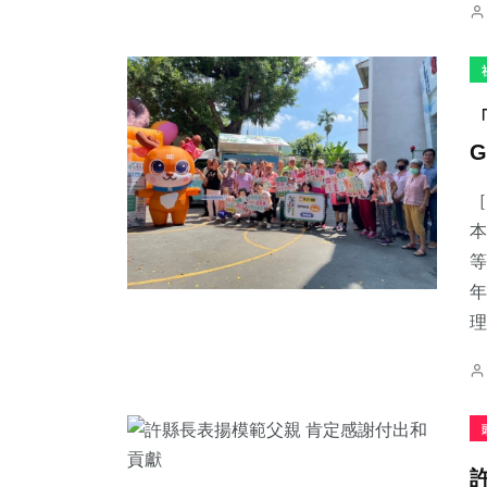
［
本
等
年
理.