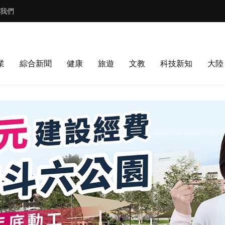
我們
業
綜合新聞
健康
旅遊
文教
科技新知
大陸