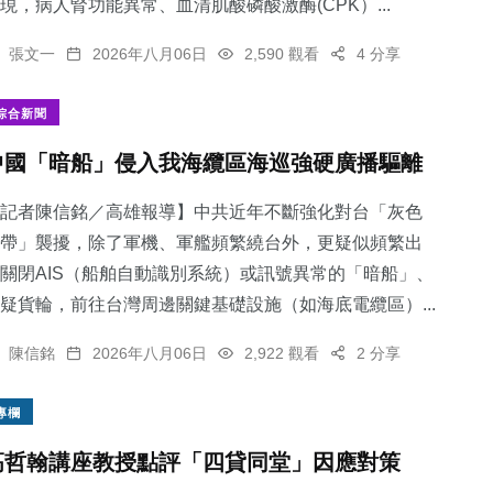
現，病人腎功能異常、血清肌酸磷酸激酶(CPK）...
張文一
2026年八月06日
2,590 觀看
4 分享
綜合新聞
中國「暗船」侵入我海纜區海巡強硬廣播驅離
記者陳信銘／高雄報導】中共近年不斷強化對台「灰色
帶」襲擾，除了軍機、軍艦頻繁繞台外，更疑似頻繁出
關閉AIS（船舶自動識別系統）或訊號異常的「暗船」、
疑貨輪，前往台灣周邊關鍵基礎設施（如海底電纜區）...
陳信銘
2026年八月06日
2,922 觀看
2 分享
專欄
高哲翰講座教授點評「四貸同堂」因應對策