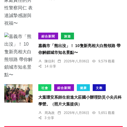
綜合新聞
旅遊
嘉義市「熊出沒」！ 10隻新亮相大白熊領路 帶
你解鎖城市知名景點〜
陳信利
2026年八月06日
9,579 觀看
14 分享
社會
綜合新聞
健康
文教
大葉環安系師生前進大莊國小辦理防災小尖兵科
學營。（照片大葉提供）
周為政
2026年八月06日
5,651 觀看
3 分享