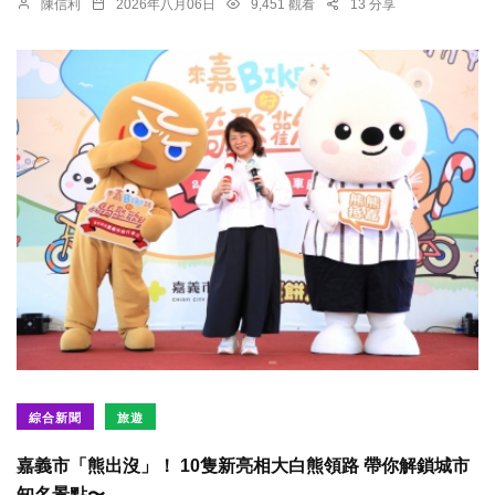
陳信利
2026年八月06日
9,451 觀看
13 分享
綜合新聞
旅遊
嘉義市「熊出沒」！ 10隻新亮相大白熊領路 帶你解鎖城市
知名景點〜