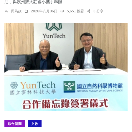
助，與溪州鄉大莊國小攜手舉辦...
周為政
2026年八月06日
5,651 觀看
3 分享
綜合新聞
文教