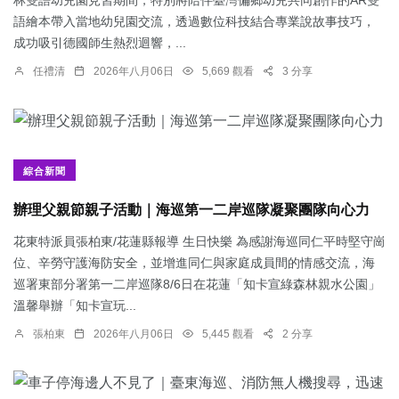
語繪本帶入當地幼兒園交流，透過數位科技結合專業說故事技巧，
成功吸引德國師生熱烈迴響，...
任禮清
2026年八月06日
5,669 觀看
3 分享
綜合新聞
辦理父親節親子活動｜海巡第一二岸巡隊凝聚團隊向心力
花東特派員張柏東/花蓮縣報導 生日快樂 為感謝海巡同仁平時堅守崗
位、辛勞守護海防安全，並增進同仁與家庭成員間的情感交流，海
巡署東部分署第一二岸巡隊8/6日在花蓮「知卡宣綠森林親水公園」
溫馨舉辦「知卡宣玩...
張柏東
2026年八月06日
5,445 觀看
2 分享