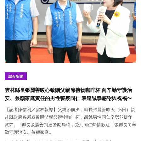
綜合新聞
雲林縣長張麗善暖心致贈父親節禮物咖啡杯 向辛勤守護治
安、兼顧家庭責任的男性警察同仁 表達誠摯感謝與祝福〜
【記者陳信利／雲林報導】父親節前夕，縣長張麗善昨天（5日）親
赴縣政府各局處致贈父親節禮物咖啡杯，慰勉男性同仁辛勞並提年
賀節。 縣長張麗善到達警察局時，受到同仁熱情歡迎，張縣長向辛
勤守護治安、兼顧家庭...