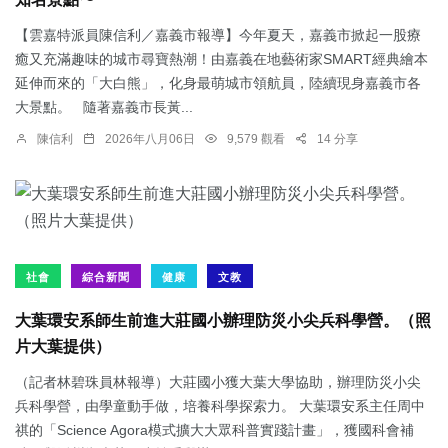
【雲嘉特派員陳信利／嘉義市報導】今年夏天，嘉義市掀起一股療
癒又充滿趣味的城市尋寶熱潮！由嘉義在地藝術家SMART經典繪本
延伸而來的「大白熊」，化身最萌城市領航員，陸續現身嘉義市各
大景點。 隨著嘉義市長黃...
陳信利
2026年八月06日
9,579 觀看
14 分享
社會
綜合新聞
健康
文教
大葉環安系師生前進大莊國小辦理防災小尖兵科學營。（照
片大葉提供）
（記者林碧珠員林報導）大莊國小獲大葉大學協助，辦理防災小尖
兵科學營，由學童動手做，培養科學探索力。 大葉環安系主任周中
祺的「Science Agora模式擴大大眾科普實踐計畫」，獲國科會補