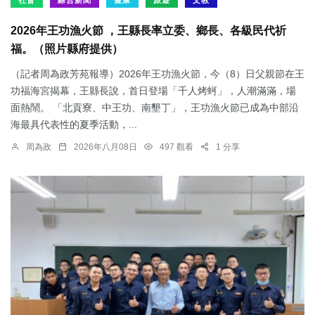
社會
綜合新聞
健康
旅遊
文教
2026年王功漁火節 ，王縣長率立委、鄉長、各級民代祈
福。（照片縣府提供）
（記者周為政芳苑報導）2026年王功漁火節，今（8）日父親節在王
功福海宮揭幕，王縣長說，首日登場「千人烤蚵」，人潮滿滿，場
面熱鬧。 「北貢寮、中王功、南墾丁」，王功漁火節已成為中部沿
海最具代表性的夏季活動，...
周為政
2026年八月08日
497 觀看
1 分享