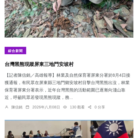
綜合新聞
台灣黑熊現蹤屏東三地門安坡村
【記者陳信銘／高雄報導】林業及自然保育署屏東分署於8月4日接
獲通報，有民眾在屏東縣三地門鄉安坡村目擊台灣黑熊出沒，林業
保育署屏東分署表示，近年台灣黑熊的活動範圍已逐漸向淺山靠
近，呼籲民眾若發現黑熊現蹤，務...
陳信銘
2026年八月08日
130 觀看
0 分享