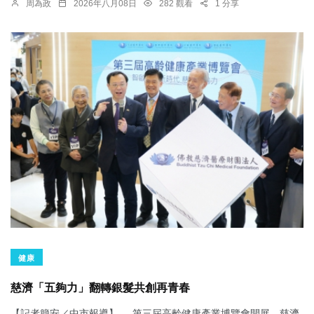
周為政
2026年八月08日
282 觀看
1 分享
健康
慈濟「五夠力」翻轉銀髮共創再青春
【記者簡安／中市報導】 第三屆高齡健康產業博覽會開展，慈濟