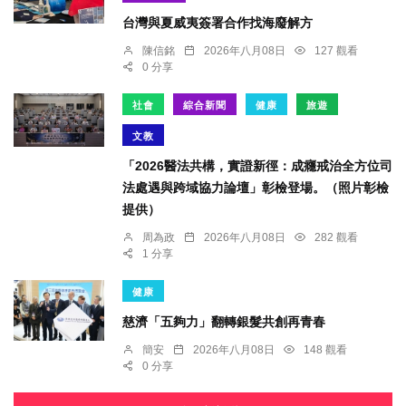
台灣與夏威夷簽署合作找海廢解方
陳信銘
2026年八月08日
127 觀看
0 分享
社會
綜合新聞
健康
旅遊
文教
「2026醫法共構，實證新徑：成癮戒治全方位司
法處遇與跨域協力論壇」彰檢登場。（照片彰檢
提供）
周為政
2026年八月08日
282 觀看
1 分享
健康
慈濟「五夠力」翻轉銀髮共創再青春
簡安
2026年八月08日
148 觀看
0 分享