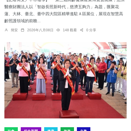
醫療財團法人以「智啟長照新時代，慈濟五夠力」為題，匯聚花
蓮、大林、臺北、臺中四大院區精華進駐Ａ區展位，展現在智慧高
齡照護領域的前瞻...
簡安
2026年八月08日
148 觀看
0 分享