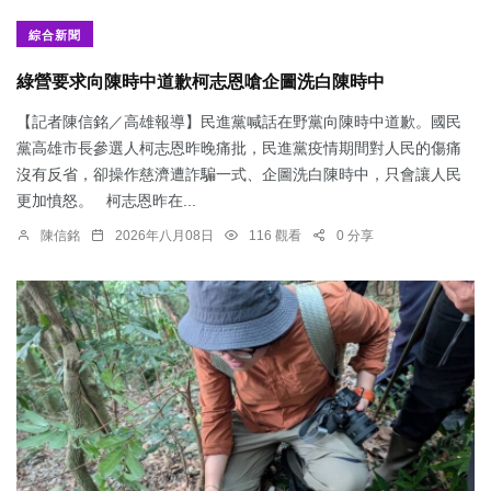
綜合新聞
綠營要求向陳時中道歉柯志恩嗆企圖洗白陳時中
【記者陳信銘／高雄報導】民進黨喊話在野黨向陳時中道歉。國民
黨高雄市長參選人柯志恩昨晚痛批，民進黨疫情期間對人民的傷痛
沒有反省，卻操作慈濟遭詐騙一式、企圖洗白陳時中，只會讓人民
更加憤怒。 柯志恩昨在...
陳信銘
2026年八月08日
116 觀看
0 分享