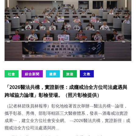
社會
綜合新聞
健康
旅遊
文教
「2026醫法共構，實證新徑：成癮戒治全方位司法處遇與
跨域協力論壇」彰檢登場。（照片彰檢提供）
（記者林碧珠員林報導）彰化地檢署首次舉辦﹁醫法共構﹂論壇，
攜手彰基、秀傳、部彰等轄區三大醫療體系，發表﹁酒毒戒治實證
成果﹂，建立全方位社會安全網。 ﹁2026醫法共構，實證新徑：成
癮戒治全方位司法處遇與跨...