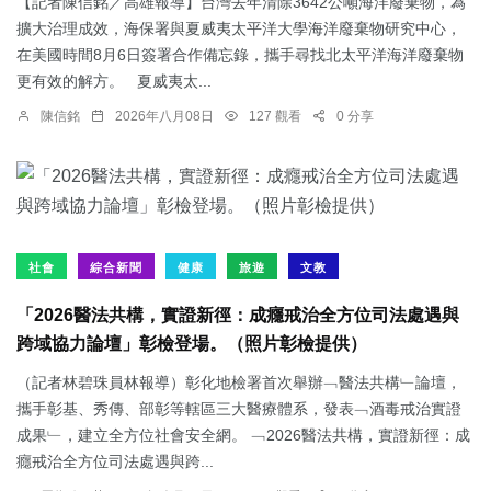
【記者陳信銘／高雄報導】台灣去年清除3642公噸海洋廢棄物，為
擴大治理成效，海保署與夏威夷太平洋大學海洋廢棄物研究中心，
在美國時間8月6日簽署合作備忘錄，攜手尋找北太平洋海洋廢棄物
更有效的解方。 夏威夷太...
陳信銘
2026年八月08日
127 觀看
0 分享
社會
綜合新聞
健康
旅遊
文教
「2026醫法共構，實證新徑：成癮戒治全方位司法處遇與
跨域協力論壇」彰檢登場。（照片彰檢提供）
（記者林碧珠員林報導）彰化地檢署首次舉辦﹁醫法共構﹂論壇，
攜手彰基、秀傳、部彰等轄區三大醫療體系，發表﹁酒毒戒治實證
成果﹂，建立全方位社會安全網。 ﹁2026醫法共構，實證新徑：成
癮戒治全方位司法處遇與跨...