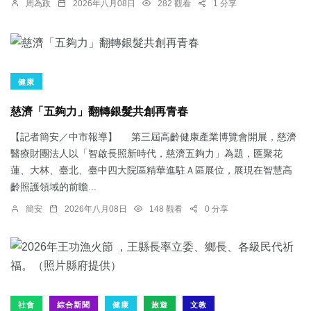
周為政
2026年八月08日
282 觀看
1 分享
健康
慈濟「五夠力」翻轉銀髮共創再青春
【記者簡安／中市報導】 第三屆高齡健康產業博覽會開展，慈濟
醫療財團法人以「智啟長照新時代，慈濟五夠力」為題，匯聚花
蓮、大林、臺北、臺中四大院區精華進駐Ａ區展位，展現在智慧高
齡照護領域的前瞻...
簡安
2026年八月08日
148 觀看
0 分享
社會
綜合新聞
健康
旅遊
文教