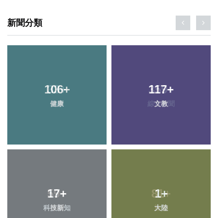
新聞分類
106
33
+
+
359
117
+
+
健康
宗教
綜合新聞
文教
17
59
+
+
81
1
+
+
科技新知
專欄
大陸
旅遊