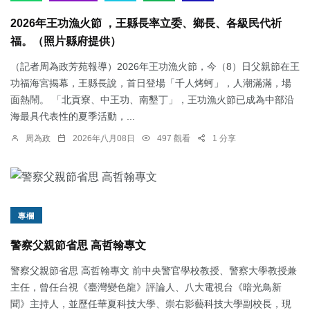
2026年王功漁火節 ，王縣長率立委、鄉長、各級民代祈
福。（照片縣府提供）
（記者周為政芳苑報導）2026年王功漁火節，今（8）日父親節在王
功福海宮揭幕，王縣長說，首日登場「千人烤蚵」，人潮滿滿，場
面熱鬧。 「北貢寮、中王功、南墾丁」，王功漁火節已成為中部沿
海最具代表性的夏季活動，...
周為政
2026年八月08日
497 觀看
1 分享
專欄
警察父親節省思 高哲翰專文
警察父親節省思 高哲翰專文 前中央警官學校教授、警察大學教授兼
主任，曾任台視《臺灣變色龍》評論人、八大電視台《暗光鳥新
聞》主持人，並歷任華夏科技大學、崇右影藝科技大學副校長，現