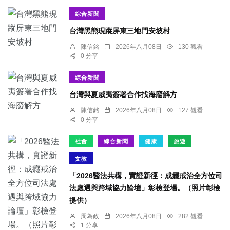
綜合新聞
台灣黑熊現蹤屏東三地門安坡村
陳信銘
2026年八月08日
130 觀看
0 分享
綜合新聞
台灣與夏威夷簽署合作找海廢解方
陳信銘
2026年八月08日
127 觀看
0 分享
社會
綜合新聞
健康
旅遊
文教
「2026醫法共構，實證新徑：成癮戒治全方位司
法處遇與跨域協力論壇」彰檢登場。（照片彰檢
提供）
周為政
2026年八月08日
282 觀看
1 分享