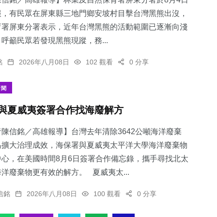
報，有民眾在屏東縣三地門鄉安坡村目擊台灣黑熊出沒，
育署屏東分署表示，近年台灣黑熊的活動範圍已逐漸向淺
呼籲民眾若發現黑熊現蹤，務...
394
+
161
+
231
+
銘
2026年八月08日
102 觀看
0 分享
社會
旅遊
文教
新聞
與夏威夷簽署合作找海廢解方
陳信銘／高雄報導】台灣去年清除3642公噸海洋廢棄
114
+
50
+
為擴大治理成效，海保署與夏威夷太平洋大學海洋廢棄物
專欄
頭條
中心，在美國時間8月6日簽署合作備忘錄，攜手尋找北太
洋廢棄物更有效的解方。 夏威夷太...
信銘
2026年八月08日
100 觀看
0 分享