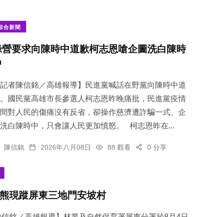
綜合新聞
綠營要求向陳時中道歉柯志恩嗆企圖洗白陳時
中
記者陳信銘／高雄報導】民進黨喊話在野黨向陳時中道
。國民黨高雄市長參選人柯志恩昨晚痛批，民進黨疫情
間對人民的傷痛沒有反省，卻操作慈濟遭詐騙一式、企
洗白陳時中，只會讓人民更加憤怒。 柯志恩昨在...
陳信銘
2026年八月08日
88 觀看
0 分享
熊現蹤屏東三地門安坡村
陳信銘／高雄報導】林業及自然保育署屏東分署於8月4日