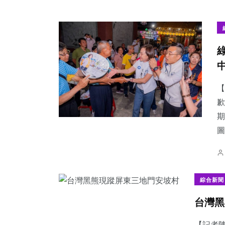
【
歉
期
圖
綜合新聞
台灣黑
【記者