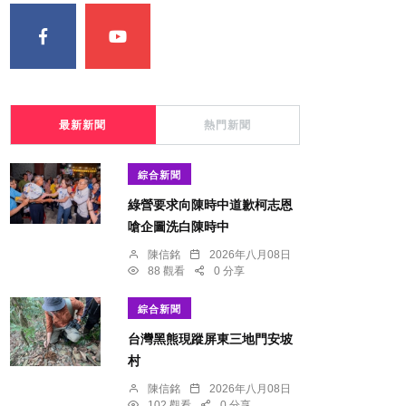
最新新聞
熱門新聞
綜合新聞
綠營要求向陳時中道歉柯志恩
嗆企圖洗白陳時中
陳信銘
2026年八月08日
88 觀看
0 分享
綜合新聞
台灣黑熊現蹤屏東三地門安坡
村
陳信銘
2026年八月08日
102 觀看
0 分享