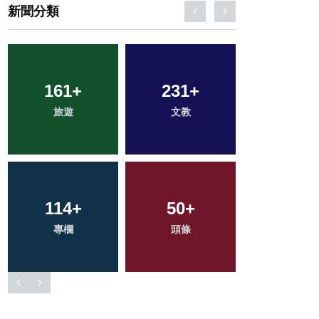
新聞分類
210
+
34
+
2
+
健康
科技新知
大陸
65
+
701
+
72
+
宗教
綜合新聞
農業