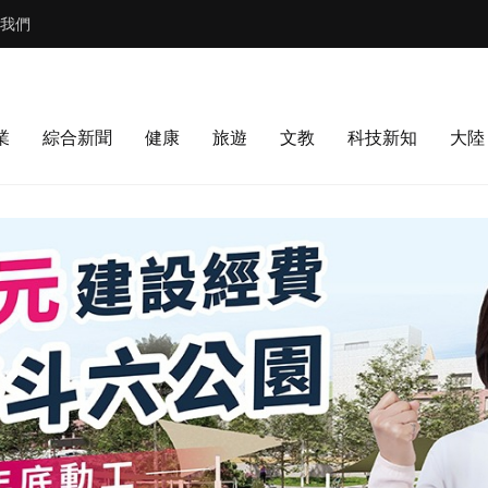
我們
業
綜合新聞
健康
旅遊
文教
科技新知
大陸