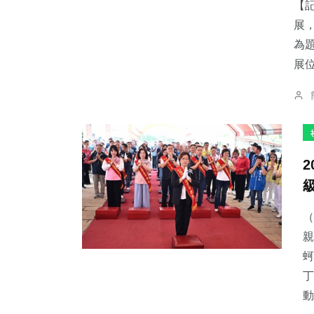
【
展
為
展位
（
親
蚵
丁
動