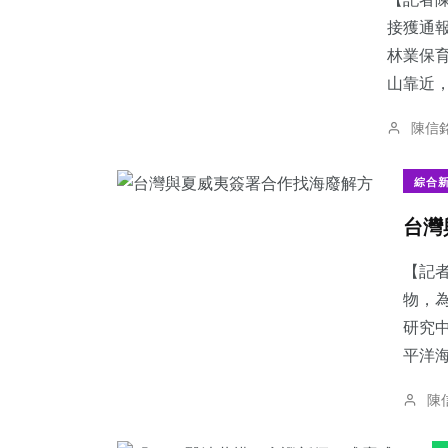
接獲通
林業保
山靠近，
196
+
34
+
2
+
陳信
健康
科技新知
大陸
綜合
台灣
【記者
65
+
701
+
72
+
物，
宗教
綜合新聞
農業
研究
平洋海
陳