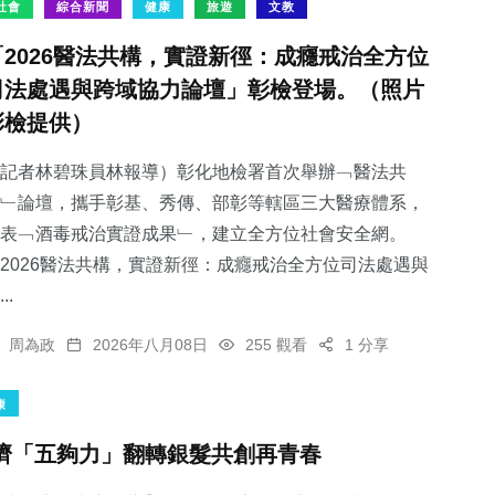
社會
綜合新聞
健康
旅遊
文教
「2026醫法共構，實證新徑：成癮戒治全方位
司法處遇與跨域協力論壇」彰檢登場。（照片
彰檢提供）
記者林碧珠員林報導）彰化地檢署首次舉辦﹁醫法共
﹂論壇，攜手彰基、秀傳、部彰等轄區三大醫療體系，
表﹁酒毒戒治實證成果﹂，建立全方位社會安全網。
2026醫法共構，實證新徑：成癮戒治全方位司法處遇與
..
周為政
2026年八月08日
255 觀看
1 分享
康
濟「五夠力」翻轉銀髮共創再青春