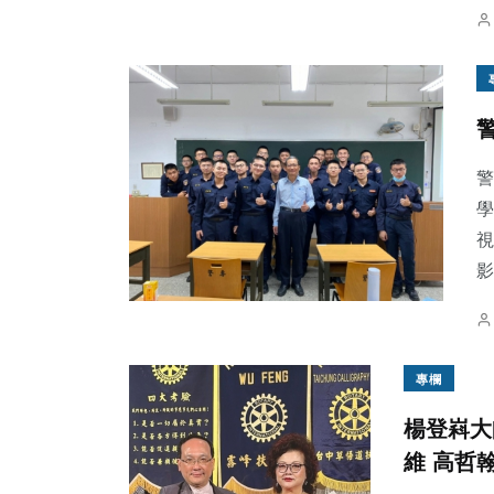
警
學
視
影
專欄
楊登嵙大
維 高哲