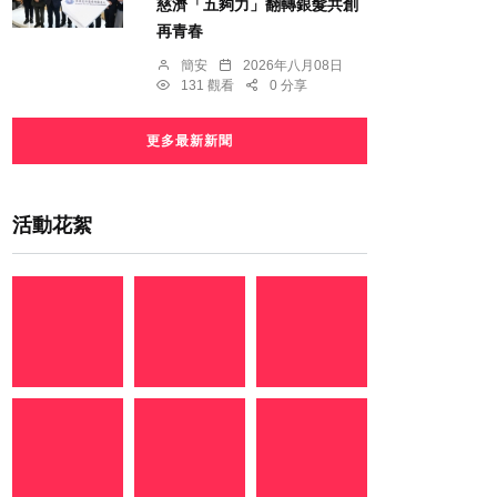
慈濟「五夠力」翻轉銀髮共創
再青春
簡安
2026年八月08日
131 觀看
0 分享
更多最新新聞
活動花絮