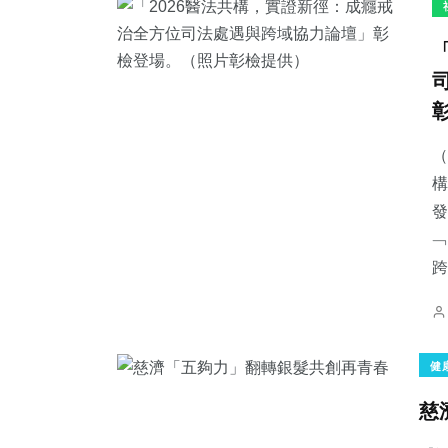
（
構
發
﹁
跨.
健
慈