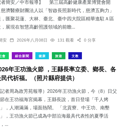
記者簡安／中市報導】 第三屆高齡健康產業博覽會開
，慈濟醫療財團法人以「智啟長照新時代，慈濟五夠力」
題，匯聚花蓮、大林、臺北、臺中四大院區精華進駐Ａ區
，展現在智慧高齡照護領域的前瞻...
簡安
2026年八月08日
131 觀看
0 分享
社會
綜合新聞
健康
旅遊
文教
2026年王功漁火節 ，王縣長率立委、鄉長、各
級民代祈福。（照片縣府提供）
記者周為政芳苑報導）2026年王功漁火節，今（8）日父
節在王功福海宮揭幕，王縣長說，首日登場「千人烤
」，人潮滿滿，場面熱鬧。 「北貢寮、中王功、南墾
」，王功漁火節已成為中部沿海最具代表性的夏季活
，...