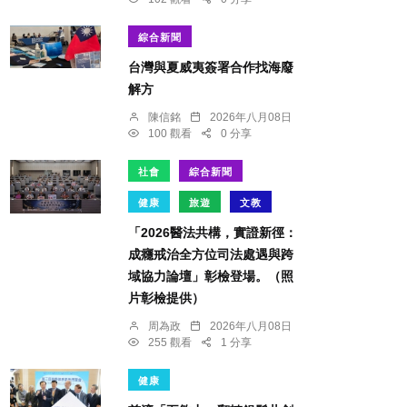
綜合新聞
台灣與夏威夷簽署合作找海廢
解方
陳信銘
2026年八月08日
100 觀看
0 分享
社會
綜合新聞
健康
旅遊
文教
「2026醫法共構，實證新徑：
成癮戒治全方位司法處遇與跨
域協力論壇」彰檢登場。（照
片彰檢提供）
周為政
2026年八月08日
255 觀看
1 分享
健康