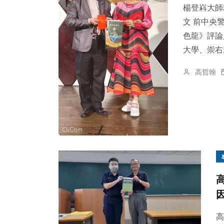
楊登嵙大師
文 前中央
色龍》評論
大學、崇右影
高哲翰
高