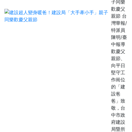
子同樂
歡慶父
親節 台
灣華報/
特派員
陳明/臺
中報導
歡慶父
親節、
向平日
堅守工
作崗位
的「建
設爸
爸」致
敬，台
中市政
府建設
局暨所