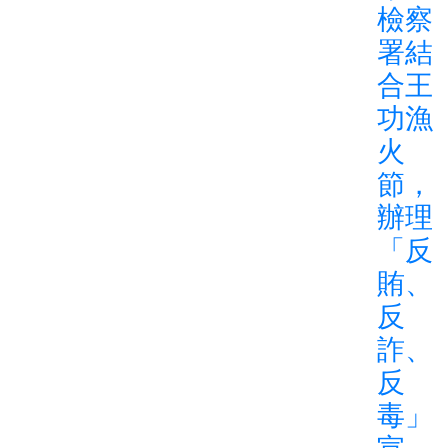
檢察
署結
合王
功漁
火
節，
辦理
「反
賄、
反
詐、
反
毒」
宣