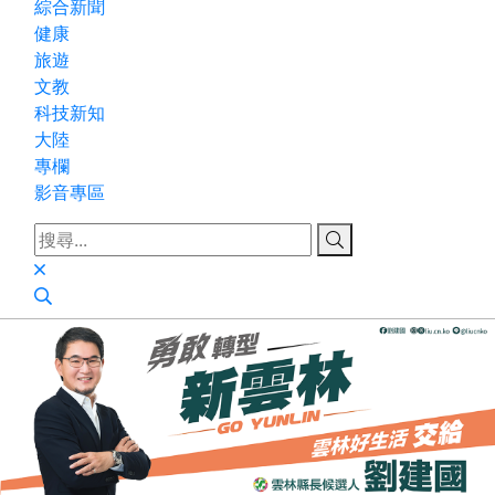
綜合新聞
健康
旅遊
文教
科技新知
大陸
專欄
影音專區