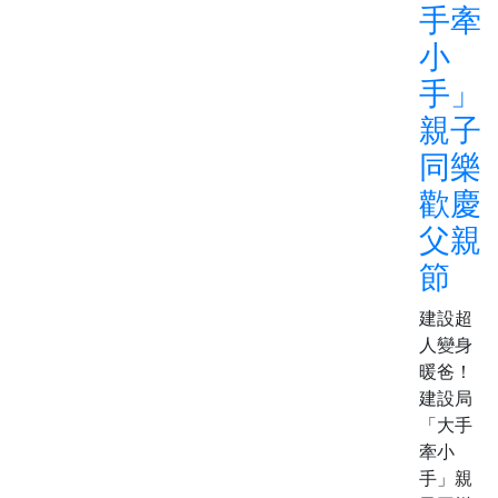
手牽
小
手」
親子
同樂
歡慶
父親
節
建設超
人變身
暖爸！
建設局
「大手
牽小
手」親