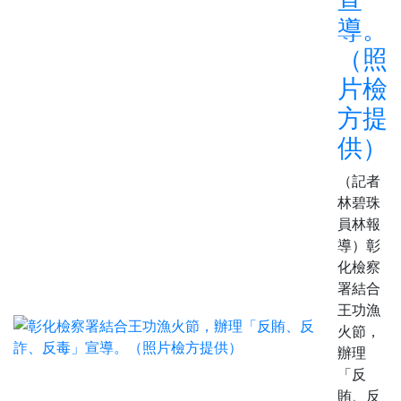
導。
（照
片檢
方提
供）
（記者
林碧珠
員林報
導）彰
化檢察
署結合
王功漁
火節，
辦理
「反
賄、反