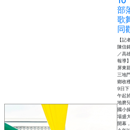
10
部
歌
同
【記
陳信
／高
報導
屏東
三地
鄉收
9日下
午起
地磨
國小
場盛
開幕