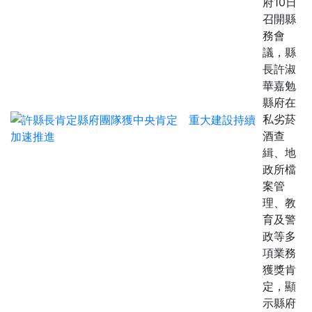
府10日
召開縣
務會
議，縣
長許淑
華嘉勉
縣府在
私劣菸
酒查
緝、地
政所檔
案管
理、教
育及警
政等多
項業務
獲獎肯
定，顯
示縣府