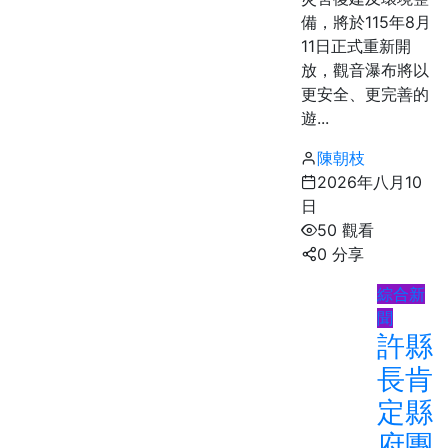
備，將於115年8月
11日正式重新開
放，觀音瀑布將以
更安全、更完善的
遊...
陳朝枝
2026年八月10
日
50 觀看
0 分享
綜合新
聞
許縣
長肯
定縣
府團