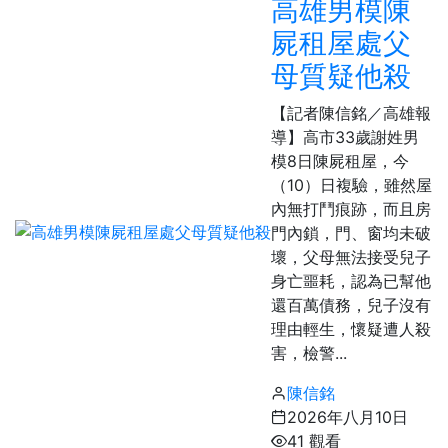
高雄男模陳
屍租屋處父
母質疑他殺
【記者陳信銘／高雄報
導】高市33歲謝姓男
模8日陳屍租屋，今
（10）日複驗，雖然屋
內無打鬥痕跡，而且房
門內鎖，門、窗均未破
壞，父母無法接受兒子
身亡噩耗，認為已幫他
還百萬債務，兒子沒有
理由輕生，懷疑遭人殺
害，檢警...
陳信銘
2026年八月10日
41 觀看