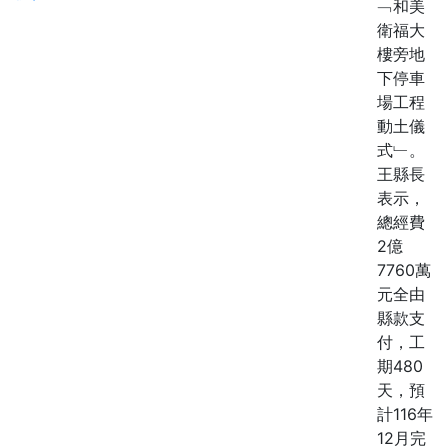
﹁和美
衛福大
樓旁地
下停車
場工程
動土儀
式﹂。
王縣長
表示，
總經費
2億
7760萬
元全由
縣款支
付，工
期480
天，預
計116年
12月完