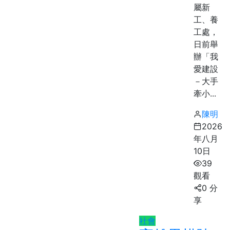
屬新
工、養
工處，
日前舉
辦「我
愛建設
－大手
牽小...
陳明
2026
年八月
10日
39
觀看
0 分
享
社會