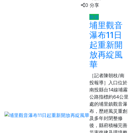
0 分享
旅遊
埔里觀音
瀑布11日
起重新開
放再綻風
華
［記者陳朝枝/南
投報導］入口位於
南投縣台14線埔霧
公路指標約64公里
處的埔里鎮觀音瀑
布，歷經風災重創
及多年封閉整修
後，縣府積極完善
災害復建及環境整