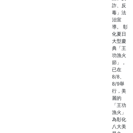
詐、反
毒」法
治宣
導。 彰
化夏日
大型慶
典「王
功漁火
節」，
已在
8/8、
8/9舉
行，美
麗的
「王功
漁火」
為彰化
八大美