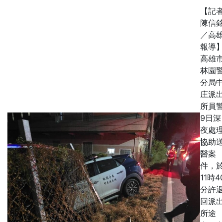
【記
陳信
／高
報導
高雄
林園
分局
庄派
所員
9日深
夜處
協助
醫案
件，
11時4
分許
回派
所途