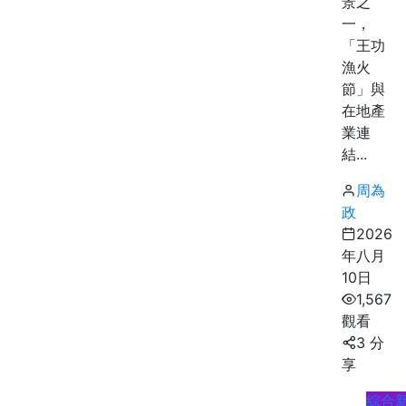
景之
一，
「王功
漁火
節」與
在地產
業連
結...
周為
政
2026
年八月
10日
1,567
觀看
3 分
享
綜合