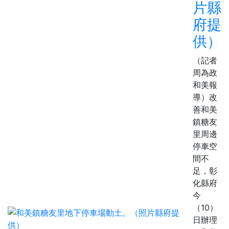
片縣
府提
供）
（記者
周為政
和美報
導）改
善和美
鎮糖友
里周邊
停車空
間不
足，彰
化縣府
今
（10）
日辦理