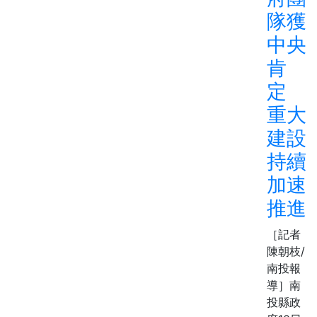
隊獲
中央
肯
定
重大
建設
持續
加速
推進
［記者
陳朝枝/
南投報
導］南
投縣政