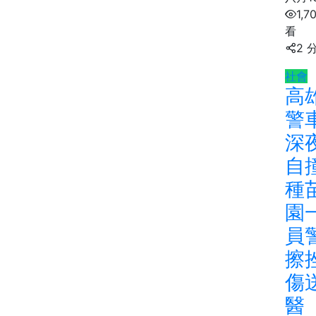
1,7
看
2 
社會
高
警
深
自
種
園
員
擦
傷
醫