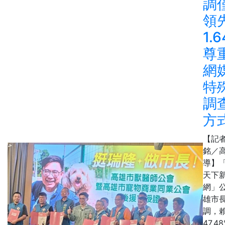
調
領
1.
尊
網
特
調
方
【記
銘／
導】
天下
網」
雄市
調，
47.4