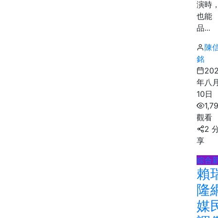
演時
也能
品...
陳
銘
20
年八
10日
1,7
觀看
2 
享
綜合
賴
隆
媒