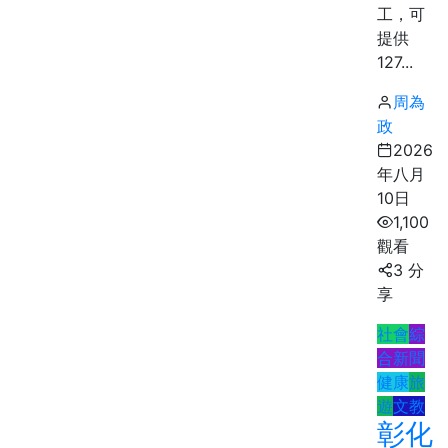
工，可
提供
127...
周為
政
2026
年八月
10日
1,100
觀看
3 分
享
社會
綜
合新聞
健康
旅
遊
文教
彰化