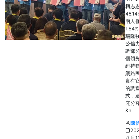
柯志
46.1
兩人
1.64
瑞隆
公信
調部
個領
維持
網路
實有
的調
式，
充分
&n...
陳
20
八月1