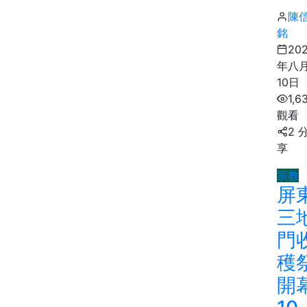
陳
銘
20
年八
10日
1,6
觀看
2 
享
宗教
屏
三
門
穫
開