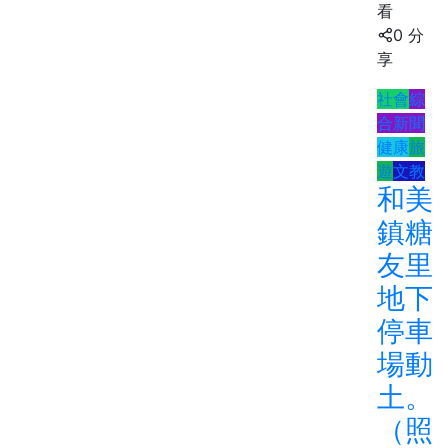
看
0 分
享
社會
綜
合新聞
健康
旅
遊
文教
和美
鎮糖
友里
地下
停車
場動
土。
（照