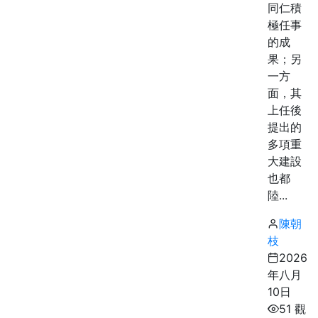
同仁積
極任事
的成
果；另
一方
面，其
上任後
提出的
多項重
大建設
也都
陸...
陳朝
枝
2026
年八月
10日
51 觀