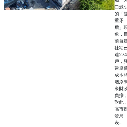
口減
的「
重矛
盾」
象，
前自
社宅
達274
戶，
建舉
成本
增添
來財
負擔
對此
高市
發局
表...