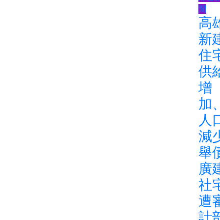
聞
高
新
住
供
增
加
人
減
舉
廣
社
遭
計