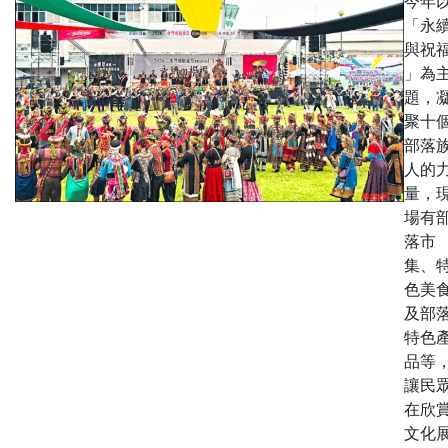
今年
「永
與祝
」為
題，
聚十
部落
人的
量，
場有
落市
集、
色美
及部
特色
品等
讓民
在欣
文化