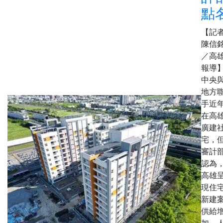
點
【記
陳信
／高
報導
中央
地方
手近
在高
廣建
宅，
審計
認為
高雄
現住
新建
供給
加、