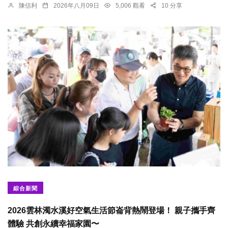
陳信利
2026年八月09日
5,006 觀看
10 分享
綜合新聞
2026雲林濁水溪好空氣生活節崙背熱鬧登場！ 親子攜手齊
體驗 共創永續幸福家園〜