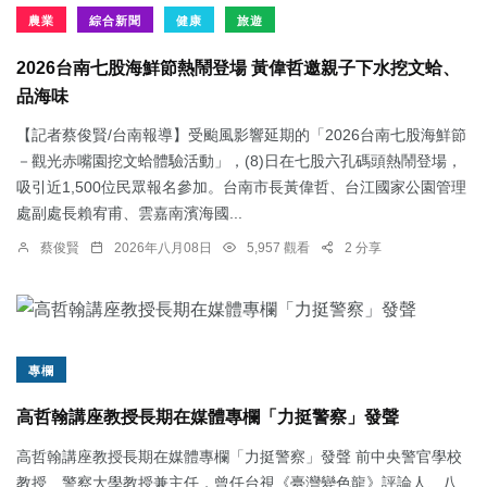
農業
綜合新聞
健康
旅遊
2026台南七股海鮮節熱鬧登場 黃偉哲邀親子下水挖文蛤、
品海味
【記者蔡俊賢/台南報導】受颱風影響延期的「2026台南七股海鮮節
－觀光赤嘴園挖文蛤體驗活動」，(8)日在七股六孔碼頭熱鬧登場，
吸引近1,500位民眾報名參加。台南市長黃偉哲、台江國家公園管理
處副處長賴宥甫、雲嘉南濱海國...
蔡俊賢
2026年八月08日
5,957 觀看
2 分享
專欄
高哲翰講座教授長期在媒體專欄「力挺警察」發聲
高哲翰講座教授長期在媒體專欄「力挺警察」發聲 前中央警官學校
教授、警察大學教授兼主任，曾任台視《臺灣變色龍》評論人、八