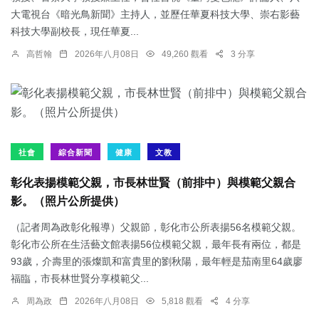
大電視台《暗光鳥新聞》主持人，並歷任華夏科技大學、崇右影藝
科技大學副校長，現任華夏...
高哲翰
2026年八月08日
49,260 觀看
3 分享
社會
綜合新聞
健康
文教
彰化表揚模範父親，市長林世賢（前排中）與模範父親合
影。（照片公所提供）
（記者周為政彰化報導）父親節，彰化市公所表揚56名模範父親。
彰化市公所在生活藝文館表揚56位模範父親，最年長有兩位，都是
93歲，介壽里的張燦凱和富貴里的劉秋陽，最年輕是茄南里64歲廖
福臨，市長林世賢分享模範父...
周為政
2026年八月08日
5,818 觀看
4 分享