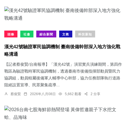
頭條
社會
綜合新聞
文教
科技新知
漢光42號驗證軍民協調機制 臺南後備幹部深入地方強化戰
略溝通
【記者蔡俊賢/台南報導】「漢光42號」演習實兵演練期間，第四作
戰區為驗證戰時軍民協調機制，透過臺南市後備指揮部動員暨民力
協調組，動員轄屬後備軍人輔導中心幹部，協力任務部隊執行道路
阻絕設置宣導、民眾聚集疏導...
蔡俊賢
2026年八月08日
5,662 觀看
2 分享