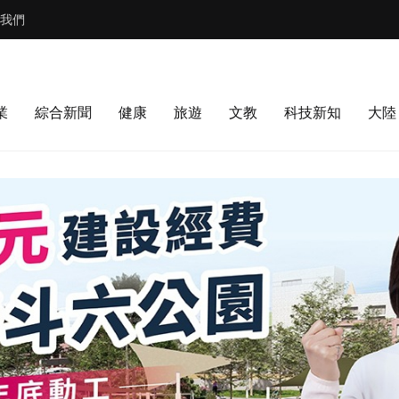
我們
業
綜合新聞
健康
旅遊
文教
科技新知
大陸