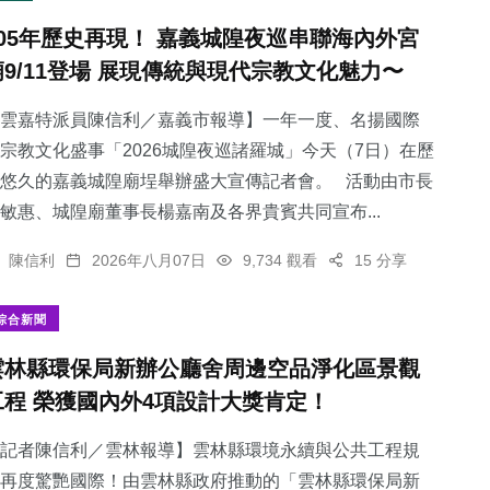
105年歷史再現！ 嘉義城隍夜巡串聯海內外宮
廟9/11登場 展現傳統與現代宗教文化魅力〜
雲嘉特派員陳信利／嘉義市報導】一年一度、名揚國際
宗教文化盛事「2026城隍夜巡諸羅城」今天（7日）在歷
悠久的嘉義城隍廟埕舉辦盛大宣傳記者會。 活動由市長
敏惠、城隍廟董事長楊嘉南及各界貴賓共同宣布...
陳信利
2026年八月07日
9,734 觀看
15 分享
綜合新聞
雲林縣環保局新辦公廳舍周邊空品淨化區景觀
工程 榮獲國內外4項設計大獎肯定！
記者陳信利／雲林報導】雲林縣環境永續與公共工程規
再度驚艷國際！由雲林縣政府推動的「雲林縣環保局新