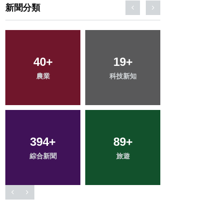
新聞分類
117
+
1
+
219
+
健康
大陸
社會
128
+
64
+
40
+
文教
專欄
宗教