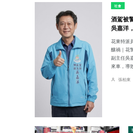
社會
酒駕被
吳嘉洋
花東特派員
釀禍｜花警法辦
副主任吳
來車，導致
張柏東