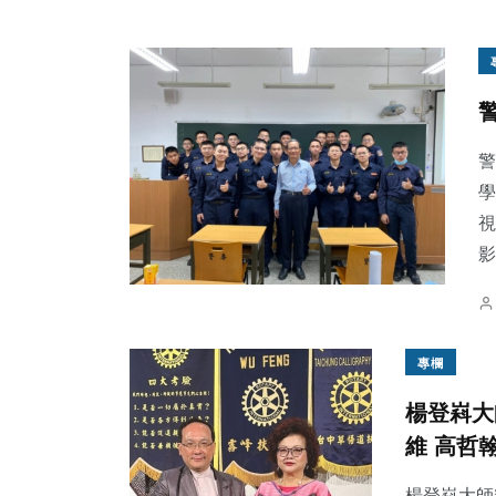
警
學
視
影
專欄
楊登嵙大
維 高哲
楊登嵙大師