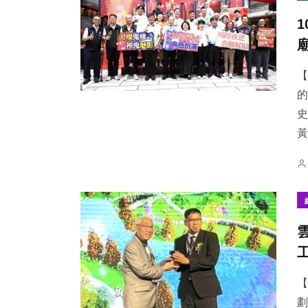
【
的
史
黃
【
劃