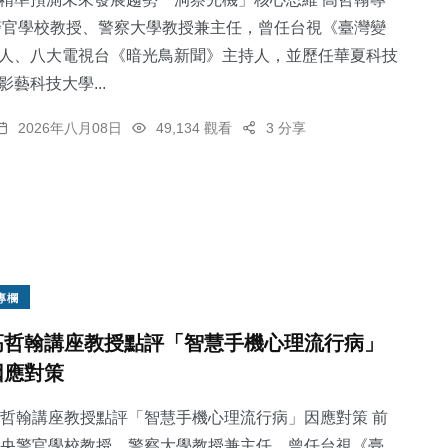
警官學校教授、警察大學教授兼主任，曾任台視《臺灣變
人、八大電視台《暗光鳥新聞》主持人，並歷任華夏科技
藝科技大學...
28
+
40
+
19
+
2026年八月08日
49,134 觀看
3 分享
頭條
農業
科技新知
394
+
89
+
專欄
綜合新聞
旅遊
高哲翰講座教授點評「智慧手機心理流行病」
因應對策
哲翰講座教授點評「智慧手機心理流行病」因應對策 前
央警官學校教授、警察大學教授兼主任，曾任台視《臺