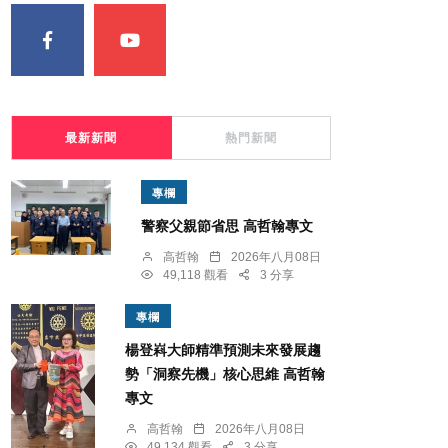
最新新聞
熱門新聞
專欄
警察父親節省思 高哲翰專文
高哲翰
2026年八月08日
49,118 觀看
3 分享
專欄
楊登嵙大師精準預測未來發展趨
勢「洞察先機」核心思維 高哲翰
專文
高哲翰
2026年八月08日
49,134 觀看
3 分享