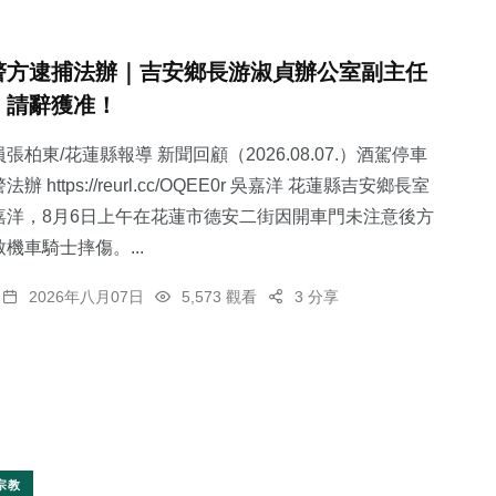
警方逮捕法辦｜吉安鄉長游淑貞辦公室副主任
，請辭獲准！
張柏東/花蓮縣報導 新聞回顧（2026.08.07.）酒駕停車
 https://reurl.cc/OQEE0r 吳嘉洋 花蓮縣吉安鄉長室
嘉洋，8月6日上午在花蓮市德安二街因開車門未注意後方
機車騎士摔傷。...
2026年八月07日
5,573 觀看
3 分享
宗教