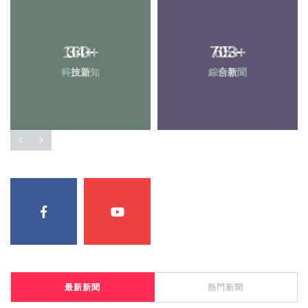
160
34
+
+
703
65
+
+
科技新知
旅遊
綜合新聞
宗教
最新新聞
熱門新聞