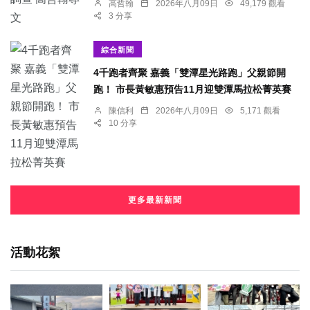
高哲翰
2026年八月09日
49,179 觀看
3 分享
綜合新聞
4千跑者齊聚 嘉義「雙潭星光路跑」父親節開
跑！ 市長黃敏惠預告11月迎雙潭馬拉松菁英賽
陳信利
2026年八月09日
5,171 觀看
10 分享
更多最新新聞
活動花絮