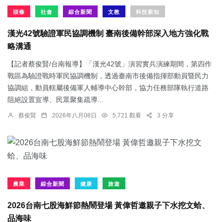
頭條
社會
綜合新聞
文教
科技新知
漢光42號驗證軍民協調機制 臺南後備幹部深入地方強化戰
略溝通
【記者蔡俊賢/台南報導】「漢光42號」演習實兵演練期間，第四作
戰區為驗證戰時軍民協調機制，透過臺南市後備指揮部動員暨民力
協調組，動員轄屬後備軍人輔導中心幹部，協力任務部隊執行道路
阻絕設置宣導、民眾聚集疏導...
蔡俊賢
2026年八月08日
5,721 觀看
3 分享
農業
綜合新聞
健康
旅遊
2026台南七股海鮮節熱鬧登場 黃偉哲邀親子下水挖文蛤、
品海味