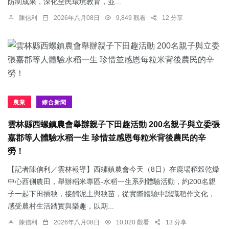
防制成果，深化全民環境教育，並...
陳信利
2026年八月08日
9,849 觀看
12 分享
農業
綜合新聞
雲林縣西螺鎮農會舉辦親子下田趣活動 200名親子與立委張
嘉郡等人體驗水稻一生 珍惜並感恩每粒米背後農民的辛
勞！
【記者陳信利／雲林報導】西螺鎮農會今天（8日）在鹿場稻榖乾燥
中心西側農田，舉辦稻米專區-水稻一生系列體驗活動，約200名親
子一起下田插秧，接觸泥土與秧苗，從實際體驗中認識稻作文化，
感受農村生活踏實與樂趣，以期...
陳信利
2026年八月08日
10,020 觀看
13 分享