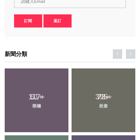
請鍵入Email
訂閱
退訂
新聞分類
117
51
+
+
395
73
+
+
專欄
頭條
社會
農業