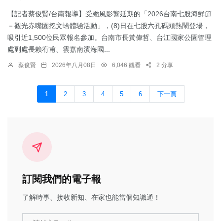
【記者蔡俊賢/台南報導】受颱風影響延期的「2026台南七股海鮮節
－觀光赤嘴園挖文蛤體驗活動」，(8)日在七股六孔碼頭熱鬧登場，
吸引近1,500位民眾報名參加。台南市長黃偉哲、台江國家公園管理
處副處長賴宥甫、雲嘉南濱海國...
蔡俊賢
2026年八月08日
6,046 觀看
2 分享
1
2
3
4
5
6
下一頁
訂閱我們的電子報
了解時事、接收新知、在家也能當個知識通！