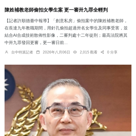
陳姓補教老師偷拍女學生案 更一審卅九罪全輕判
【記者許順德臺中報導】「創意私房」偷拍案中的陳姓補教老師，
在長達九年教職期間，用針孔偷拍超過卅名女學生及同事受害，並
結合AI合成技術散佈性影像，二審判處十二年徒刑；最高法院將其
中卅九罪發回更審，更一審日前...
台中特派記者
2026年八月06日
2,015 觀看
0 分享