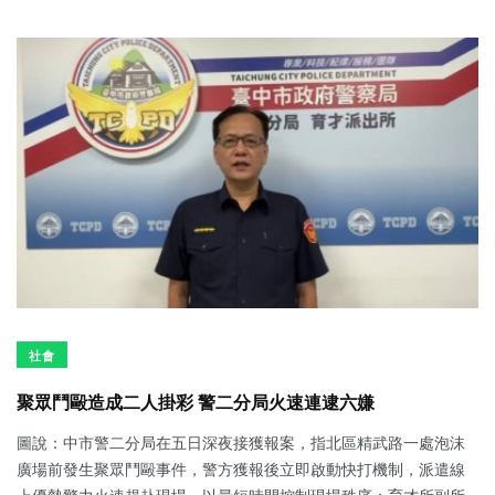
社會
聚眾鬥毆造成二人掛彩 警二分局火速連逮六嫌
圖說：中市警二分局在五日深夜接獲報案，指北區精武路一處泡沫
廣場前發生聚眾鬥毆事件，警方獲報後立即啟動快打機制，派遣線