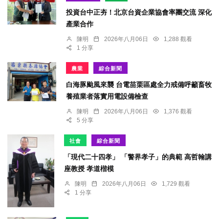
投資台中正夯！北京台資企業協會率團交流 深化
產業合作
陳明
2026年八月06日
1,288 觀看
1 分享
農業
綜合新聞
白海豚颱風來襲 台電苗栗區處全力戒備呼籲畜牧
養殖業者落實用電設備檢查
陳明
2026年八月06日
1,376 觀看
5 分享
社會
綜合新聞
「現代二十四孝」 「警界孝子」的典範 高哲翰講
座教授 孝道楷模
陳明
2026年八月06日
1,729 觀看
1 分享