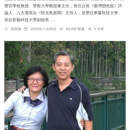
警官學校教授、警察大學教授兼主任，曾任台視《臺灣變色龍》評
論人、八大電視台《暗光鳥新聞》主持人，並歷任華夏科技大學、
崇右影藝科技大學副校長，...
高哲翰
2026年八月06日
49,090 觀看
3 分享