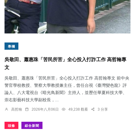
專欄
吳敬田、蕭惠珠「苦民所苦」全心投入打詐工作 高哲翰專
文
吳敬田、蕭惠珠「苦民所苦」全心投入打詐工作 高哲翰專文 前中央
警官學校教授、警察大學教授兼主任，曾任台視《臺灣變色龍》評
論人、八大電視台《暗光鳥新聞》主持人，並歷任華夏科技大學、
崇右影藝科技大學副校長，...
高哲翰
2026年八月06日
49,238 觀看
3 分享
頭條
綜合新聞