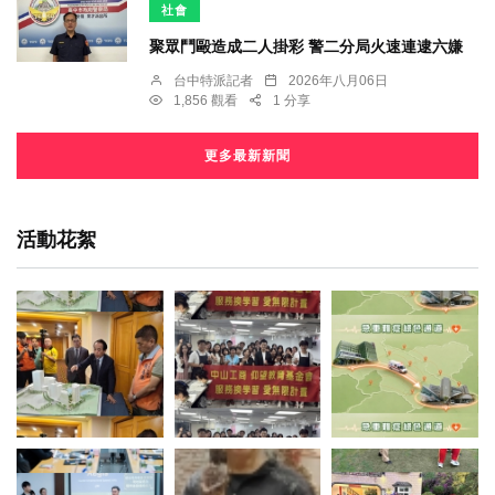
社會
聚眾鬥毆造成二人掛彩 警二分局火速連逮六嫌
台中特派記者
2026年八月06日
1,856 觀看
1 分享
更多最新新聞
活動花絮