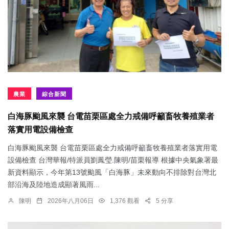
農業
綜合新聞
白海豚颱風來襲 台電苗栗區處全力戒備呼籲畜牧養殖業者
落實用電設備檢查
白海豚颱風來襲 台電苗栗區處全力戒備呼籲畜牧養殖業者落實用電
設備檢查 台灣華報/特派員劉鳳瑩.陳明/苗栗報導 根據中央氣象署最
新資料顯示，今年第13號颱風「白海豚」未來動向不排除對台灣北
部沿海及陸地造成顯著風雨...
陳明
2026年八月06日
1,376 觀看
5 分享