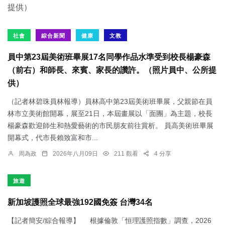
社會
綜合新聞
健康
文教
員中第23屆美術班畢展17名同學作品水準受到校長楊豪森
（前右）和師長、來賓、家長的讚許。（照片員中、公所提
供）
（記者林碧珠員林報導）員林高中第23屆美術班畢展，父親節在員
林市立美術館開幕，展至21日，本屆畫展以「面團」為主題，校長
楊豪森歡迎師生和熱愛藝術的市民朋友前往賞析。 員高美術班畢展
開幕式，代市長賴致富和市...
周為政
2026年八月09日
211 觀看
4 分享
旅遊
新加坡護照全球最強192國免簽 台灣34名
【記者簡安/綜合報導】 根據倫敦「恒理護照指數」調查，2026