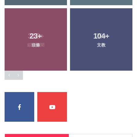
318
23
+
+
104
28
+
+
綜合新聞
頭條
文教
宗教