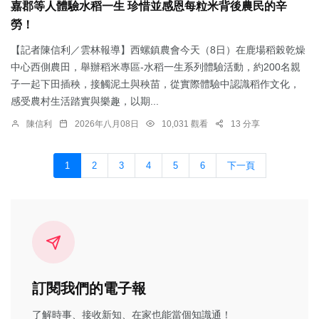
嘉郡等人體驗水稻一生 珍惜並感恩每粒米背後農民的辛
勞！
【記者陳信利／雲林報導】西螺鎮農會今天（8日）在鹿場稻榖乾燥
中心西側農田，舉辦稻米專區-水稻一生系列體驗活動，約200名親
子一起下田插秧，接觸泥土與秧苗，從實際體驗中認識稻作文化，
感受農村生活踏實與樂趣，以期...
陳信利
2026年八月08日
10,031 觀看
13 分享
1
2
3
4
5
6
下一頁
訂閱我們的電子報
了解時事、接收新知、在家也能當個知識通！