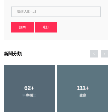
請鍵入Email
訂閱
退訂
新聞分類
62
18
+
+
111
39
+
+
科技新知
專欄
健康
農業