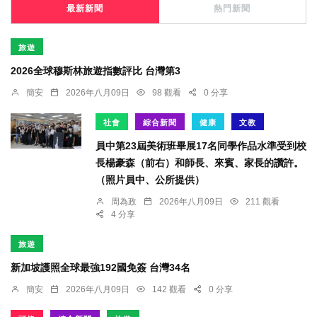
最新新聞
熱門新聞
旅遊
2026全球穆斯林旅遊指數評比 台灣第3
簡安
2026年八月09日
98 觀看
0 分享
社會
綜合新聞
健康
文教
員中第23屆美術班畢展17名同學作品水準受到校
長楊豪森（前右）和師長、來賓、家長的讚許。
（照片員中、公所提供）
周為政
2026年八月09日
211 觀看
4 分享
旅遊
新加坡護照全球最強192國免簽 台灣34名
簡安
2026年八月09日
142 觀看
0 分享