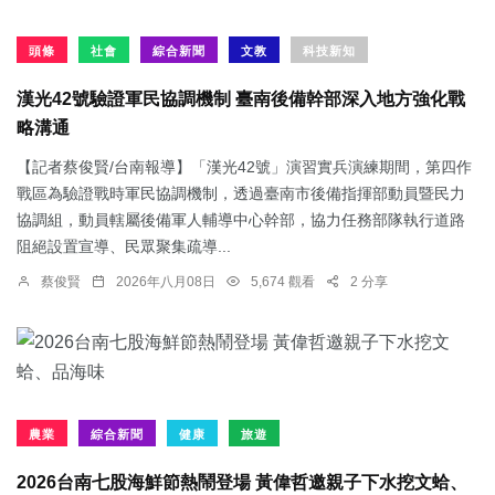
頭條
社會
綜合新聞
文教
科技新知
漢光42號驗證軍民協調機制 臺南後備幹部深入地方強化戰
略溝通
【記者蔡俊賢/台南報導】「漢光42號」演習實兵演練期間，第四作
戰區為驗證戰時軍民協調機制，透過臺南市後備指揮部動員暨民力
協調組，動員轄屬後備軍人輔導中心幹部，協力任務部隊執行道路
阻絕設置宣導、民眾聚集疏導...
蔡俊賢
2026年八月08日
5,674 觀看
2 分享
農業
綜合新聞
健康
旅遊
2026台南七股海鮮節熱鬧登場 黃偉哲邀親子下水挖文蛤、