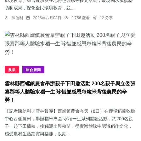
環境教育、舞台展演及在地特色體驗等多元活動，展現濁水溪揚塵
防制成果，深化全民環境教育，並...
陳信利
2026年八月08日
9,756 觀看
12 分享
農業
綜合新聞
雲林縣西螺鎮農會舉辦親子下田趣活動 200名親子與立委張
嘉郡等人體驗水稻一生 珍惜並感恩每粒米背後農民的辛
勞！
【記者陳信利／雲林報導】西螺鎮農會今天（8日）在鹿場稻榖乾燥
中心西側農田，舉辦稻米專區-水稻一生系列體驗活動，約200名親
子一起下田插秧，接觸泥土與秧苗，從實際體驗中認識稻作文化，
感受農村生活踏實與樂趣，以期...