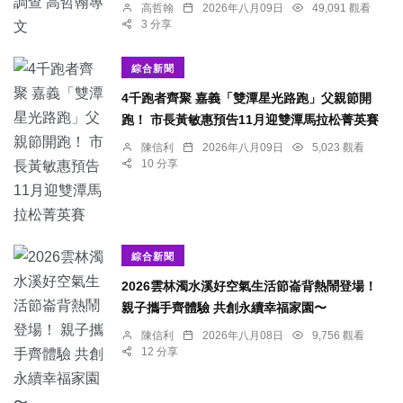
高哲翰
2026年八月09日
49,091 觀看
3 分享
綜合新聞
4千跑者齊聚 嘉義「雙潭星光路跑」父親節開
跑！ 市長黃敏惠預告11月迎雙潭馬拉松菁英賽
陳信利
2026年八月09日
5,023 觀看
10 分享
綜合新聞
2026雲林濁水溪好空氣生活節崙背熱鬧登場！
親子攜手齊體驗 共創永續幸福家園〜
陳信利
2026年八月08日
9,756 觀看
12 分享