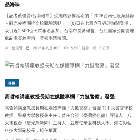
品海味
【記者蔡俊賢/台南報導】受颱風影響延期的「2026台南七股海鮮節
－觀光赤嘴園挖文蛤體驗活動」，(8)日在七股六孔碼頭熱鬧登場，
吸引近1,500位民眾報名參加。台南市長黃偉哲、台江國家公園管理
處副處長賴宥甫、雲嘉南濱海國...
蔡俊賢
2026年八月08日
5,993 觀看
2 分享
專欄
高哲翰講座教授長期在媒體專欄「力挺警察」發聲
高哲翰講座教授長期在媒體專欄「力挺警察」發聲 前中央警官學校
教授、警察大學教授兼主任，曾任台視《臺灣變色龍》評論人、八
大電視台《暗光鳥新聞》主持人，並歷任華夏科技大學、崇右影藝
科技大學副校長，現任華夏...