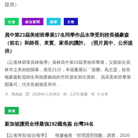
社會
綜合新聞
健康
文教
員中第23屆美術班畢展17名同學作品水準受到校長楊豪森
（前右）和師長、來賓、家長的讚許。（照片員中、公所提
供）
（記者林碧珠員林報導）員林高中第23屆美術班畢展，父親節在員
林市立美術館開幕，展至21日，本屆畫展以「面團」為主題，校長
楊豪森歡迎師生和熱愛藝術的市民朋友前往賞析。 員高美術班畢展
開幕式，代市長賴致富和市...
周為政
2026年八月09日
2,570 觀看
6 分享
旅遊
新加坡護照全球最強192國免簽 台灣34名
【記者簡安/綜合報導】 根據倫敦「恒理護照指數」調查，2026