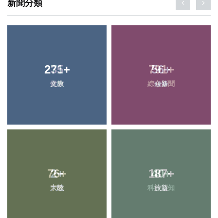
新聞分類
271
235
+
+
791
56
+
+
文教
健康
綜合新聞
頭條
76
2
+
+
187
40
+
+
大陸
宗教
科技新知
旅遊