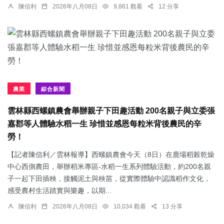
陳信利
2026年八月08日
9,861 觀看
12 分享
農業
綜合新聞
雲林縣西螺鎮農會舉辦親子下田趣活動 200名親子與立委張
嘉郡等人體驗水稻一生 珍惜並感恩每粒米背後農民的辛
勞！
【記者陳信利／雲林報導】西螺鎮農會今天（8日）在鹿場稻榖乾燥
中心西側農田，舉辦稻米專區-水稻一生系列體驗活動，約200名親
子一起下田插秧，接觸泥土與秧苗，從實際體驗中認識稻作文化，
感受農村生活踏實與樂趣，以期...
陳信利
2026年八月08日
10,034 觀看
13 分享