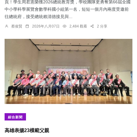
頁！學生周君憲榮獲2026總統教育獎，學校團隊更勇奪第66屆全國
中小學科學展覽會數學科國小組第一名，短短一個月內兩度受邀前
往總統府，接受總統賴清德接見與...
蔡俊賢
2026年八月07日
2,484 觀看
2 分享
綜合新聞
​高雄表揚23模範父親