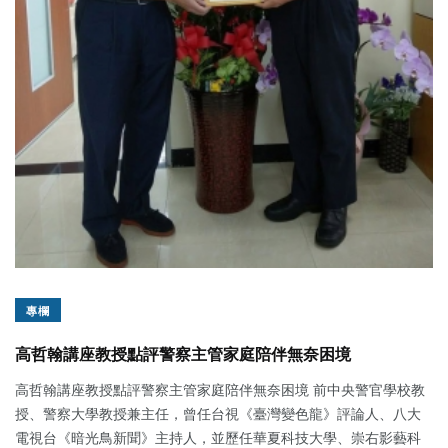
專欄
高哲翰講座教授點評警察主管家庭陪伴無奈困境
高哲翰講座教授點評警察主管家庭陪伴無奈困境 前中央警官學校教
授、警察大學教授兼主任，曾任台視《臺灣變色龍》評論人、八大
電視台《暗光鳥新聞》主持人，並歷任華夏科技大學、崇右影藝科