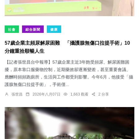
社會
綜合新聞
健康
57歲企業主頻尿解尿困難 「攝護腺無傷口拉提手術」10
分鐘重拾順暢人生
【記者張世昌台中報導】57歲企業主近3年飽受頻尿、解尿困難困
擾，原本靠口服藥物控制，近期藥效卻逐漸變差，甚至重要會議、
應酬時頻頻跑廁所，生活與工作都受到影響。今年6月，他接受「攝
護腺無傷口拉提手術」，手術僅...
張世昌
2026年八月07日
1,663 觀看
2 分享