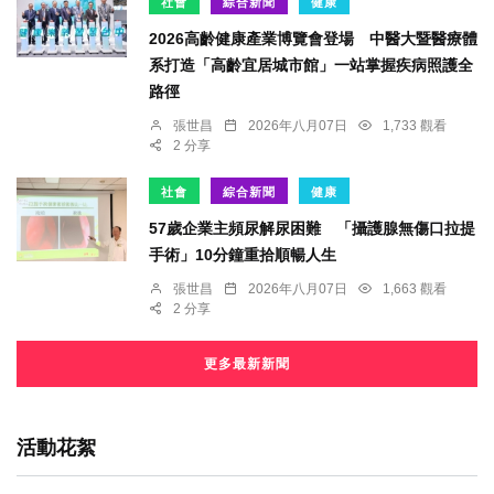
社會
綜合新聞
健康
2026高齡健康產業博覽會登場 中醫大暨醫療體
系打造「高齡宜居城市館」一站掌握疾病照護全
路徑
張世昌
2026年八月07日
1,733 觀看
2 分享
社會
綜合新聞
健康
57歲企業主頻尿解尿困難 「攝護腺無傷口拉提
手術」10分鐘重拾順暢人生
張世昌
2026年八月07日
1,663 觀看
2 分享
更多最新新聞
活動花絮