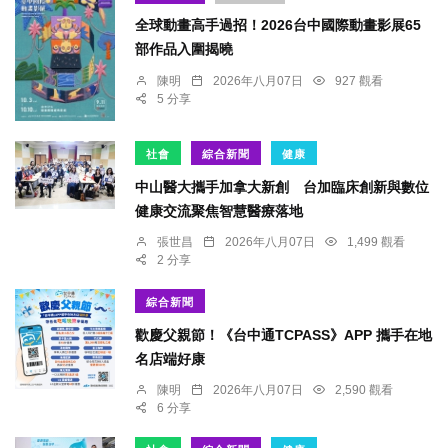
全球動畫高手過招！2026台中國際動畫影展65
部作品入圍揭曉
陳明
2026年八月07日
927 觀看
5 分享
社會
綜合新聞
健康
中山醫大攜手加拿大新創 台加臨床創新與數位
健康交流聚焦智慧醫療落地
張世昌
2026年八月07日
1,499 觀看
2 分享
綜合新聞
歡慶父親節！《台中通TCPASS》APP 攜手在地
名店端好康
陳明
2026年八月07日
2,590 觀看
6 分享