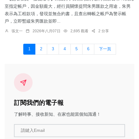
至指定帳戶，因金額龐大，經行員關懷提問朱男匯款之用途，朱男
表示為工程款項，發現並無合約書，且查出轉帳之帳戶為警示帳
戶，立即暫緩朱男匯款並即...
張文一
2026年八月07日
2,695 觀看
2 分享
1
2
3
4
5
6
下一頁
訂閱我們的電子報
了解時事、接收新知、在家也能當個知識通！
請鍵入Email