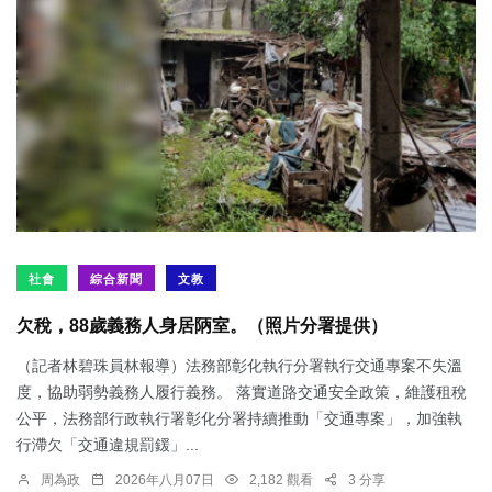
社會
綜合新聞
文教
欠稅，88歲義務人身居陃室。（照片分署提供）
（記者林碧珠員林報導）法務部彰化執行分署執行交通專案不失溫
度，協助弱勢義務人履行義務。 落實道路交通安全政策，維護租稅
公平，法務部行政執行署彰化分署持續推動「交通專案」，加強執
行滯欠「交通違規罰鍰」...
周為政
2026年八月07日
2,182 觀看
3 分享