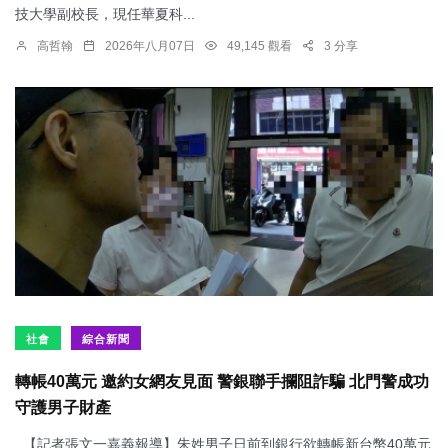
技大學副校長，現任華夏科...
高哲翰
2026年八月07日
49,145 觀看
3 分享
社會
綜合新聞
轉帳40萬元 邀約女網友見面 警銀聯手攔阻詐騙 北門警成功
守護男子財產
【記者張文一嘉義報導】朱姓男子日前到銀行欲轉帳新台幣40萬元