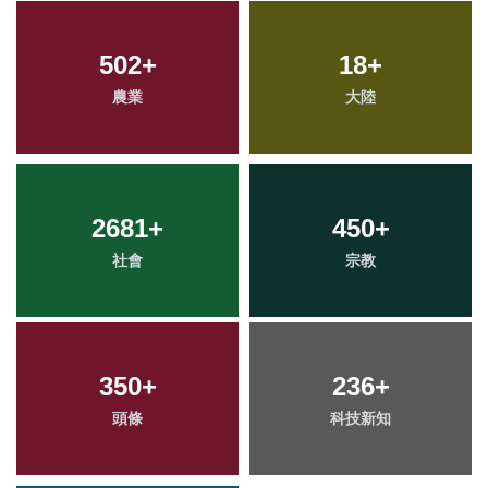
502
+
18
+
農業
大陸
2681
+
450
+
社會
宗教
350
+
236
+
頭條
科技新知