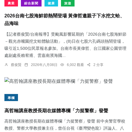
農業
綜合新聞
健康
旅遊
2026台南七股海鮮節熱鬧登場 黃偉哲邀親子下水挖文蛤、
品海味
【記者蔡俊賢/台南報導】受颱風影響延期的「2026台南七股海鮮節
－觀光赤嘴園挖文蛤體驗活動」，(8)日在七股六孔碼頭熱鬧登場，
吸引近1,500位民眾報名參加。台南市長黃偉哲、台江國家公園管理
處副處長賴宥甫、雲嘉南濱海國...
蔡俊賢
2026年八月08日
6,002 觀看
2 分享
專欄
高哲翰講座教授長期在媒體專欄「力挺警察」發聲
高哲翰講座教授長期在媒體專欄「力挺警察」發聲 前中央警官學校
教授、警察大學教授兼主任，曾任台視《臺灣變色龍》評論人、八