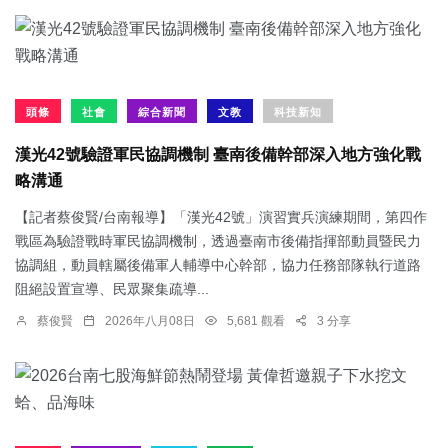
頭條
社會
綜合新聞
文教
科技新知
漢光42號驗證軍民協調機制 臺南後備幹部深入地方強化戰
略溝通
【記者蔡俊賢/台南報導】「漢光42號」演習實兵演練期間，第四作
戰區為驗證戰時軍民協調機制，透過臺南市後備指揮部動員暨民力
協調組，動員轄屬後備軍人輔導中心幹部，協力任務部隊執行道路
阻絕設置宣導、民眾聚集疏導...
蔡俊賢
2026年八月08日
5,681 觀看
3 分享