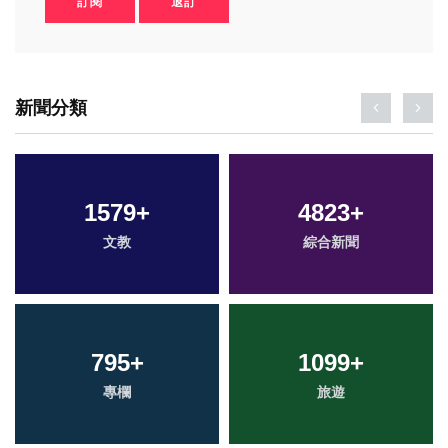
訂閱
退訂
新聞分類
1579
+
4823
+
文教
綜合新聞
795
+
1099
+
專欄
旅遊