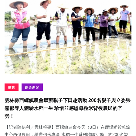
農業
綜合新聞
雲林縣西螺鎮農會舉辦親子下田趣活動 200名親子與立委張
嘉郡等人體驗水稻一生 珍惜並感恩每粒米背後農民的辛
勞！
【記者陳信利／雲林報導】西螺鎮農會今天（8日）在鹿場稻榖乾燥
中心西側農田，舉辦稻米專區-水稻一生系列體驗活動，約200名親