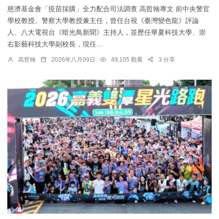
慈濟基金會「疫苗採購」全力配合司法調查 高哲翰專文 前中央警官
學校教授、警察大學教授兼主任，曾任台視《臺灣變色龍》評論
人、八大電視台《暗光鳥新聞》主持人，並歷任華夏科技大學、崇
右影藝科技大學副校長，現任...
高哲翰
2026年八月09日
49,105 觀看
3 分享