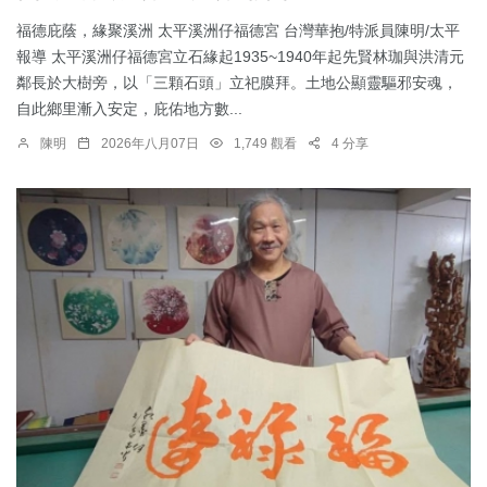
福德庇蔭，緣聚溪洲 太平溪洲仔福德宮 台灣華抱/特派員陳明/太平
報導 太平溪洲仔福德宮立石緣起1935~1940年起先賢林珈與洪清元
鄰長於大樹旁，以「三顆石頭」立祀膜拜。土地公顯靈驅邪安魂，
自此鄉里漸入安定，庇佑地方數...
陳明
2026年八月07日
1,749 觀看
4 分享