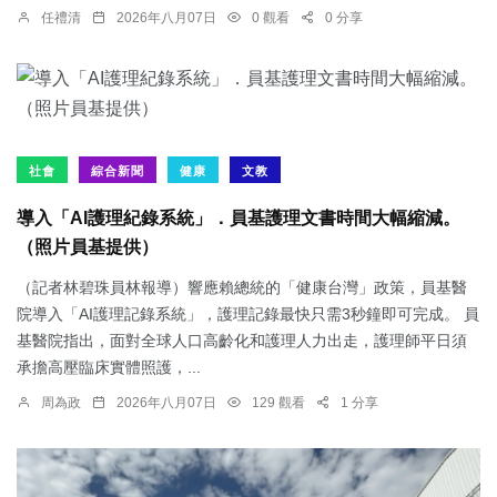
任禮清
2026年八月07日
0 觀看
0 分享
社會
綜合新聞
健康
文教
導入「AI護理紀錄系統」．員基護理文書時間大幅縮減。
（照片員基提供）
（記者林碧珠員林報導）響應賴總統的「健康台灣」政策，員基醫
院導入「AI護理記錄系統」，護理記錄最快只需3秒鐘即可完成。 員
基醫院指出，面對全球人口高齡化和護理人力出走，護理師平日須
承擔高壓臨床實體照護，...
周為政
2026年八月07日
129 觀看
1 分享