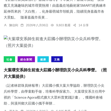
癒又充滿趣味的城市尋寶熱潮！由嘉義在地藝術家SMART經典繪本
延伸而來的「大白熊」，化身最萌城市領航員，陸續現身嘉義市各
大景點。 隨著嘉義市長黃...
陳信利
2026年八月06日
9,603 觀看
14 分享
社會
綜合新聞
健康
文教
大葉環安系師生前進大莊國小辦理防災小尖兵科學營。（照
片大葉提供）
（記者林碧珠員林報導）大莊國小獲大葉大學協助，辦理防災小尖
兵科學營，由學童動手做，培養科學探索力。 大葉環安系主任周中
祺的「Science Agora模式擴大大眾科普實踐計畫」，獲國科會補
助，與溪州鄉大莊國小攜手舉辦...