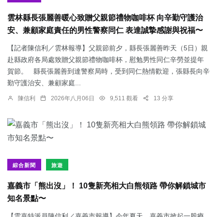
雲林縣長張麗善暖心致贈父親節禮物咖啡杯 向辛勤守護治
安、兼顧家庭責任的男性警察同仁 表達誠摯感謝與祝福〜
【記者陳信利／雲林報導】父親節前夕，縣長張麗善昨天（5日）親
赴縣政府各局處致贈父親節禮物咖啡杯，慰勉男性同仁辛勞並提年
賀節。 縣長張麗善到達警察局時，受到同仁熱情歡迎，張縣長向辛
勤守護治安、兼顧家庭...
陳信利
2026年八月06日
9,511 觀看
13 分享
綜合新聞
旅遊
嘉義市「熊出沒」！ 10隻新亮相大白熊領路 帶你解鎖城市
知名景點〜
【雲嘉特派員陳信利／嘉義市報導】今年夏天，嘉義市掀起一股療