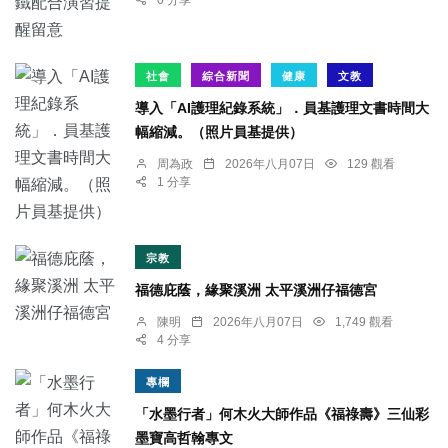
社會
綜合新聞
健康
文教
導入「AI護理紀錄系統」．員基護理文書時間大
幅縮減。（照片員基提供）
周為政
2026年八月07日
129 觀看
1 分享
宗教
福德庇蔭，緣聚溪洲 太平溪洲仔福德宮
陳明
2026年八月07日
1,749 觀看
4 分享
專欄
「水墨行者」何木火大師作品《福祿壽》三仙彩
墨寶高哲翰專文