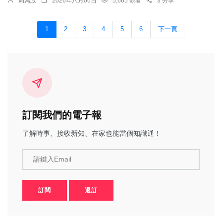
周為政
2026年八月06日
5,665 觀看
3 分享
1
2
3
4
5
6
下一頁
訂閱我們的電子報
了解時事、接收新知、在家也能當個知識通！
請鍵入Email
訂閱
退訂