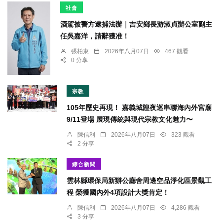
社會
酒駕被警方逮捕法辦｜吉安鄉長游淑貞辦公室副主
任吳嘉洋，請辭獲准！
張柏東
2026年八月07日
467 觀看
0 分享
宗教
105年歷史再現！ 嘉義城隍夜巡串聯海內外宮廟
9/11登場 展現傳統與現代宗教文化魅力〜
陳信利
2026年八月07日
323 觀看
2 分享
綜合新聞
雲林縣環保局新辦公廳舍周邊空品淨化區景觀工
程 榮獲國內外4項設計大獎肯定！
陳信利
2026年八月07日
4,286 觀看
3 分享