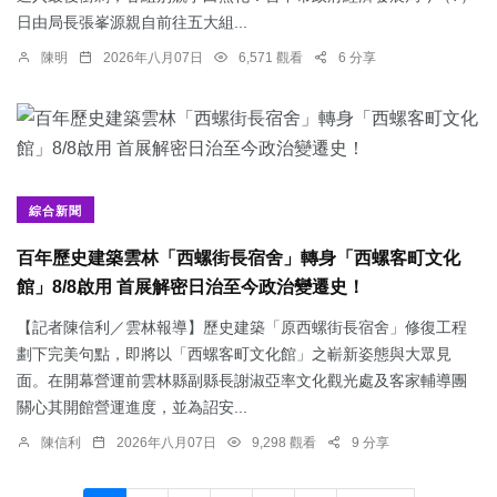
日由局長張峯源親自前往五大組...
陳明
2026年八月07日
6,571 觀看
6 分享
綜合新聞
百年歷史建築雲林「西螺街長宿舍」轉身「西螺客町文化
館」8/8啟用 首展解密日治至今政治變遷史！
【記者陳信利／雲林報導】歷史建築「原西螺街長宿舍」修復工程
劃下完美句點，即將以「西螺客町文化館」之嶄新姿態與大眾見
面。在開幕營運前雲林縣副縣長謝淑亞率文化觀光處及客家輔導團
關心其開館營運進度，並為詔安...
陳信利
2026年八月07日
9,298 觀看
9 分享