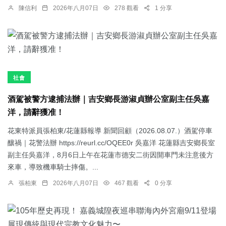
陳信利
2026年八月07日
278 觀看
1 分享
社會
酒駕被警方逮捕法辦｜吉安鄉長游淑貞辦公室副主任吳嘉
洋，請辭獲准！
花東特派員張柏東/花蓮縣報導 新聞回顧（2026.08.07.）酒駕停車
釀禍｜花警法辦 https://reurl.cc/OQEE0r 吳嘉洋 花蓮縣吉安鄉長室
副主任吳嘉洋，8月6日上午在花蓮市德安二街因開車門未注意後方
來車，導致機車騎士摔傷。...
張柏東
2026年八月07日
467 觀看
0 分享