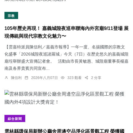
宗教
105年歷史再現！ 嘉義城隍夜巡串聯海內外宮廟9/11登場 展
現傳統與現代宗教文化魅力〜
【雲嘉特派員陳信利／嘉義市報導】一年一度、名揚國際的宗教文
化盛事「2026城隍夜巡諸羅城」今天（7日）在歷史悠久的嘉義城隍
廟埕舉辦盛大宣傳記者會。 活動由市長黃敏惠、城隍廟董事長楊嘉
南及各界貴賓共同宣布...
陳信利
2026年八月07日
323 觀看
2 分享
綜合新聞
雲林縣環保局新辦公廳舍周邊空品淨化區景觀工程 榮獲國