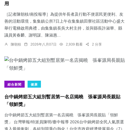
用
［記者陳朝枝/南投報導］為提供年長者及行動不便居民更便利、友
善的活動環境，集集鎮公所7日上午在集集鎮田寮社區活動中心盛大
舉行電梯啟用典禮，由集集鎮長吳大村主持，並與縣長許淑華、縣
議員黃春麟、謝明謀、陳淑惠...
陳朝枝
2026年八月07日
2,939 觀看
2 分享
綜合新聞
健康
台中鍋烤節五大組別暫居第一名店揭曉 張峯源局長親貼
「領鮮獎」
台中鍋烤節五大組別暫居第一名店揭曉 張峯源局長親貼「領鮮
獎」 台灣華報/特派員陳明/臺中報導 2026台中鍋烤節全民人氣票選
進入最後衝刺，各組別競爭白熱化！台中市政府經濟發展局今（7）