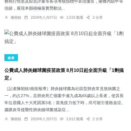
務執行情形及綜合評量等各項考核指標中表現優良，榮獲丙組甲等
佳績，展現本縣積極落實勞動法...
陳朝枝
2026年八月07日
2,533 觀看
2 分享
健康
公費成人肺炎鏈球菌疫苗政策 8月10日起全面升級「1劑搞
定」
［記者陳朝枝/南投報導］肺炎鏈球菌為社區型肺炎常見致病菌之
一，約占27%，且肺炎死亡個案中逾九成為65歲以上長者，使其長
年位居國人十大死因第3名；當免疫力低下時，尚可能引發敗血症、
腦膜炎等侵襲性肺炎鏈球菌感染症...
陳朝枝
2026年八月07日
2,612 觀看
2 分享