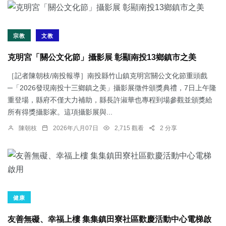
宗教
文教
克明宮「關公文化節」攝影展 彰顯南投13鄉鎮市之美
［記者陳朝枝/南投報導］南投縣竹山鎮克明宮關公文化節重頭戲
─「2026發現南投十三鄉鎮之美」攝影展徵件頒獎典禮，7日上午隆
重登場，縣府不僅大力補助，縣長許淑華也專程到場參觀並頒獎給
所有得獎攝影家。這項攝影展與...
陳朝枝
2026年八月07日
2,715 觀看
2 分享
健康
友善無礙、幸福上樓 集集鎮田寮社區歡慶活動中心電梯啟