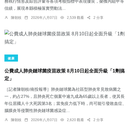
務執行情形及綜合評量等各項考核指標中表現優良，榮獲丙組甲等
佳績，展現本縣積極落實勞動法...
陳朝枝
2026年八月07日
2,539 觀看
2 分享
健康
公費成人肺炎鏈球菌疫苗政策 8月10日起全面升級「1劑搞
定」
［記者陳朝枝/南投報導］肺炎鏈球菌為社區型肺炎常見致病菌之
一，約占27%，且肺炎死亡個案中逾九成為65歲以上長者，使其長
年位居國人十大死因第3名；當免疫力低下時，尚可能引發敗血症、
腦膜炎等侵襲性肺炎鏈球菌感染症...
陳朝枝
2026年八月07日
2,620 觀看
2 分享