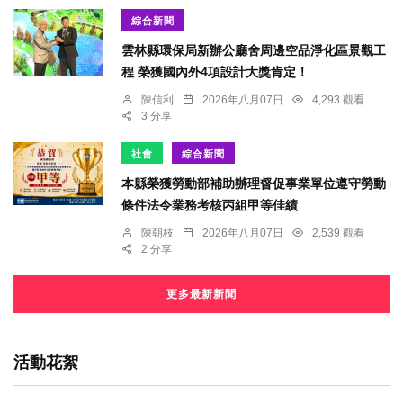
綜合新聞
雲林縣環保局新辦公廳舍周邊空品淨化區景觀工
程 榮獲國內外4項設計大獎肯定！
陳信利
2026年八月07日
4,293 觀看
3 分享
社會
綜合新聞
本縣榮獲勞動部補助辦理督促事業單位遵守勞動
條件法令業務考核丙組甲等佳績
陳朝枝
2026年八月07日
2,539 觀看
2 分享
更多最新新聞
活動花絮