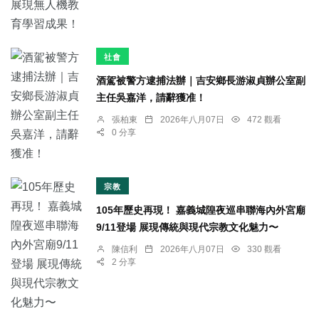
社會
酒駕被警方逮捕法辦｜吉安鄉長游淑貞辦公室副
主任吳嘉洋，請辭獲准！
張柏東
2026年八月07日
472 觀看
0 分享
宗教
105年歷史再現！ 嘉義城隍夜巡串聯海內外宮廟
9/11登場 展現傳統與現代宗教文化魅力〜
陳信利
2026年八月07日
330 觀看
2 分享