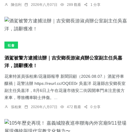
陳信利
2026年八月07日
289 觀看
1 分享
社會
酒駕被警方逮捕法辦｜吉安鄉長游淑貞辦公室副主任吳嘉
洋，請辭獲准！
花東特派員張柏東/花蓮縣報導 新聞回顧（2026.08.07.）酒駕停車
釀禍｜花警法辦 https://reurl.cc/OQEE0r 吳嘉洋 花蓮縣吉安鄉長室
副主任吳嘉洋，8月6日上午在花蓮市德安二街因開車門未注意後方
來車，導致機車騎士摔傷。...
張柏東
2026年八月07日
472 觀看
0 分享