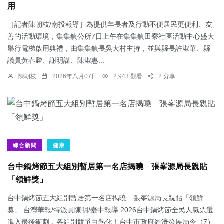
用
［記者陳朝枝/南投報導］為提供年長者及行動不便居民更便利、友
善的活動環境，集集鎮公所7日上午在集集鎮田寮社區活動中心盛大
舉行電梯啟用典禮，由集集鎮長吳大村主持，並與縣長許淑華、縣
議員黃春麟、謝明謀、陳淑惠...
陳朝枝
2026年八月07日
2,943 觀看
2 分享
綜合新聞
健康
台中鍋烤節五大組別暫居第一名店揭曉 張峯源局長親貼
「領鮮獎」
台中鍋烤節五大組別暫居第一名店揭曉 張峯源局長親貼「領鮮
獎」 台灣華報/特派員陳明/臺中報導 2026台中鍋烤節全民人氣票選
進入最後衝刺，各組別競爭白熱化！台中市政府經濟發展局今（7）