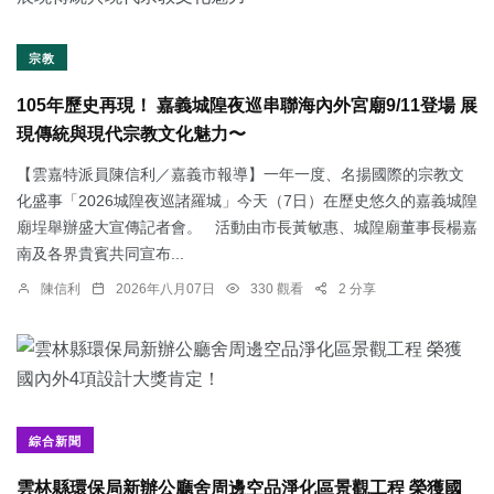
宗教
105年歷史再現！ 嘉義城隍夜巡串聯海內外宮廟9/11登場 展
現傳統與現代宗教文化魅力〜
【雲嘉特派員陳信利／嘉義市報導】一年一度、名揚國際的宗教文
化盛事「2026城隍夜巡諸羅城」今天（7日）在歷史悠久的嘉義城隍
廟埕舉辦盛大宣傳記者會。 活動由市長黃敏惠、城隍廟董事長楊嘉
南及各界貴賓共同宣布...
陳信利
2026年八月07日
330 觀看
2 分享
綜合新聞
雲林縣環保局新辦公廳舍周邊空品淨化區景觀工程 榮獲國