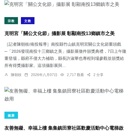
宗教
文教
克明宮「關公文化節」攝影展 彰顯南投13鄉鎮市之美
［記者陳朝枝/南投報導］南投縣竹山鎮克明宮關公文化節重頭戲
─「2026發現南投十三鄉鎮之美」攝影展徵件頒獎典禮，7日上午隆
重登場，縣府不僅大力補助，縣長許淑華也專程到場參觀並頒獎給
所有得獎攝影家。這項攝影展與...
陳朝枝
2026年八月07日
2,717 觀看
2 分享
健康
友善無礙、幸福上樓 集集鎮田寮社區歡慶活動中心電梯啟