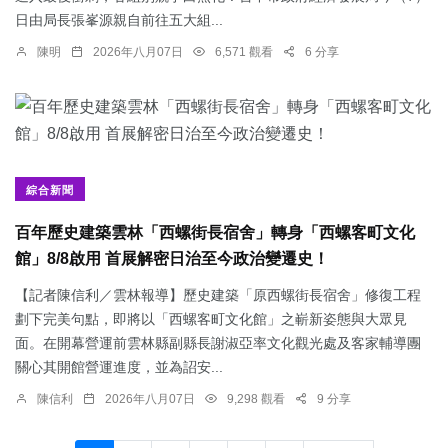
日由局長張峯源親自前往五大組...
陳明
2026年八月07日
6,571 觀看
6 分享
綜合新聞
百年歷史建築雲林「西螺街長宿舍」轉身「西螺客町文化
館」8/8啟用 首展解密日治至今政治變遷史！
【記者陳信利／雲林報導】歷史建築「原西螺街長宿舍」修復工程
劃下完美句點，即將以「西螺客町文化館」之嶄新姿態與大眾見
面。在開幕營運前雲林縣副縣長謝淑亞率文化觀光處及客家輔導團
關心其開館營運進度，並為詔安...
陳信利
2026年八月07日
9,298 觀看
9 分享