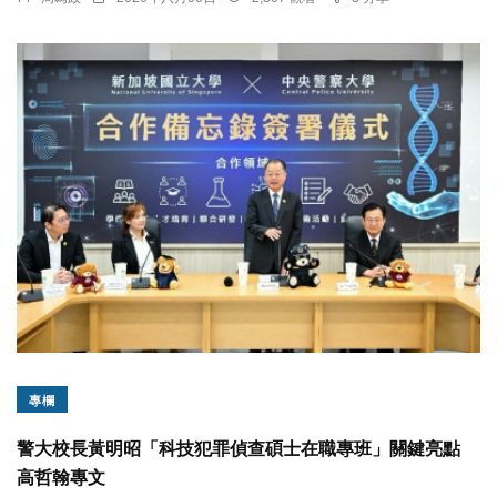
專欄
警大校長黃明昭「科技犯罪偵查碩士在職專班」關鍵亮點
高哲翰專文