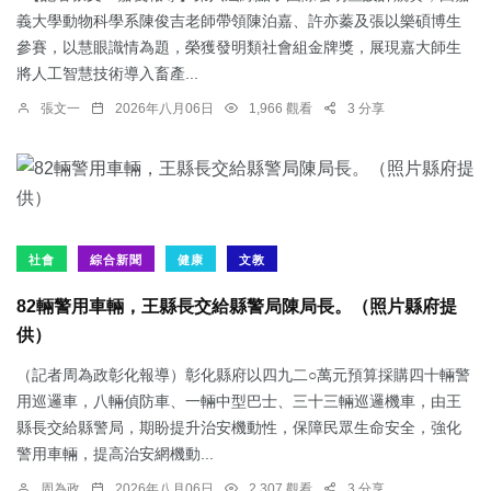
義大學動物科學系陳俊吉老師帶領陳泊嘉、許亦蓁及張以樂碩博生
參賽，以慧眼識情為題，榮獲發明類社會組金牌獎，展現嘉大師生
將人工智慧技術導入畜產...
張文一
2026年八月06日
1,966 觀看
3 分享
社會
綜合新聞
健康
文教
82輛警用車輛，王縣長交給縣警局陳局長。（照片縣府提
供）
（記者周為政彰化報導）彰化縣府以四九二○萬元預算採購四十輛警
用巡邏車，八輛偵防車、一輛中型巴士、三十三輛巡邏機車，由王
縣長交給縣警局，期盼提升治安機動性，保障民眾生命安全，強化
警用車輛，提高治安網機動...
周為政
2026年八月06日
2,307 觀看
3 分享