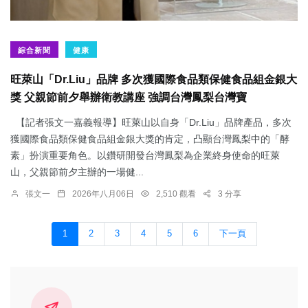
綜合新聞
健康
旺萊山「Dr.Liu」品牌 多次獲國際食品類保健食品組金銀大
獎 父親節前夕舉辦衛教講座 強調台灣鳳梨台灣寶
【記者張文一嘉義報導】旺萊山以自身「Dr.Liu」品牌產品，多次
獲國際食品類保健食品組金銀大獎的肯定，凸顯台灣鳳梨中的「酵
素」扮演重要角色。以鑽研開發台灣鳳梨為企業終身使命的旺萊
山，父親節前夕主辦的一場健...
張文一
2026年八月06日
2,510 觀看
3 分享
1
2
3
4
5
6
下一頁