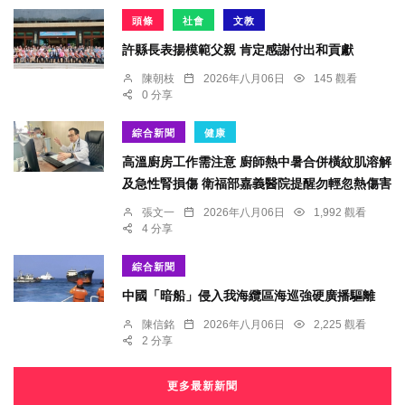
頭條
社會
文教
許縣長表揚模範父親 肯定感謝付出和貢獻
陳朝枝
2026年八月06日
145 觀看
0 分享
綜合新聞
健康
高溫廚房工作需注意 廚師熱中暑合併橫紋肌溶解
及急性腎損傷 衛福部嘉義醫院提醒勿輕忽熱傷害
張文一
2026年八月06日
1,992 觀看
4 分享
綜合新聞
中國「暗船」侵入我海纜區海巡強硬廣播驅離
陳信銘
2026年八月06日
2,225 觀看
2 分享
更多最新新聞