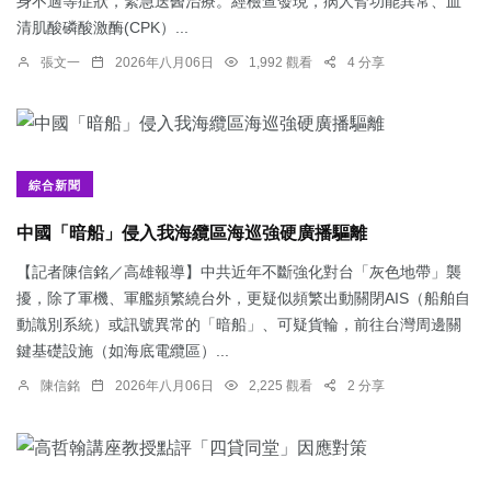
身不適等症狀，緊急送醫治療。經檢查發現，病人腎功能異常、血
清肌酸磷酸激酶(CPK）...
張文一
2026年八月06日
1,992 觀看
4 分享
綜合新聞
中國「暗船」侵入我海纜區海巡強硬廣播驅離
【記者陳信銘／高雄報導】中共近年不斷強化對台「灰色地帶」襲
擾，除了軍機、軍艦頻繁繞台外，更疑似頻繁出動關閉AIS（船舶自
動識別系統）或訊號異常的「暗船」、可疑貨輪，前往台灣周邊關
鍵基礎設施（如海底電纜區）...
陳信銘
2026年八月06日
2,225 觀看
2 分享