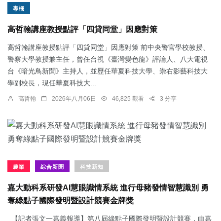
專欄
高哲翰講座教授點評「四貸同堂」因應對策
高哲翰講座教授點評「四貸同堂」因應對策 前中央警官學校教授、
警察大學教授兼主任，曾任台視《臺灣變色龍》評論人、八大電視
台《暗光鳥新聞》主持人，並歷任華夏科技大學、崇右影藝科技大
學副校長，現任華夏科技大...
高哲翰
2026年八月06日
46,825 觀看
3 分享
農業
綜合新聞
科技新知
嘉大動科系研發AI慧眼識情系統 進行母豬發情智慧識別 勇
奪綠點子國際發明暨設計競賽金牌獎
【記者張文一嘉義報導】第八屆綠點子國際發明暨設計競賽，由嘉