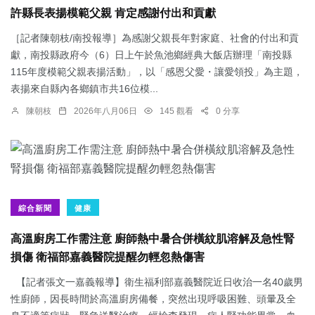
許縣長表揚模範父親 肯定感謝付出和貢獻
［記者陳朝枝/南投報導］為感謝父親長年對家庭、社會的付出和貢
獻，南投縣政府今（6）日上午於魚池鄉經典大飯店辦理「南投縣
115年度模範父親表揚活動」，以「感恩父愛・讓愛領投」為主題，
表揚來自縣內各鄉鎮市共16位模...
陳朝枝
2026年八月06日
145 觀看
0 分享
綜合新聞
健康
高溫廚房工作需注意 廚師熱中暑合併橫紋肌溶解及急性腎
損傷 衛福部嘉義醫院提醒勿輕忽熱傷害
【記者張文一嘉義報導】衛生福利部嘉義醫院近日收治一名40歲男
性廚師，因長時間於高溫廚房備餐，突然出現呼吸困難、頭暈及全