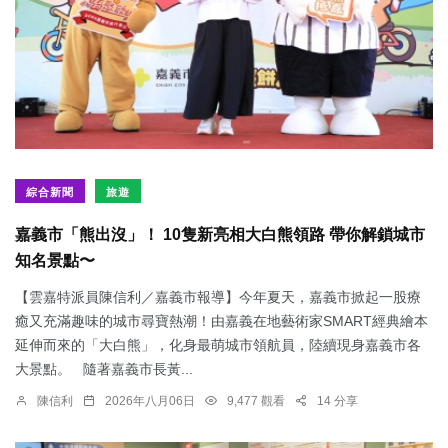
綜合新聞
旅遊
嘉義市「熊出沒」！ 10隻新亮相大白熊領路 帶你解鎖城市
知名景點〜
【雲嘉特派員陳信利／嘉義市報導】今年夏天，嘉義市掀起一股療
癒又充滿趣味的城市尋寶熱潮！由嘉義在地藝術家SMART經典繪本
延伸而來的「大白熊」，化身最萌城市領航員，陸續現身嘉義市各
大景點。 隨著嘉義市長黃...
陳信利
2026年八月06日
9,477 觀看
14 分享