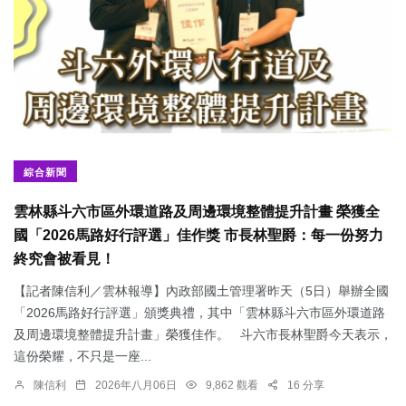
綜合新聞
雲林縣斗六市區外環道路及周邊環境整體提升計畫 榮獲全
國「2026馬路好行評選」佳作獎 市長林聖爵：每一份努力
終究會被看見！
【記者陳信利／雲林報導】內政部國土管理署昨天（5日）舉辦全國
「2026馬路好行評選」頒獎典禮，其中「雲林縣斗六市區外環道路
及周邊環境整體提升計畫」榮獲佳作。 斗六市長林聖爵今天表示，
這份榮耀，不只是一座...
陳信利
2026年八月06日
9,862 觀看
16 分享