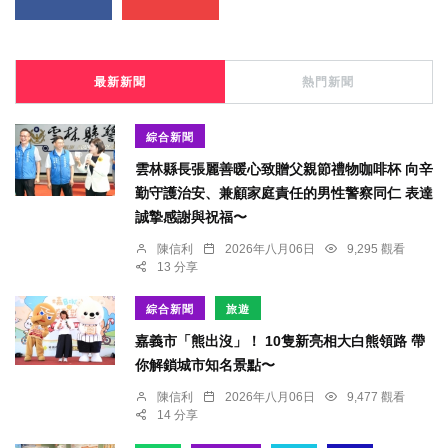
最新新聞
熱門新聞
綜合新聞
雲林縣長張麗善暖心致贈父親節禮物咖啡杯 向辛
勤守護治安、兼顧家庭責任的男性警察同仁 表達
誠摯感謝與祝福〜
陳信利
2026年八月06日
9,295 觀看
13 分享
綜合新聞
旅遊
嘉義市「熊出沒」！ 10隻新亮相大白熊領路 帶
你解鎖城市知名景點〜
陳信利
2026年八月06日
9,477 觀看
14 分享