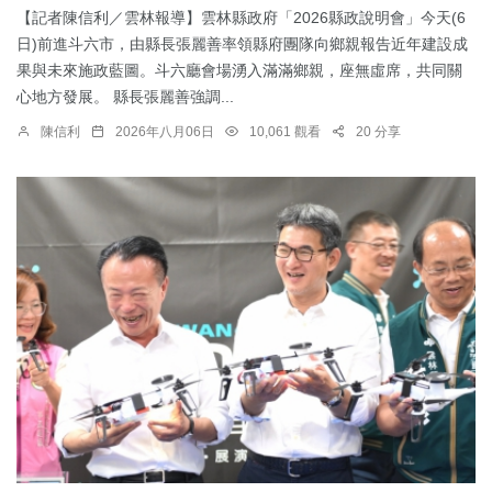
【記者陳信利／雲林報導】雲林縣政府「2026縣政說明會」今天(6
日)前進斗六市，由縣長張麗善率領縣府團隊向鄉親報告近年建設成
果與未來施政藍圖。斗六廳會場湧入滿滿鄉親，座無虛席，共同關
心地方發展。 縣長張麗善強調...
陳信利
2026年八月06日
10,061 觀看
20 分享