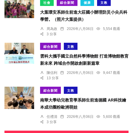
社會
綜合新聞
健康
文教
大葉環安系師生前進大莊國小辦理防災小尖兵科
學營。（照片大葉提供）
周為政
2026年八月06日
5,554 觀看
3 分享
綜合新聞
文教
雲科大攜手國立自然科學博物館 打造博物館教育
新未來 跨域合作開啟創新新篇章
陳信利
2026年八月06日
9,447 觀看
13 分享
綜合新聞
文教
南華大學幼兒教育學系師生前進德國 AR科技繪
本成功圈粉歐洲萌娃
任禮清
2026年八月06日
5,600 觀看
3 分享