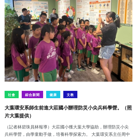
社會
綜合新聞
健康
文教
大葉環安系師生前進大莊國小辦理防災小尖兵科學營。（照
片大葉提供）
（記者林碧珠員林報導）大莊國小獲大葉大學協助，辦理防災小尖
兵科學營，由學童動手做，培養科學探索力。 大葉環安系主任周中