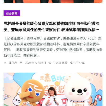
綜合新聞
雲林縣長張麗善暖心致贈父親節禮物咖啡杯 向辛勤守護治
安、兼顧家庭責任的男性警察同仁 表達誠摯感謝與祝福〜
【記者陳信利／雲林報導】父親節前夕，縣長張麗善昨天（5日）親
赴縣政府各局處致贈父親節禮物咖啡杯，慰勉男性同仁辛勞並提年
賀節。 縣長張麗善到達警察局時，受到同仁熱情歡迎，張縣長向辛
勤守護治安、兼顧家庭...
陳信利
2026年八月06日
9,295 觀看
13 分享