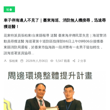
社會
車子停海邊人不見了｜臺東海巡、消防無人機搜尋，迅速尋
獲送醫！
花東特派員張柏東/台東縣報導 送醫 臺東海岸傳民眾失意｜海巡警消
動員尋獲送醫 海巡署第十巡防區指揮部8/6日上午09時06分接獲臺
東縣消防局通報，於臺東市臨海路一段岸際有一名男子疑似輕生，
請海巡署派員協尋...
張柏東
2026年八月06日
5,547 觀看
2 分享