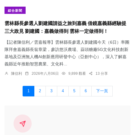
綜合新聞
雲林縣長參選人劉建國請益之旅到嘉義 借鏡嘉義縣經驗提
三大政見 劉建國：嘉義做得到 雲林一定做得到！
【記者陳信利／雲嘉報導】雲林縣長參選人劉建國今天（6日）率團
隊拜會嘉義縣長翁章梁，參訪悠沃農場、蒜頭糖廠5G文化科技創新
基地及亞洲無人機AI創新應用研發中心（亞創中心），深入了解嘉
義縣近年推動智慧農業、文化科...
陳信利
2026年八月06日
9,899 觀看
13 分享
1
2
3
4
5
6
下一頁