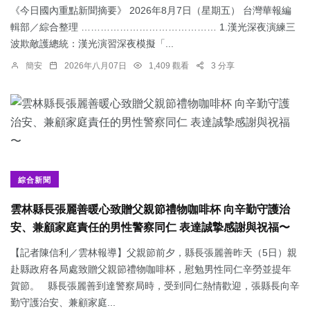
《今日國內重點新聞摘要》 2026年8月7日（星期五） 台灣華報編
輯部／綜合整理 …………………………………… 1.漢光深夜演練三
波欺敵護總統：​漢光演習深夜模擬「...
簡安
2026年八月07日
1,409 觀看
3 分享
綜合新聞
雲林縣長張麗善暖心致贈父親節禮物咖啡杯 向辛勤守護治
安、兼顧家庭責任的男性警察同仁 表達誠摯感謝與祝福〜
【記者陳信利／雲林報導】父親節前夕，縣長張麗善昨天（5日）親
赴縣政府各局處致贈父親節禮物咖啡杯，慰勉男性同仁辛勞並提年
賀節。 縣長張麗善到達警察局時，受到同仁熱情歡迎，張縣長向辛
勤守護治安、兼顧家庭...