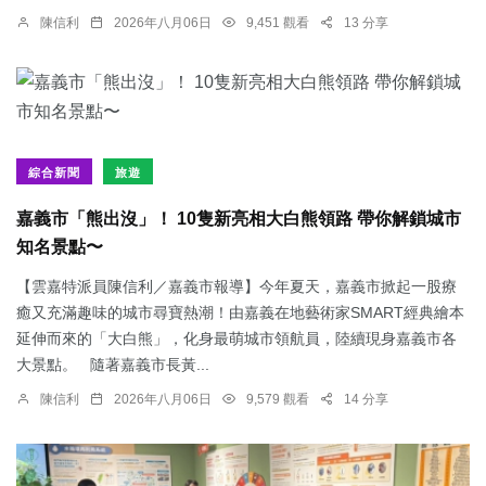
陳信利
2026年八月06日
9,451 觀看
13 分享
綜合新聞
旅遊
嘉義市「熊出沒」！ 10隻新亮相大白熊領路 帶你解鎖城市
知名景點〜
【雲嘉特派員陳信利／嘉義市報導】今年夏天，嘉義市掀起一股療
癒又充滿趣味的城市尋寶熱潮！由嘉義在地藝術家SMART經典繪本
延伸而來的「大白熊」，化身最萌城市領航員，陸續現身嘉義市各
大景點。 隨著嘉義市長黃...
陳信利
2026年八月06日
9,579 觀看
14 分享