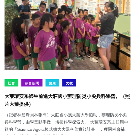
社會
綜合新聞
健康
文教
大葉環安系師生前進大莊國小辦理防災小尖兵科學營。（照
片大葉提供）
（記者林碧珠員林報導）大莊國小獲大葉大學協助，辦理防災小尖
兵科學營，由學童動手做，培養科學探索力。 大葉環安系主任周中
祺的「Science Agora模式擴大大眾科普實踐計畫」，獲國科會補