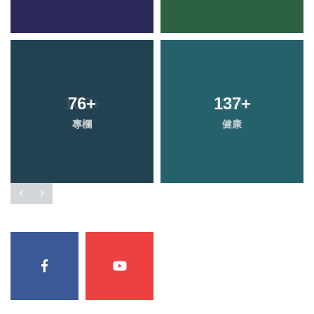
76
+
137
+
專欄
健康