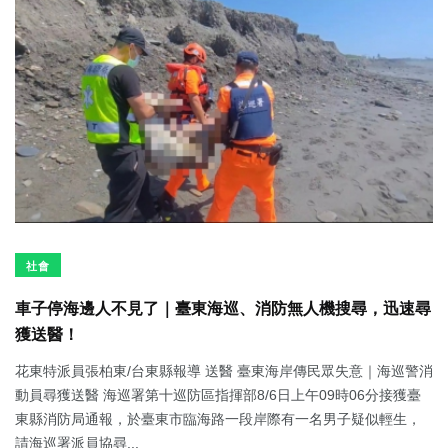
社會
車子停海邊人不見了｜臺東海巡、消防無人機搜尋，迅速尋
獲送醫！
花東特派員張柏東/台東縣報導 送醫 臺東海岸傳民眾失意｜海巡警消
動員尋獲送醫 海巡署第十巡防區指揮部8/6日上午09時06分接獲臺
東縣消防局通報，於臺東市臨海路一段岸際有一名男子疑似輕生，
請海巡署派員協尋...