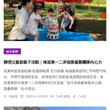
綜合新聞
辦理父親節親子活動｜海巡第一二岸巡隊凝聚團隊向心力
花東特派員張柏東/花蓮縣報導 生日快樂 為感謝海巡同仁平時堅守崗
位、辛勞守護海防安全，並增進同仁與家庭成員間的情感交流，海
巡署東部分署第一二岸巡隊8/6日在花蓮「知卡宣綠森林親水公園」
溫馨舉辦「知卡宣玩...
張柏東
2026年八月06日
5,445 觀看
2 分享