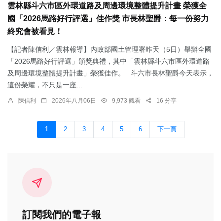
雲林縣斗六市區外環道路及周邊環境整體提升計畫 榮獲全
國「2026馬路好行評選」佳作獎 市長林聖爵：每一份努力
終究會被看見！
【記者陳信利／雲林報導】內政部國土管理署昨天（5日）舉辦全國
「2026馬路好行評選」頒獎典禮，其中「雲林縣斗六市區外環道路
及周邊環境整體提升計畫」榮獲佳作。 斗六市長林聖爵今天表示，
這份榮耀，不只是一座...
陳信利
2026年八月06日
9,973 觀看
16 分享
1
2
3
4
5
6
下一頁
訂閱我們的電子報