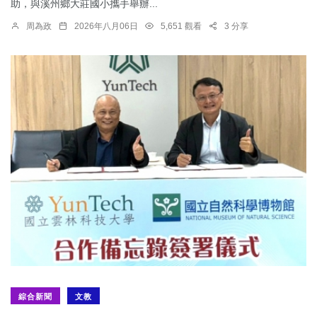
助，與溪州鄉大莊國小攜手舉辦...
周為政
2026年八月06日
5,651 觀看
3 分享
綜合新聞
文教