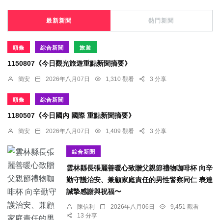
最新新聞
熱門新聞
頭條
綜合新聞
旅遊
1150807《今日觀光旅遊重點新聞摘要》
簡安
2026年八月07日
1,310 觀看
3 分享
頭條
綜合新聞
1180507《今日國內 國際 重點新聞摘要》
簡安
2026年八月07日
1,409 觀看
3 分享
綜合新聞
雲林縣長張麗善暖心致贈父親節禮物咖啡杯 向辛
勤守護治安、兼顧家庭責任的男性警察同仁 表達
誠摯感謝與祝福〜
陳信利
2026年八月06日
9,451 觀看
13 分享