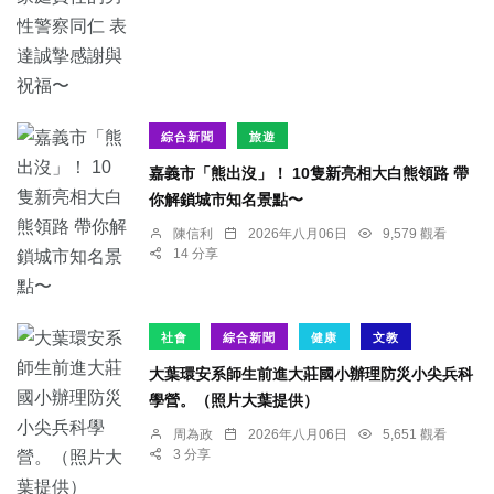
綜合新聞
旅遊
嘉義市「熊出沒」！ 10隻新亮相大白熊領路 帶
你解鎖城市知名景點〜
陳信利
2026年八月06日
9,579 觀看
14 分享
社會
綜合新聞
健康
文教
大葉環安系師生前進大莊國小辦理防災小尖兵科
學營。（照片大葉提供）
周為政
2026年八月06日
5,651 觀看
3 分享