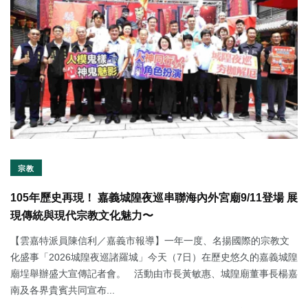
宗教
105年歷史再現！ 嘉義城隍夜巡串聯海內外宮廟9/11登場 展
現傳統與現代宗教文化魅力〜
【雲嘉特派員陳信利／嘉義市報導】一年一度、名揚國際的宗教文
化盛事「2026城隍夜巡諸羅城」今天（7日）在歷史悠久的嘉義城隍
廟埕舉辦盛大宣傳記者會。 活動由市長黃敏惠、城隍廟董事長楊嘉
南及各界貴賓共同宣布...