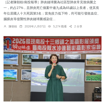
［記者陳朝枝/南投報導］肺炎鏈球菌為社區型肺炎常見致病菌之
一，約占27%，且肺炎死亡個案中逾九成為65歲以上長者，使其長
年位居國人十大死因第3名；當免疫力低下時，尚可能引發敗血症、
腦膜炎等侵襲性肺炎鏈球菌感染症...
陳朝枝
2026年八月07日
5,274 觀看
2 分享