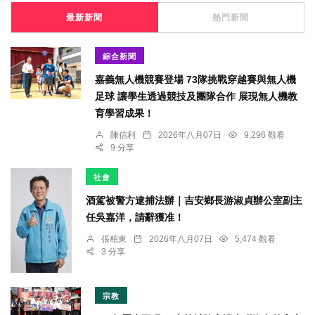
最新新聞
熱門新聞
綜合新聞
嘉義無人機競賽登場 73隊挑戰穿越賽與無人機
足球 讓學生透過競技及團隊合作 展現無人機教
育學習成果！
陳信利
2026年八月07日
9,296 觀看
9 分享
社會
酒駕被警方逮捕法辦｜吉安鄉長游淑貞辦公室副主
任吳嘉洋，請辭獲准！
張柏東
2026年八月07日
5,474 觀看
3 分享
宗教