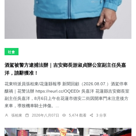
社會
酒駕被警方逮捕法辦｜吉安鄉長游淑貞辦公室副主任吳嘉
洋，請辭獲准！
花東特派員張柏東/花蓮縣報導 新聞回顧（2026.08.07.）酒駕停車
釀禍｜花警法辦 https://reurl.cc/OQEE0r 吳嘉洋 花蓮縣吉安鄉長室
副主任吳嘉洋，8月6日上午在花蓮市德安二街因開車門未注意後方
來車，導致機車騎士摔傷。...
張柏東
2026年八月07日
5,474 觀看
3 分享