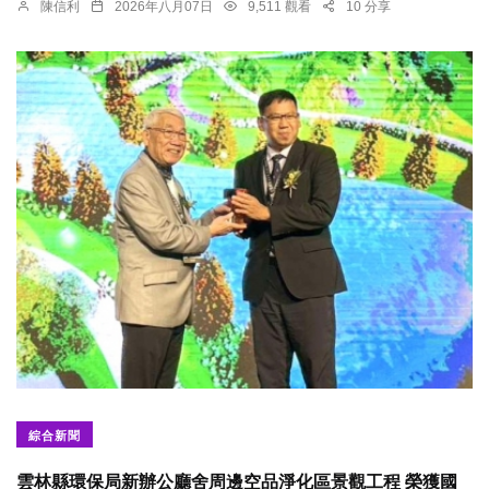
陳信利
2026年八月07日
9,511 觀看
10 分享
綜合新聞
雲林縣環保局新辦公廳舍周邊空品淨化區景觀工程 榮獲國