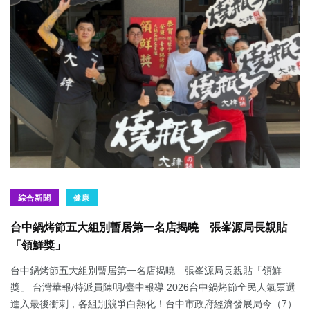
綜合新聞
健康
台中鍋烤節五大組別暫居第一名店揭曉 張峯源局長親貼
「領鮮獎」
台中鍋烤節五大組別暫居第一名店揭曉 張峯源局長親貼「領鮮
獎」 台灣華報/特派員陳明/臺中報導 2026台中鍋烤節全民人氣票選
進入最後衝刺，各組別競爭白熱化！台中市政府經濟發展局今（7）