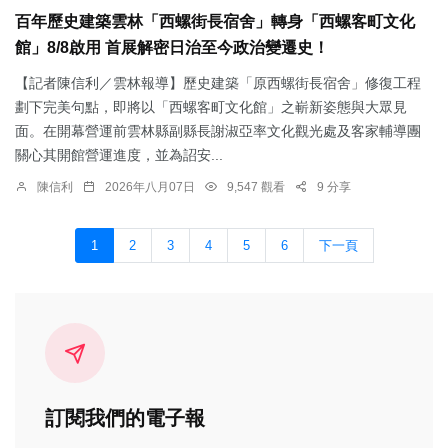
百年歷史建築雲林「西螺街長宿舍」轉身「西螺客町文化
館」8/8啟用 首展解密日治至今政治變遷史！
【記者陳信利／雲林報導】歷史建築「原西螺街長宿舍」修復工程
劃下完美句點，即將以「西螺客町文化館」之嶄新姿態與大眾見
面。在開幕營運前雲林縣副縣長謝淑亞率文化觀光處及客家輔導團
關心其開館營運進度，並為詔安...
陳信利
2026年八月07日
9,547 觀看
9 分享
1
2
3
4
5
6
下一頁
訂閱我們的電子報