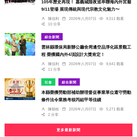
105年歷史再現！ 嘉義城隍夜巡串聯海內外宮廟
9/11登場 展現傳統與現代宗教文化魅力〜
陳信利
2026年八月07日
9,511 觀看
10 分享
綜合新聞
雲林縣環保局新辦公廳舍周邊空品淨化區景觀工
程 榮獲國內外4項設計大獎肯定！
陳信利
2026年八月07日
9,641 觀看
11 分享
社會
綜合新聞
本縣榮獲勞動部補助辦理督促事業單位遵守勞動
條件法令業務考核丙組甲等佳績
陳朝枝
2026年八月07日
5,271 觀看
2 分享
更多最新新聞