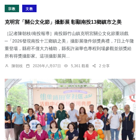
宗教
文教
克明宮「關公文化節」攝影展 彰顯南投13鄉鎮市之美
［記者陳朝枝/南投報導］南投縣竹山鎮克明宮關公文化節重頭戲
─「2026發現南投十三鄉鎮之美」攝影展徵件頒獎典禮，7日上午隆
重登場，縣府不僅大力補助，縣長許淑華也專程到場參觀並頒獎給
所有得獎攝影家。這項攝影展與...
陳朝枝
2026年八月07日
5,361 觀看
2 分享