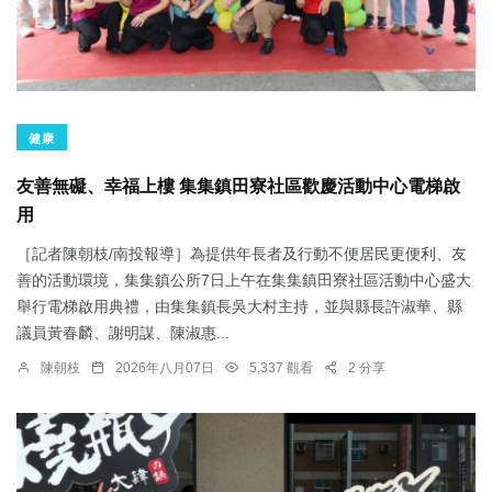
健康
友善無礙、幸福上樓 集集鎮田寮社區歡慶活動中心電梯啟
用
［記者陳朝枝/南投報導］為提供年長者及行動不便居民更便利、友
善的活動環境，集集鎮公所7日上午在集集鎮田寮社區活動中心盛大
舉行電梯啟用典禮，由集集鎮長吳大村主持，並與縣長許淑華、縣
議員黃春麟、謝明謀、陳淑惠...
陳朝枝
2026年八月07日
5,337 觀看
2 分享