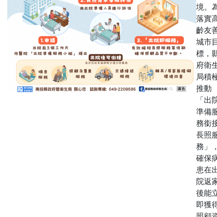
境。
落實
齡友
城市
標，
府衛
局積
推動
「出
準備
務銜
長照
務」
確保
患在
院返
後能
即獲
照顧