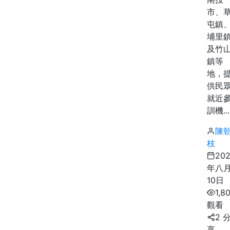
市、
屯鎮
埔里
及竹
鎮等
地，
供民
就近
訓機...
陳
枝
20
年八
10日
1,8
觀看
2 
享