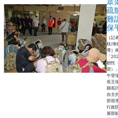
眾
疏
難
保
［記
枝/南
導］
「20
韌性
習）」
午登
長王
縣長
自主
部視
行政
展部