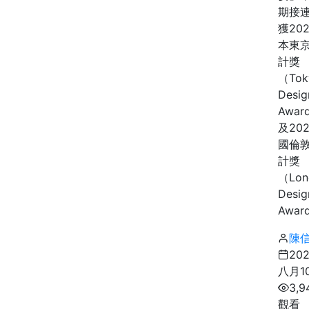
期接
獲20
本東
計獎
（Tok
Desig
Awar
及20
國倫
計獎
（Lon
Desig
Award
陳
20
八月1
3,9
觀看