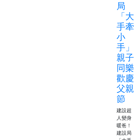
局
「大
手牽
小
手」
親子
同樂
歡慶
父親
節
建設超
人變身
暖爸！
建設局