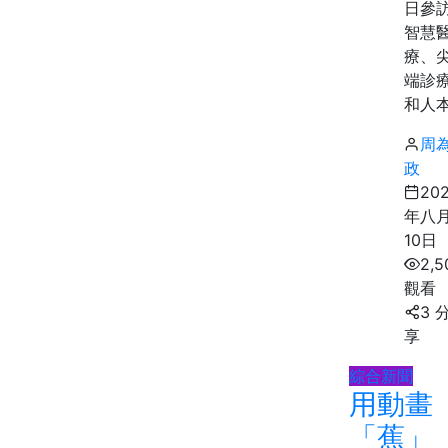
日參
智慧
療、
端診
和人本.
周
政
20
年八
10日
2,5
觀看
3 
享
綜合新聞
用動畫
「蕉」