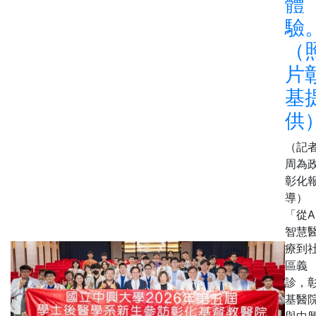
體
驗
（
片
基
供
（記
周為
彰化
導）
「從A
智慧
療到
區義
診，
基醫
與中