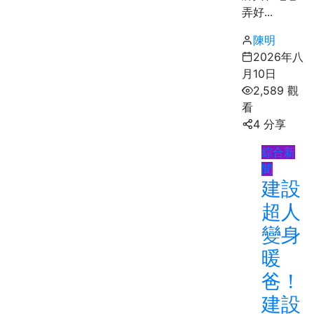
弄好...
陳明
2026年八
月10日
2,589 觀
看
4 分享
綜合新
聞
建設
超人
變身
暖
爸！
建設