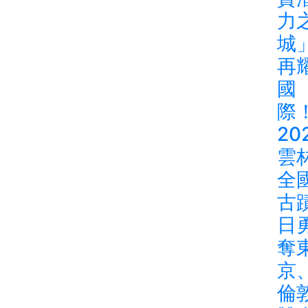
力
城
再
國
際
20
雲
全
古
日
奪
京
倫