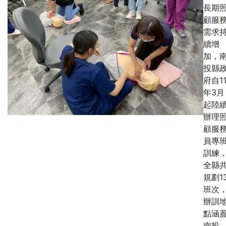
長期
顧服
需求
續增
加，
投縣
府自11
年3月
起陸
辦理
顧服
員專
訓練
全縣
規劃1
班次
辦訓
點涵
南投