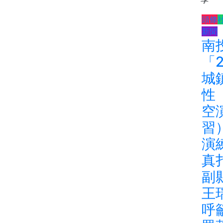
頭條
新聞
南
「2
城
性
空
習
演
真
副
王
呼