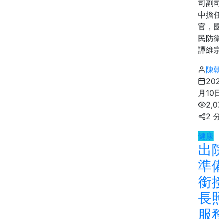
司副
中擔
官，
民防
譚維宗
陳
20
月10
2,
2 
健康
出
準
銜
長
服