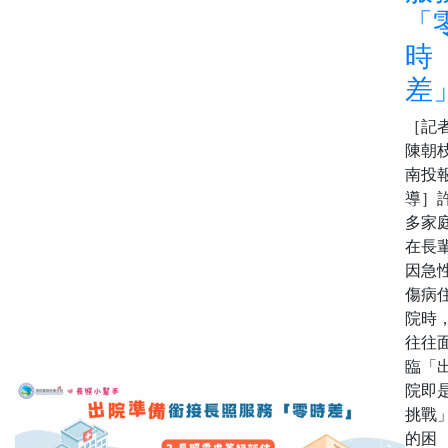
「
時
差
［記
陳朝枝
南投
導］
多家
在長
因急
傷病
院時
往往
臨「
院即
挑戰
的困