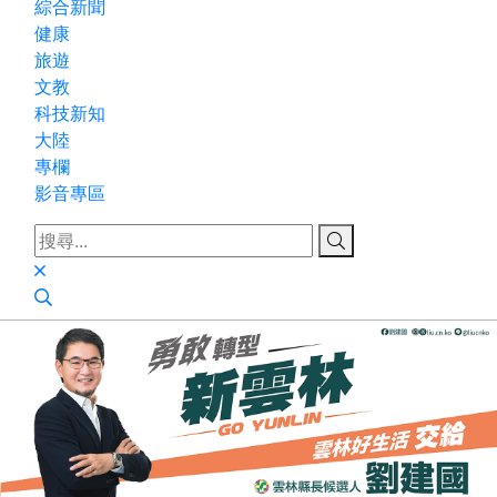
綜合新聞
健康
旅遊
文教
科技新知
大陸
專欄
影音專區