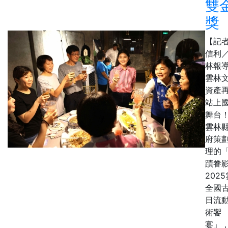
雙
獎
【記
信利
林報
雲林
資產
站上
舞台
雲林
府策
理的
蹟眷
202
全國
日流
術饗
宴」