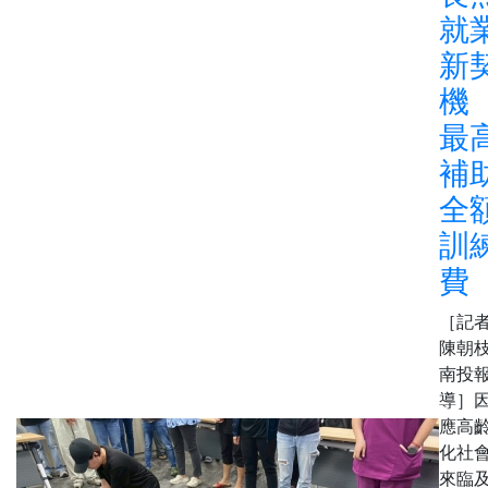
就
新
機
最
補
全
訓
費
［記
陳朝枝
南投
導］
應高
化社
來臨