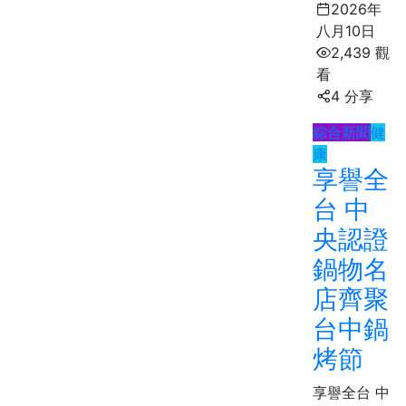
2026年
八月10日
2,439 觀
看
4 分享
綜合新聞
健
康
享譽全
台 中
央認證
鍋物名
店齊聚
台中鍋
烤節
享譽全台 中