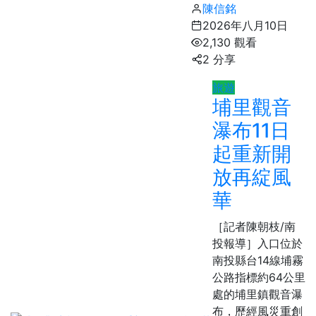
陳信銘
2026年八月10日
2,130 觀看
2 分享
旅遊
埔里觀音
瀑布11日
起重新開
放再綻風
華
［記者陳朝枝/南
投報導］入口位於
南投縣台14線埔霧
公路指標約64公里
處的埔里鎮觀音瀑
布，歷經風災重創