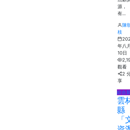
源，
有...
陳
枝
20
年八
10日
2,1
觀看
2 
享
綜合
雲
縣
「
資