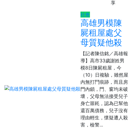
享
社會
高雄男模陳
屍租屋處父
母質疑他殺
【記者陳信銘／高雄報
導】高市33歲謝姓男
模8日陳屍租屋，今
（10）日複驗，雖然屋
內無打鬥痕跡，而且房
門內鎖，門、窗均未破
壞，父母無法接受兒子
身亡噩耗，認為已幫他
還百萬債務，兒子沒有
理由輕生，懷疑遭人殺
害，檢警...