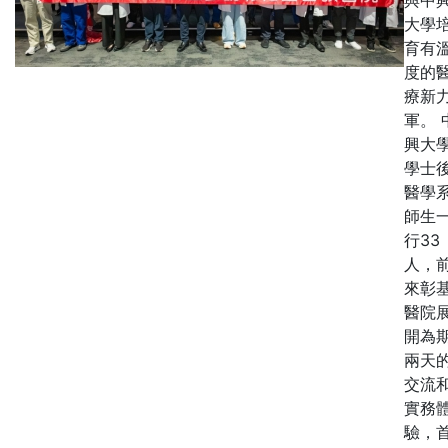
大學
育有
度的
療新
軍。 
興大
學士
醫學
師生
行33
人，
來彰
醫院
開為
兩天
交流
實務
驗，