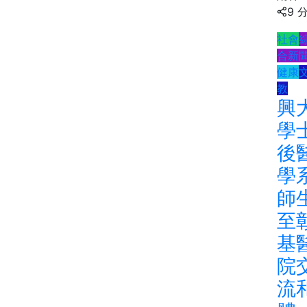
9 
社會
合新
健康
教
興
學
後
學
師
至
基
院
流