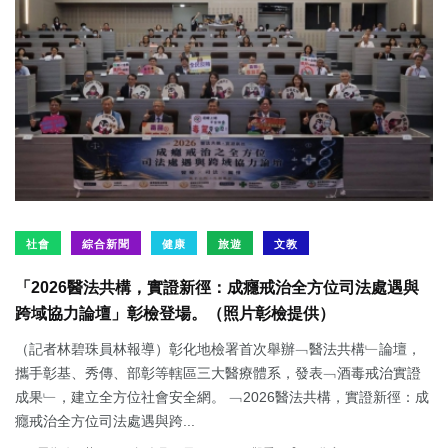
社會
綜合新聞
健康
旅遊
文教
「2026醫法共構，實證新徑：成癮戒治全方位司法處遇與
跨域協力論壇」彰檢登場。（照片彰檢提供）
（記者林碧珠員林報導）彰化地檢署首次舉辦﹁醫法共構﹂論壇，
攜手彰基、秀傳、部彰等轄區三大醫療體系，發表﹁酒毒戒治實證
成果﹂，建立全方位社會安全網。 ﹁2026醫法共構，實證新徑：成
癮戒治全方位司法處遇與跨...