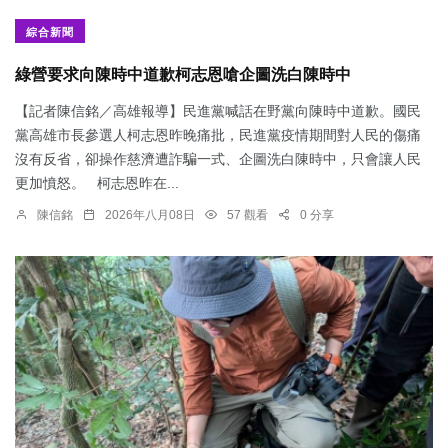
綜合新聞
綠營要求向陳時中道歉柯志恩嗆企圖洗白陳時中
【記者陳信銘／高雄報導】民進黨喊話在野黨向陳時中道歉。國民
黨高雄市長參選人柯志恩昨晚痛批，民進黨疫情期間對人民的傷痛
沒有反省，卻操作慈濟遭詐騙一式、企圖洗白陳時中，只會讓人民
更加憤怒。 柯志恩昨在...
陳信銘
2026年八月08日
57 觀看
0 分享