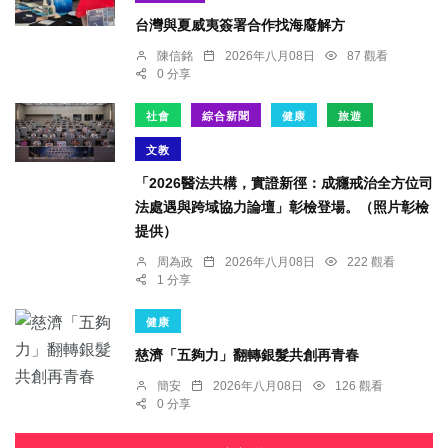
台灣與夏威夷簽署合作找海廢解方
陳信銘
2026年八月08日
87 觀看
0 分享
社會
綜合新聞
健康
旅遊
文教
「2026醫法共構，實證新徑：成癮戒治全方位司
法處遇與跨域協力論壇」彰檢登場。（照片彰檢
提供）
周為政
2026年八月08日
222 觀看
1 分享
健康
慈濟「五夠力」翻轉銀髮共創再青春
簡安
2026年八月08日
126 觀看
0 分享