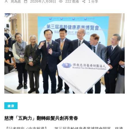
周為政
2026年八月08日
222 觀看
1 分享
健康
慈濟「五夠力」翻轉銀髮共創再青春
【記者簡安／中市報導】 第三屆高齡健康產業博覽會開展，慈濟