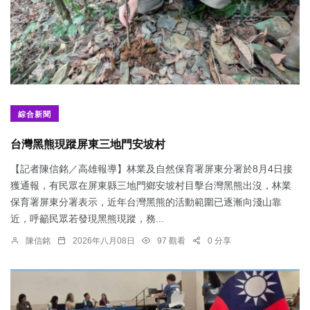
綜合新聞
台灣黑熊現蹤屏東三地門安坡村
【記者陳信銘／高雄報導】林業及自然保育署屏東分署於8月4日接
獲通報，有民眾在屏東縣三地門鄉安坡村目擊台灣黑熊出沒，林業
保育署屏東分署表示，近年台灣黑熊的活動範圍已逐漸向淺山靠
近，呼籲民眾若發現黑熊現蹤，務...
陳信銘
2026年八月08日
97 觀看
0 分享