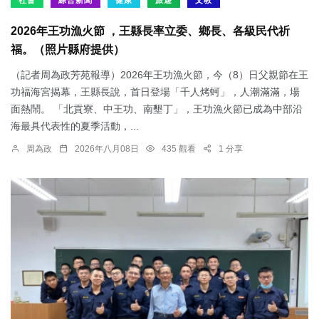
社會
綜合新聞
健康
旅遊
文教
2026年王功漁火節 ，王縣長率立委、鄉長、各級民代祈
福。（照片縣府提供）
（記者周為政芳苑報導）2026年王功漁火節，今（8）日父親節在王
功福海宮揭幕，王縣長說，首日登場「千人烤蚵」，人潮滿滿，場
面熱鬧。 「北貢寮、中王功、南墾丁」，王功漁火節已成為中部沿
海最具代表性的夏季活動，...
周為政
2026年八月08日
435 觀看
1 分享