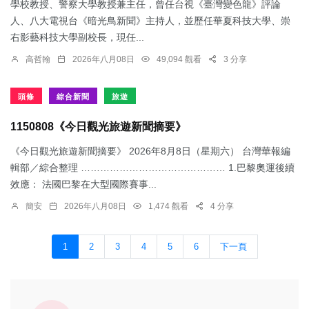
學校教授、警察大學教授兼主任，曾任台視《臺灣變色龍》評論
人、八大電視台《暗光鳥新聞》主持人，並歷任華夏科技大學、崇
右影藝科技大學副校長，現任...
高哲翰
2026年八月08日
49,094 觀看
3 分享
頭條
綜合新聞
旅遊
1150808《今日觀光旅遊新聞摘要》
《今日觀光旅遊新聞摘要》 2026年8月8日（星期六） 台灣華報編
輯部／綜合整理 ……………………………………… 1.​巴黎奧運後續
效應： 法國巴黎在大型國際賽事...
簡安
2026年八月08日
1,474 觀看
4 分享
1
2
3
4
5
6
下一頁