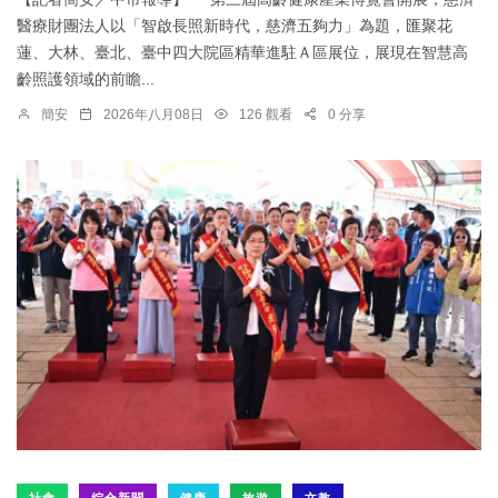
醫療財團法人以「智啟長照新時代，慈濟五夠力」為題，匯聚花
蓮、大林、臺北、臺中四大院區精華進駐Ａ區展位，展現在智慧高
齡照護領域的前瞻...
簡安
2026年八月08日
126 觀看
0 分享