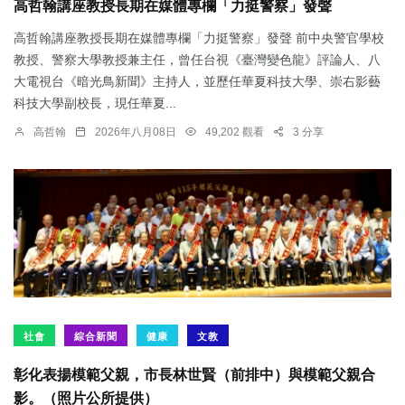
高哲翰講座教授長期在媒體專欄「力挺警察」發聲
高哲翰講座教授長期在媒體專欄「力挺警察」發聲 前中央警官學校
教授、警察大學教授兼主任，曾任台視《臺灣變色龍》評論人、八
大電視台《暗光鳥新聞》主持人，並歷任華夏科技大學、崇右影藝
科技大學副校長，現任華夏...
高哲翰
2026年八月08日
49,202 觀看
3 分享
社會
綜合新聞
健康
文教
彰化表揚模範父親，市長林世賢（前排中）與模範父親合
影。（照片公所提供）