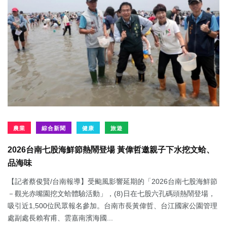
農業
綜合新聞
健康
旅遊
2026台南七股海鮮節熱鬧登場 黃偉哲邀親子下水挖文蛤、
品海味
【記者蔡俊賢/台南報導】受颱風影響延期的「2026台南七股海鮮節
－觀光赤嘴園挖文蛤體驗活動」，(8)日在七股六孔碼頭熱鬧登場，
吸引近1,500位民眾報名參加。台南市長黃偉哲、台江國家公園管理
處副處長賴宥甫、雲嘉南濱海國...