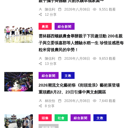
親子攜手齊體驗 共創永續幸福家園〜
陳信利
2026年八月08日
9,551 觀看
12 分享
農業
綜合新聞
雲林縣西螺鎮農會舉辦親子下田趣活動 200名親
子與立委張嘉郡等人體驗水稻一生 珍惜並感恩每
粒米背後農民的辛勞！
陳信利
2026年八月08日
9,653 觀看
13 分享
綜合新聞
文教
2026潮流文化藝術祭《街頭造浪》藝術展登場
重頭戲8月22、23日引爆中興文創園區
林欣怡
2026年八月08日
7,640 觀看
8 分享
頭條
社會
綜合新聞
文教
科技新知