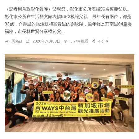
（記者周為政彰化報導）父親節，彰化市公所表揚56名模範父親。
彰化市公所在生活藝文館表揚56位模範父親，最年長有兩位，都是
93歲，介壽里的張燦凱和富貴里的劉秋陽，最年輕是茄南里64歲廖
福臨，市長林世賢分享模範父...
周為政
2026年八月08日
5,744 觀看
4 分享