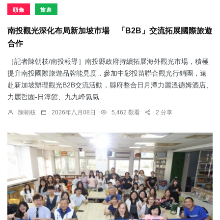
頭條
旅遊
南投觀光深化布局新加坡市場 「B2B」交流拓展國際旅遊
合作
［記者陳朝枝/南投報導］南投縣政府持續拓展海外觀光市場，積極
提升南投國際旅遊品牌能見度，參加中彰投苗聯合觀光行銷團，遠
赴新加坡辦理觀光B2B交流活動，縣府整合日月潭力麗溫德姆酒店、
力麗哲園-日潭館、九九峰氦氣...
陳朝枝
2026年八月08日
5,462 觀看
2 分享