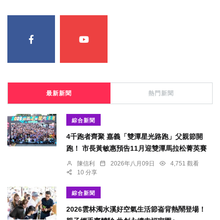
最新新聞
熱門新聞
綜合新聞
4千跑者齊聚 嘉義「雙潭星光路跑」父親節開
跑！ 市長黃敏惠預告11月迎雙潭馬拉松菁英賽
陳信利
2026年八月09日
4,751 觀看
10 分享
綜合新聞
2026雲林濁水溪好空氣生活節崙背熱鬧登場！