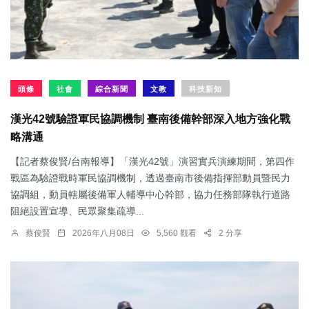
頭條
社會
綜合新聞
文教
科技新知
漢光42號驗證軍民協調機制 臺南後備幹部深入地方強化戰
略溝通
【記者蔡俊賢/台南報導】「漢光42號」演習實兵演練期間，第四作
戰區為驗證戰時軍民協調機制，透過臺南市後備指揮部動員暨民力
協調組，動員轄屬後備軍人輔導中心幹部，協力任務部隊執行道路
阻絕設置宣導、民眾聚集疏導...
蔡俊賢
2026年八月08日
5,560 觀看
2 分享