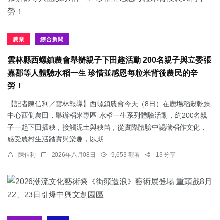
農業
綜合新聞
雲林縣西螺鎮農會舉辦親子下田趣活動 200名親子與立委張
嘉郡等人體驗水稻一生 珍惜並感恩每粒米背後農民的辛
勞！
【記者陳信利／雲林報導】西螺鎮農會今天（8日）在鹿場稻榖乾燥
中心西側農田，舉辦稻米專區-水稻一生系列體驗活動，約200名親
子一起下田插秧，接觸泥土與秧苗，從實際體驗中認識稻作文化，
感受農村生活踏實與樂趣，以期...
陳信利
2026年八月08日
9,653 觀看
13 分享