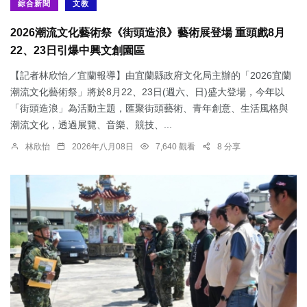
綜合新聞
文教
2026潮流文化藝術祭《街頭造浪》藝術展登場 重頭戲8月
22、23日引爆中興文創園區
【記者林欣怡／宜蘭報導】由宜蘭縣政府文化局主辦的「2026宜蘭
潮流文化藝術祭」將於8月22、23日(週六、日)盛大登場，今年以
「街頭造浪」為活動主題，匯聚街頭藝術、青年創意、生活風格與
潮流文化，透過展覽、音樂、競技、...
林欣怡
2026年八月08日
7,640 觀看
8 分享