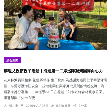
綜合新聞
辦理父親節親子活動｜海巡第一二岸巡隊凝聚團隊向心力
花東特派員張柏東/花蓮縣報導 生日快樂 為感謝海巡同仁平時堅守崗
位、辛勞守護海防安全，並增進同仁與家庭成員間的情感交流，海
巡署東部分署第一二岸巡隊8/6日在花蓮「知卡宣綠森林親水公園」
溫馨舉辦「知卡宣玩...
張柏東
2026年八月06日
5,378 觀看
2 分享