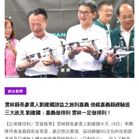
綜合新聞
雲林縣長參選人劉建國請益之旅到嘉義 借鏡嘉義縣經驗提
三大政見 劉建國：嘉義做得到 雲林一定做得到！
【記者陳信利／雲嘉報導】雲林縣長參選人劉建國今天（6日）率團
隊拜會嘉義縣長翁章梁，參訪悠沃農場、蒜頭糖廠5G文化科技創新
基地及亞洲無人機AI創新應用研發中心（亞創中心），深入了解嘉