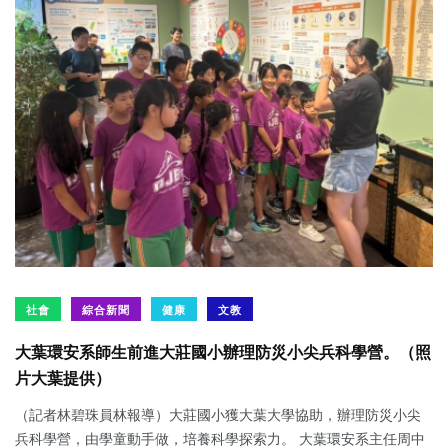
社會
綜合新聞
健康
文教
大葉環安系師生前進大莊國小辦理防災小尖兵科學營。（照
片大葉提供）
（記者林碧珠員林報導）大莊國小獲大葉大學協助，辦理防災小尖
兵科學營，由學童動手做，培養科學探索力。 大葉環安系主任周中