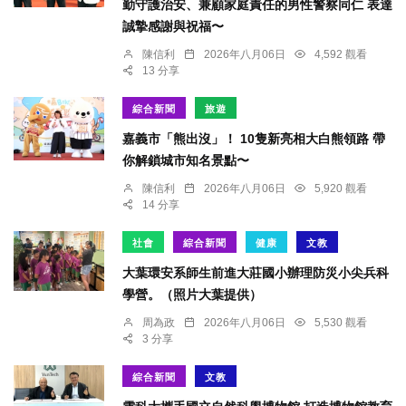
勤守護治安、兼顧家庭責任的男性警察同仁 表達
誠摯感謝與祝福〜
陳信利
2026年八月06日
4,592 觀看
13 分享
綜合新聞
旅遊
嘉義市「熊出沒」！ 10隻新亮相大白熊領路 帶
你解鎖城市知名景點〜
陳信利
2026年八月06日
5,920 觀看
14 分享
社會
綜合新聞
健康
文教
大葉環安系師生前進大莊國小辦理防災小尖兵科
學營。（照片大葉提供）
周為政
2026年八月06日
5,530 觀看
3 分享
綜合新聞
文教