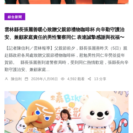
綜合新聞
雲林縣長張麗善暖心致贈父親節禮物咖啡杯 向辛勤守護治
安、兼顧家庭責任的男性警察同仁 表達誠摯感謝與祝福〜
【記者陳信利／雲林報導】父親節前夕，縣長張麗善昨天（5日）親
赴縣政府各局處致贈父親節禮物咖啡杯，慰勉男性同仁辛勞並提年
賀節。 縣長張麗善到達警察局時，受到同仁熱情歡迎，張縣長向辛
勤守護治安、兼顧家庭...
陳信利
2026年八月06日
4,592 觀看
13 分享