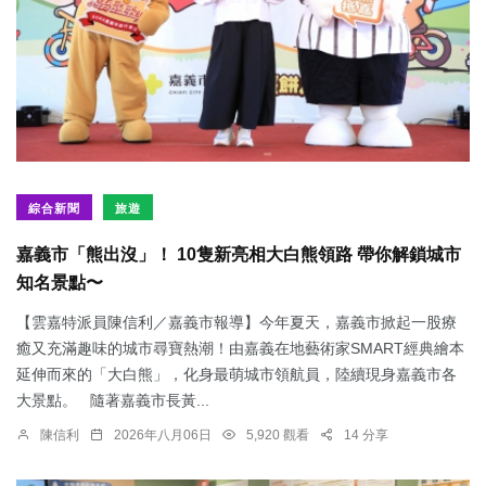
綜合新聞
旅遊
嘉義市「熊出沒」！ 10隻新亮相大白熊領路 帶你解鎖城市
知名景點〜
【雲嘉特派員陳信利／嘉義市報導】今年夏天，嘉義市掀起一股療
癒又充滿趣味的城市尋寶熱潮！由嘉義在地藝術家SMART經典繪本
延伸而來的「大白熊」，化身最萌城市領航員，陸續現身嘉義市各
大景點。 隨著嘉義市長黃...
陳信利
2026年八月06日
5,920 觀看
14 分享