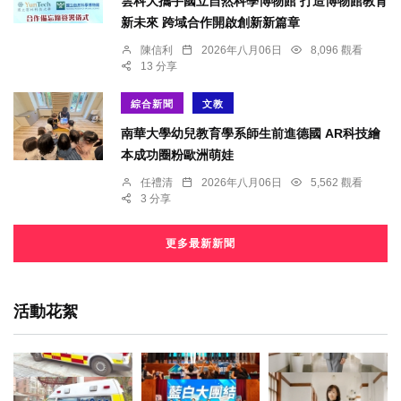
雲科大攜手國立自然科學博物館 打造博物館教育
新未來 跨域合作開啟創新新篇章
陳信利
2026年八月06日
8,096 觀看
13 分享
綜合新聞
文教
南華大學幼兒教育學系師生前進德國 AR科技繪
本成功圈粉歐洲萌娃
任禮清
2026年八月06日
5,562 觀看
3 分享
更多最新新聞
活動花絮