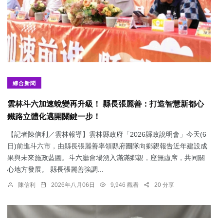
綜合新聞
雲林斗六加速蛻變再升級！ 縣長張麗善：打造智慧新都心
鐵路立體化邁開關鍵一步！
【記者陳信利／雲林報導】雲林縣政府「2026縣政說明會」今天(6
日)前進斗六市，由縣長張麗善率領縣府團隊向鄉親報告近年建設成
果與未來施政藍圖。斗六廳會場湧入滿滿鄉親，座無虛席，共同關
心地方發展。 縣長張麗善強調...
陳信利
2026年八月06日
9,946 觀看
20 分享