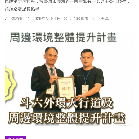
東縣消防局通報，於臺東市臨海路一段岸際有一名男子疑似輕生，
請海巡署派員協尋...
張柏東
2026年八月06日
5,463 觀看
2 分享