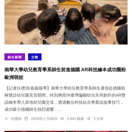
綜合新聞
文教
南華大學幼兒教育學系師生前進德國 AR科技繪本成功圈粉
歐洲萌娃
【記者任禮清/嘉義報導】南華大學幼兒教育學系師生暑假赴德國柏
林雙語幼兒園見習期間，特別將陪伴臺灣偏鄉幼兒共同創作的AR雙
語繪本帶入當地幼兒園交流，透過數位科技結合專業說故事技巧，
成功吸引德國師生熱烈迴響，...
任禮清
2026年八月06日
5,600 觀看
3 分享