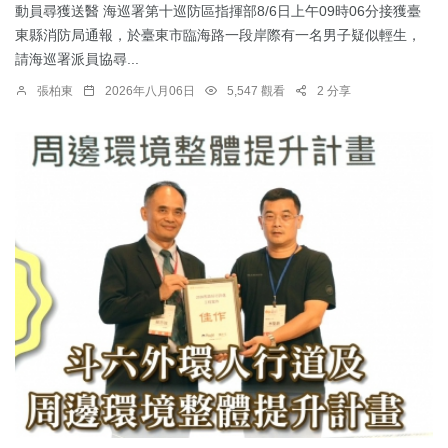
動員尋獲送醫 海巡署第十巡防區指揮部8/6日上午09時06分接獲臺
東縣消防局通報，於臺東市臨海路一段岸際有一名男子疑似輕生，
請海巡署派員協尋...
張柏東
2026年八月06日
5,547 觀看
2 分享