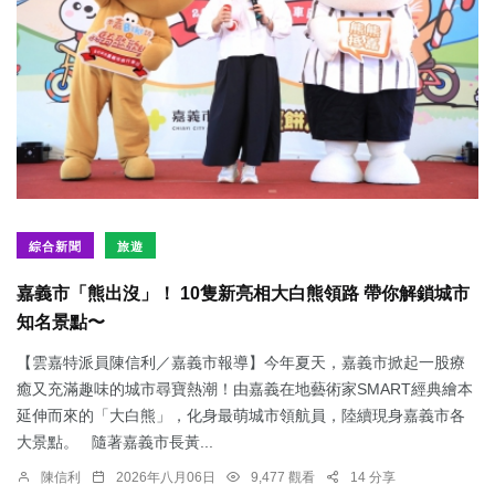
綜合新聞
旅遊
嘉義市「熊出沒」！ 10隻新亮相大白熊領路 帶你解鎖城市
知名景點〜
【雲嘉特派員陳信利／嘉義市報導】今年夏天，嘉義市掀起一股療
癒又充滿趣味的城市尋寶熱潮！由嘉義在地藝術家SMART經典繪本
延伸而來的「大白熊」，化身最萌城市領航員，陸續現身嘉義市各
大景點。 隨著嘉義市長黃...
陳信利
2026年八月06日
9,477 觀看
14 分享