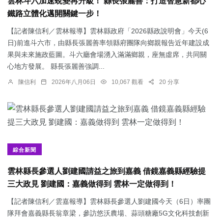
雲林斗六加速蛻變再升級！ 縣長張麗善：打造智慧新都心
鐵路立體化邁開關鍵一步！
【記者陳信利／雲林報導】雲林縣政府「2026縣政說明會」今天(6
日)前進斗六市，由縣長張麗善率領縣府團隊向鄉親報告近年建設成
果與未來施政藍圖。斗六廳會場湧入滿滿鄉親，座無虛席，共同關
心地方發展。 縣長張麗善強調...
陳信利
2026年八月06日
10,067 觀看
20 分享
綜合新聞
雲林縣長參選人劉建國請益之旅到嘉義 借鏡嘉義縣經驗提
三大政見 劉建國：嘉義做得到 雲林一定做得到！
【記者陳信利／雲嘉報導】雲林縣長參選人劉建國今天（6日）率團
隊拜會嘉義縣長翁章梁，參訪悠沃農場、蒜頭糖廠5G文化科技創新