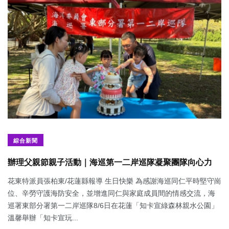
綜合新聞
辦理父親節親子活動｜海巡第一二岸巡隊凝聚團隊向心力
花東特派員張柏東/花蓮縣報導 生日快樂 為感謝海巡同仁平時堅守崗
位、辛勞守護海防安全，並增進同仁與家庭成員間的情感交流，海
巡署東部分署第一二岸巡隊8/6日在花蓮「知卡宣綠森林親水公園」
溫馨舉辦「知卡宣玩...