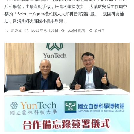
兵科學營，由學童動手做，培養科學探索力。 大葉環安系主任周中
祺的「Science Agora模式擴大大眾科普實踐計畫」，獲國科會補
助，與溪州鄉大莊國小攜手舉辦...
周為政
2026年八月06日
5,554 觀看
3 分享