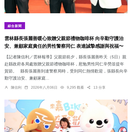
綜合新聞
雲林縣長張麗善暖心致贈父親節禮物咖啡杯 向辛勤守護治
安、兼顧家庭責任的男性警察同仁 表達誠摯感謝與祝福〜
【記者陳信利／雲林報導】父親節前夕，縣長張麗善昨天（5日）親
赴縣政府各局處致贈父親節禮物咖啡杯，慰勉男性同仁辛勞並提年
賀節。 縣長張麗善到達警察局時，受到同仁熱情歡迎，張縣長向辛
勤守護治安、兼顧家庭...
陳信利
2026年八月06日
9,295 觀看
13 分享