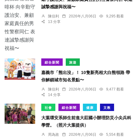
誠摯感謝與祝福〜
陳信利
2026年八月06日
9,295 觀看
13 分享
綜合新聞
旅遊
嘉義市「熊出沒」！ 10隻新亮相大白熊領路 帶
你解鎖城市知名景點〜
陳信利
2026年八月06日
9,477 觀看
14 分享
社會
綜合新聞
健康
文教
大葉環安系師生前進大莊國小辦理防災小尖兵科
學營。（照片大葉提供）
周為政
2026年八月06日
5,554 觀看