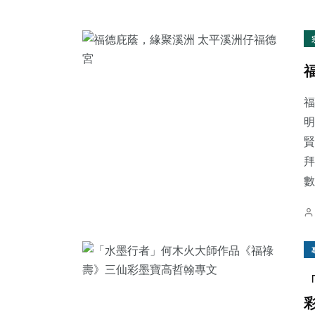
福
明
賢
拜
數.