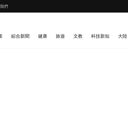
我們
業
綜合新聞
健康
旅遊
文教
科技新知
大陸