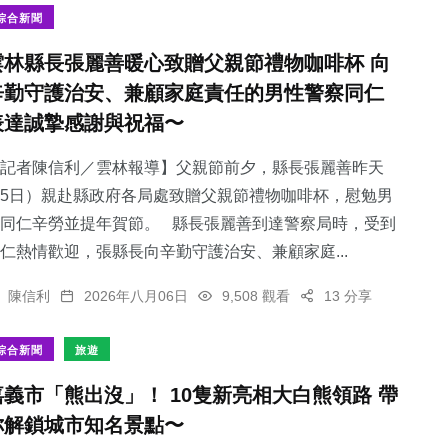
綜合新聞
雲林縣長張麗善暖心致贈父親節禮物咖啡杯 向
辛勤守護治安、兼顧家庭責任的男性警察同仁
表達誠摯感謝與祝福〜
記者陳信利／雲林報導】父親節前夕，縣長張麗善昨天
5日）親赴縣政府各局處致贈父親節禮物咖啡杯，慰勉男
同仁辛勞並提年賀節。 縣長張麗善到達警察局時，受到
仁熱情歡迎，張縣長向辛勤守護治安、兼顧家庭...
陳信利
2026年八月06日
9,508 觀看
13 分享
綜合新聞
旅遊
嘉義市「熊出沒」！ 10隻新亮相大白熊領路 帶
你解鎖城市知名景點〜