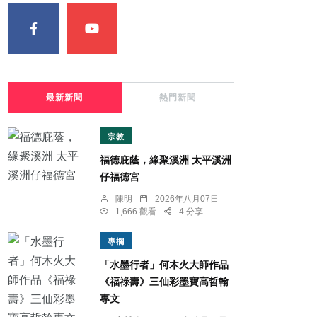
最新新聞
熱門新聞
宗教
福德庇蔭，緣聚溪洲 太平溪洲
仔福德宮
陳明
2026年八月07日
1,666 觀看
4 分享
專欄
「水墨行者」何木火大師作品
《福祿壽》三仙彩墨寶高哲翰
專文