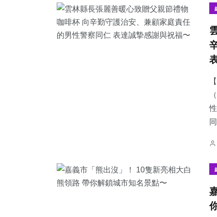
【
（
性
同