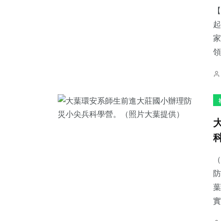
【
起
家
領
（
防
葉
實