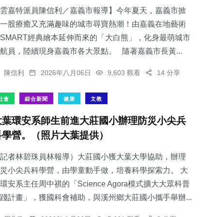
雲嘉特派員陳信利／嘉義市報導】今年夏天，嘉義市掀
一股療癒又充滿趣味的城市尋寶熱潮！由嘉義在地藝術
SMART經典繪本延伸而來的「大白熊」，化身最萌城市
航員，陸續現身嘉義市各大景點。 隨著嘉義市長黃...
陳信利
2026年八月06日
9,603 觀看
14 分享
社會
綜合新聞
健康
文教
大葉環安系師生前進大莊國小辦理防災小尖兵
科學營。（照片大葉提供）
記者林碧珠員林報導）大莊國小獲大葉大學協助，辦理
災小尖兵科學營，由學童動手做，培養科學探索力。 大
環安系主任周中祺的「Science Agora模式擴大大眾科普
踐計畫」，獲國科會補助，與溪州鄉大莊國小攜手舉辦...