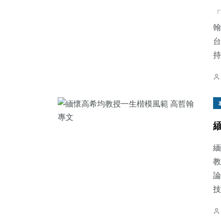
「
翰
台
持
95
+
107
+
236
+
宗教
農業
旅遊
305
+
170
+
1032
+
緬
健康
專欄
綜合新聞
教
論
技