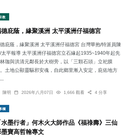
宗教
福德庇蔭，緣聚溪洲 太平溪洲仔福德宮
德庇蔭，緣聚溪洲 太平溪洲仔福德宮 台灣華抱/特派員陳
/太平報導 太平溪洲仔福德宮立石緣起1935~1940年起先
林珈與洪清元鄰長於大樹旁，以「三顆石頭」立祀膜
。土地公顯靈驅邪安魂，自此鄉里漸入安定，庇佑地方
..
陳明
2026年八月07日
1,666 觀看
4 分享
專欄
「水墨行者」何木火大師作品《福祿壽》三仙
彩墨寶高哲翰專文