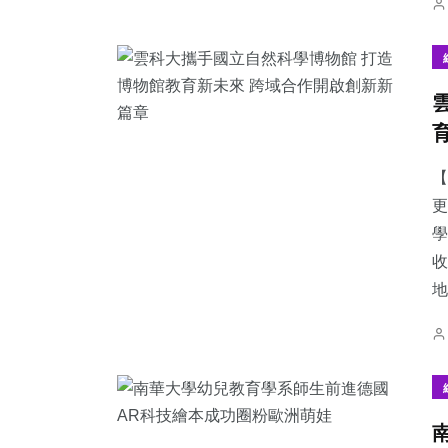
【
更
學
收
地.