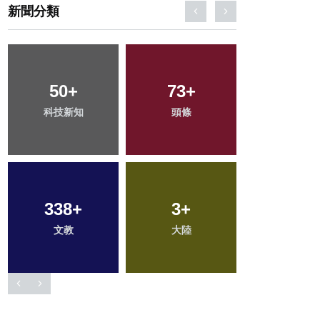
新聞分類
50
96
+
+
107
73
+
+
236
+
科技新知
宗教
頭條
農業
旅遊
338
294
+
+
163
3
+
+
1019
+
文教
健康
大陸
專欄
綜合新聞