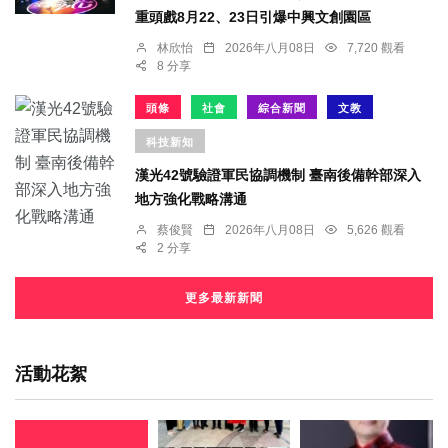
重頭戲8月22、23日引爆中興文創園區
林欣怡
2026年八月08日
7,720 觀看
8 分享
頭條
社會
綜合新聞
文教
科技新知
漢光42號驗證軍民協調機制 臺南後備幹部深入
地方強化戰略溝通
蔡俊賢
2026年八月08日
5,626 觀看
2 分享
更多最新新聞
活動花絮