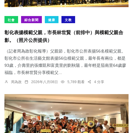
社會
綜合新聞
健康
文教
彰化表揚模範父親，市長林世賢（前排中）與模範父親合
影。（照片公所提供）
（記者周為政彰化報導）父親節，彰化市公所表揚56名模範父親。
彰化市公所在生活藝文館表揚56位模範父親，最年長有兩位，都是
93歲，介壽里的張燦凱和富貴里的劉秋陽，最年輕是茄南里64歲廖
福臨，市長林世賢分享模範父...
周為政
2026年八月08日
5,789 觀看
4 分享