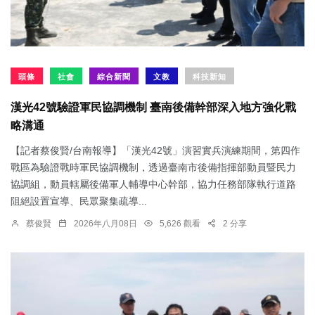
頭條
社會
綜合新聞
文教
科技新知
漢光42號驗證軍民協調機制 臺南後備幹部深入地方強化戰
略溝通
【記者蔡俊賢/台南報導】「漢光42號」演習實兵演練期間，第四作
戰區為驗證戰時軍民協調機制，透過臺南市後備指揮部動員暨民力
協調組，動員轄屬後備軍人輔導中心幹部，協力任務部隊執行道路
阻絕設置宣導、民眾聚集疏導...
蔡俊賢
2026年八月08日
5,626 觀看
2 分享