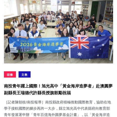
頭條
文教
南投青年躍上國際！旭光高中「黃金海岸造夢者」赴澳圓夢
副縣長王瑞德代許縣長授旗鼓勵祝福
［記者陳朝枝/南投報導］南投縣政府積極推動國際教育，協助在地
學子接軌國際的腳步再跨一大步，縣立旭光高中代表縣府向教育部
青年發展署申辦「青年百億海外圓夢基金計畫」，以「黃金海岸造