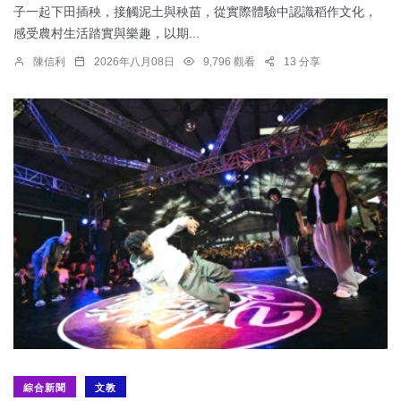
子一起下田插秧，接觸泥土與秧苗，從實際體驗中認識稻作文化，
感受農村生活踏實與樂趣，以期...
陳信利
2026年八月08日
9,796 觀看
13 分享
綜合新聞
文教