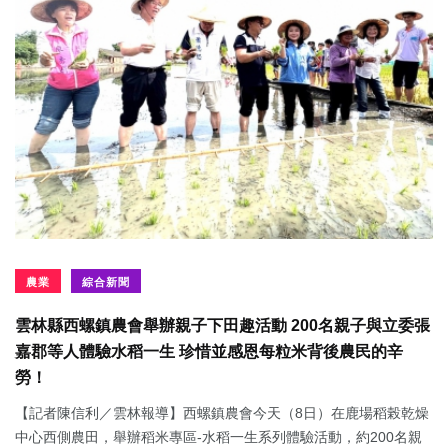
農業
綜合新聞
雲林縣西螺鎮農會舉辦親子下田趣活動 200名親子與立委張
嘉郡等人體驗水稻一生 珍惜並感恩每粒米背後農民的辛
勞！
【記者陳信利／雲林報導】西螺鎮農會今天（8日）在鹿場稻榖乾燥
中心西側農田，舉辦稻米專區-水稻一生系列體驗活動，約200名親