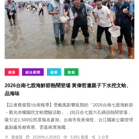
農業
綜合新聞
健康
旅遊
2026台南七股海鮮節熱鬧登場 黃偉哲邀親子下水挖文蛤、
品海味
【記者蔡俊賢/台南報導】受颱風影響延期的「2026台南七股海鮮節
－觀光赤嘴園挖文蛤體驗活動」，(8)日在七股六孔碼頭熱鬧登場，
吸引近1,500位民眾報名參加。台南市長黃偉哲、台江國家公園管理
處副處長賴宥甫、雲嘉南濱海國...
蔡俊賢
2026年八月08日
5,801 觀看
2 分享