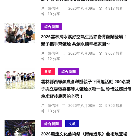
陳信利
2026年八月09日
4,917 觀看
10 分享
綜合新聞
2026雲林濁水溪好空氣生活節崙背熱鬧登場！
親子攜手齊體驗 共創永續幸福家園〜
陳信利
2026年八月08日
9,667 觀看
12 分享
農業
綜合新聞
雲林縣西螺鎮農會舉辦親子下田趣活動 200名親
子與立委張嘉郡等人體驗水稻一生 珍惜並感恩每
粒米背後農民的辛勞！
陳信利
2026年八月08日
9,796 觀看
13 分享
綜合新聞
文教
2026潮流文化藝術祭《街頭造浪》藝術展登場