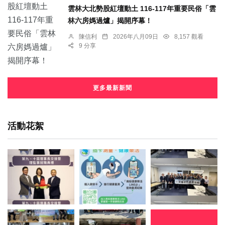
雲林大北勢股紅壇動土 116-117年重要民俗「雲
林六房媽過爐」揭開序幕！
陳信利
2026年八月09日
8,157 觀看
9 分享
更多最新新聞
活動花絮