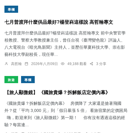
專欄
七月普渡拜什麼供品最好?楊登嵙這樣說 高哲翰專文
七月普渡拜什麼供品最好?楊登嵙這樣說 高哲翰專文 前中央警官學
校教授、警察大學教授兼主任，曾任台視《臺灣變色龍》評論人、
八大電視台《暗光鳥新聞》主持人，並歷任華夏科技大學、崇右影
藝科技大學副校長，現任華...
高哲翰
2026年八月09日
49,188 觀看
3 分享
旅遊
專欄
【旅人顯微鏡】 《國旅貴爆？拆解飯店定價內幕》
《國旅貴爆？拆解飯店定價內幕》 房價降了 大家還是搶著飛國
外？從「平均 3,000 元」到「假日暴漲 5 倍」 看旅宿業的定價困局
嗨，歡迎來到《旅人顯微鏡》第一期！ 你有沒有遇過這樣的經
驗？每當連...