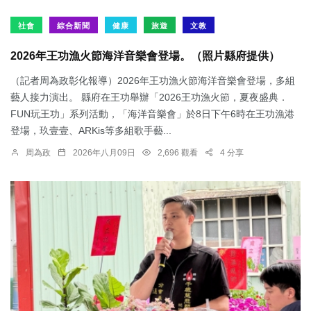
社會
綜合新聞
健康
旅遊
文教
2026年王功漁火節海洋音樂會登場。（照片縣府提供）
（記者周為政彰化報導）2026年王功漁火節海洋音樂會登場，多組
藝人接力演出。 縣府在王功舉辦「2026王功漁火節，夏夜盛典．
FUN玩王功」系列活動，「海洋音樂會」於8日下午6時在王功漁港
登場，玖壹壹、ARKis等多組歌手藝...
周為政
2026年八月09日
2,696 觀看
4 分享