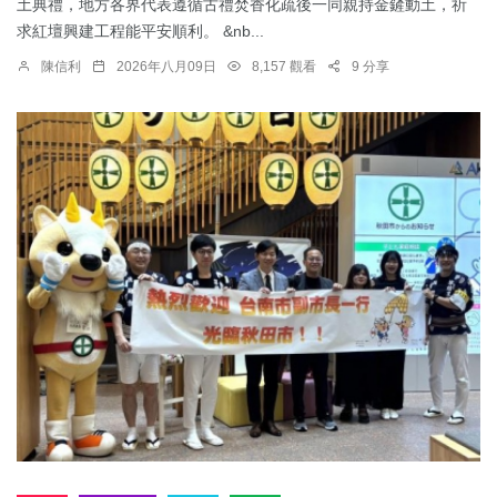
土典禮，地方各界代表遵循古禮焚香化疏後一同親持金鏟動土，祈
求紅壇興建工程能平安順利。 &nb...
陳信利
2026年八月09日
8,157 觀看
9 分享