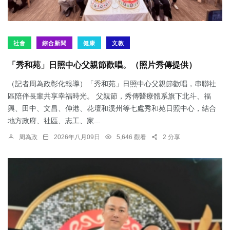
社會
綜合新聞
健康
文教
「秀和苑」日照中心父親節歡唱。（照片秀傳提供）
（記者周為政彰化報導）「秀和苑」日照中心父親節歡唱，串聯社
區陪伴長輩共享幸福時光。 父親節，秀傳醫療體系旗下北斗、福
興、田中、文昌、伸港、花壇和溪州等七處秀和苑日照中心，結合
地方政府、社區、志工、家...
周為政
2026年八月09日
5,646 觀看
2 分享