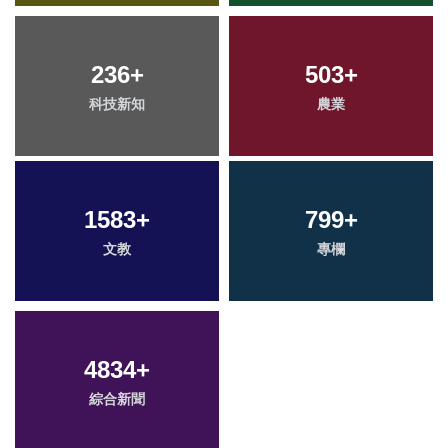
236
+
503
+
科技新知
農業
1583
+
799
+
文教
專欄
4834
+
綜合新聞