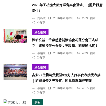
2026年王功漁火節海洋音樂會登場。（照片縣府
提供）
周為政
2026年八月09日
2,696 觀看
4 分享
綜合新聞
深耕公益｜千歲慈悲關懷協會花蓮分會正式成
立，連瀚接任分會長，王玫瑰、胡智民祝賀！
張柏東
2026年八月09日
4,390 觀看
2 分享
綜合新聞
吉安27位模範父親暨9位好人好事代表接受表揚
｜游淑貞偕各界來賓共同見證溫馨與榮耀
張柏東
2026年八月09日
4,579 觀看
3 分享
宗教