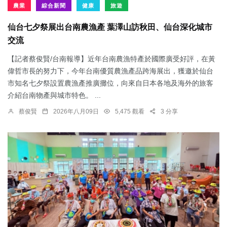
農業
綜合新聞
健康
旅遊
仙台七夕祭展出台南農漁產 葉澤山訪秋田、仙台深化城市
交流
【記者蔡俊賢/台南報導】近年台南農漁特產於國際廣受好評，在黃
偉哲市長的努力下，今年台南優質農漁產品跨海展出，獲邀於仙台
市知名七夕祭設置農漁產推廣攤位，向來自日本各地及海外的旅客
介紹台南物產與城市特色。 ...
蔡俊賢
2026年八月09日
5,475 觀看
3 分享