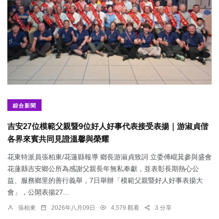
綜合新聞
吉安27位模範父親暨9位好人好事代表接受表揚｜游淑貞偕
各界來賓共同見證溫馨與榮耀
花東特派員張柏東/花蓮縣報導 鄉長游淑貞致詞 立委傅崐萁參與盛會
花蓮縣吉安鄉公所為感謝父親長年無私奉獻，並表彰長期熱心公
益、服務鄉里的善行義舉，7日舉辦「模範父親暨好人好事表揚大
會」，公開表揚27...
張柏東
2026年八月09日
4,579 觀看
3 分享