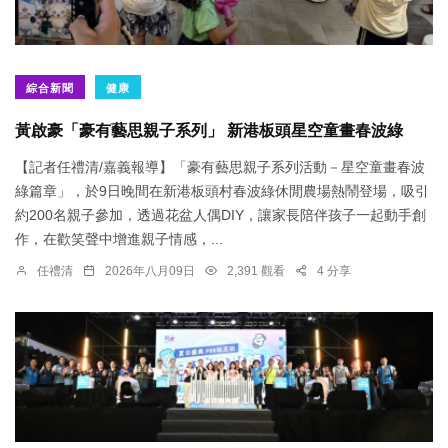
綜合新聞
健康
黃啟豪「豪有藝思親子系列」 新港板頭星空童畫春波綠
【記者任禮清/嘉義報導】「豪有藝思親子系列活動－星空童畫春波
綠篇章」，於9日晚間在新港板頭村春波綠休閒農場熱鬧登場，吸引
約200名親子參加，透過花盆人偶DIY，讓家長陪伴孩子一起動手創
作，在歡笑聲中增進親子情感，...
任禮清
2026年八月09日
2,391 觀看
4 分享