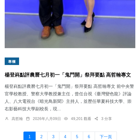
專欄
楊登嵙點評農曆七月初一「鬼門開」祭拜要點 高哲翰專文
楊登嵙點評農曆七月初一「鬼門開」祭拜要點 高哲翰專文 前中央警
官學校教授、警察大學教授兼主任，曾任台視《臺灣變色龍》評論
人、八大電視台《暗光鳥新聞》主持人，並歷任華夏科技大學、崇
右影藝科技大學副校長，現...
高哲翰
2026年八月09日
49,201 觀看
3 分享
1
2
3
4
5
6
下一頁