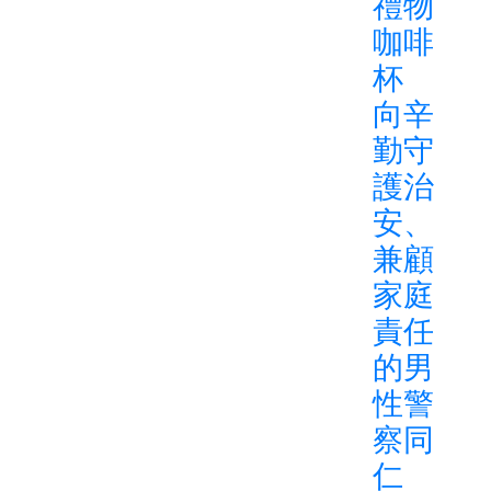
禮物
咖啡
杯
向辛
勤守
護治
安、
兼顧
家庭
責任
的男
性警
察同
仁