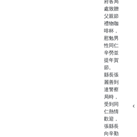
府各局
處致贈
父親節
禮物咖
啡杯，
慰勉男
性同仁
辛勞並
提年賀
節。
縣長張
麗善到
達警察
局時，
受到同
仁熱情
歡迎，
張縣長
向辛勤