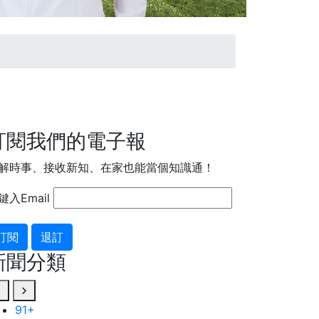
訂閱我們的電子報
解時事、接收新知、在家也能當個知識通！
鍵入Email
訂閱
退訂
新聞分類
91
32
+
+
28
+