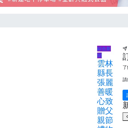
綜合新
聞
雲林
了
縣長
請
張麗
善暖
心致
贈父
親節