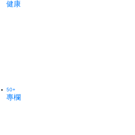
健康
農業
宗教
50
70
+
+
21
+
專欄
旅遊
頭條