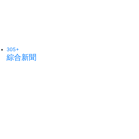
305
14
+
+
170
+
綜合新聞
科技新知
社會