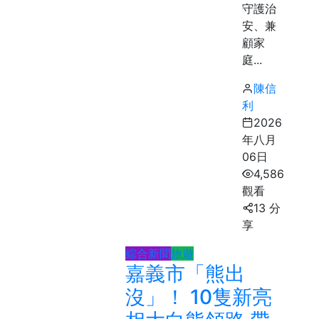
守護治
安、兼
顧家
庭...
陳信
利
2026
年八月
06日
4,586
觀看
13 分
享
綜合新聞
旅遊
嘉義市「熊出
沒」！ 10隻新亮