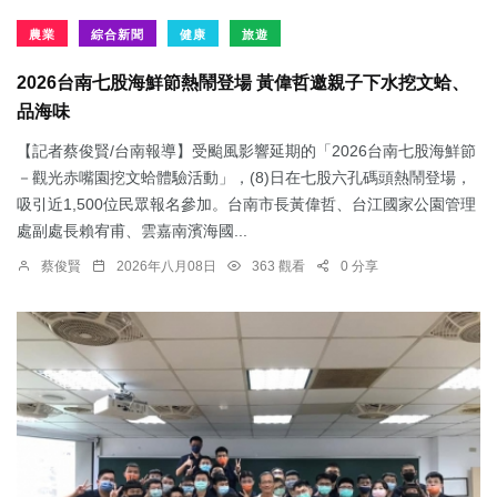
農業
綜合新聞
健康
旅遊
2026台南七股海鮮節熱鬧登場 黃偉哲邀親子下水挖文蛤、
品海味
【記者蔡俊賢/台南報導】受颱風影響延期的「2026台南七股海鮮節
－觀光赤嘴園挖文蛤體驗活動」，(8)日在七股六孔碼頭熱鬧登場，
吸引近1,500位民眾報名參加。台南市長黃偉哲、台江國家公園管理
處副處長賴宥甫、雲嘉南濱海國...
蔡俊賢
2026年八月08日
363 觀看
0 分享