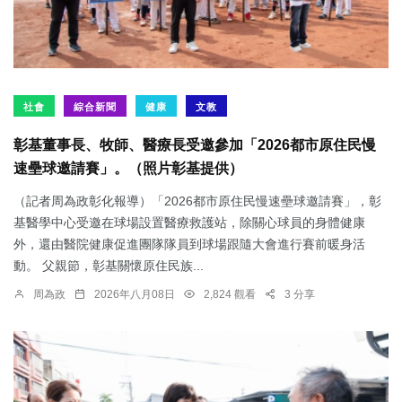
社會
綜合新聞
健康
文教
彰基董事長、牧師、醫療長受邀參加「2026都市原住民慢
速壘球邀請賽」。（照片彰基提供）
（記者周為政彰化報導）「2026都市原住民慢速壘球邀請賽」，彰
基醫學中心受邀在球場設置醫療救護站，除關心球員的身體健康
外，還由醫院健康促進團隊隊員到球場跟隨大會進行賽前暖身活
動。 父親節，彰基關懷原住民族...
周為政
2026年八月08日
2,824 觀看
3 分享