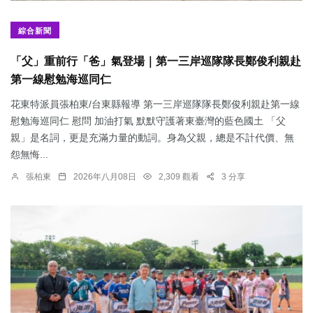
綜合新聞
「父」重前行「爸」氣登場｜第一三岸巡隊隊長鄭俊利親赴
第一線慰勉海巡同仁
花東特派員張柏東/台東縣報導 第一三岸巡隊隊長鄭俊利親赴第一線
慰勉海巡同仁 慰問 加油打氣 默默守護著東臺灣的藍色國土 「父
親」是名詞，更是充滿力量的動詞。身為父親，總是不計代價、無
怨無悔...
張柏東
2026年八月08日
2,309 觀看
3 分享