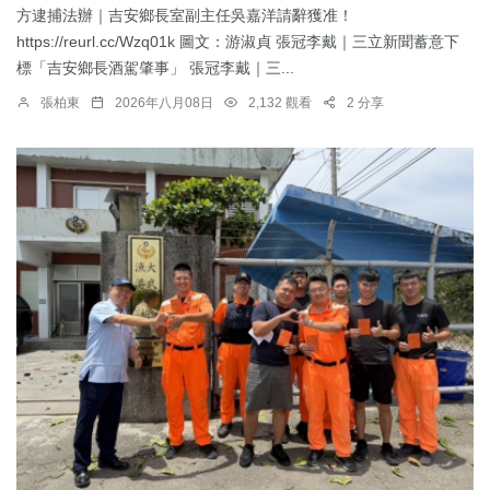
方逮捕法辦｜吉安鄉長室副主任吳嘉洋請辭獲准！
https://reurl.cc/Wzq01k 圖文：游淑貞 張冠李戴｜三立新聞蓄意下
標「吉安鄉長酒駕肇事」 張冠李戴｜三...
張柏東
2026年八月08日
2,132 觀看
2 分享