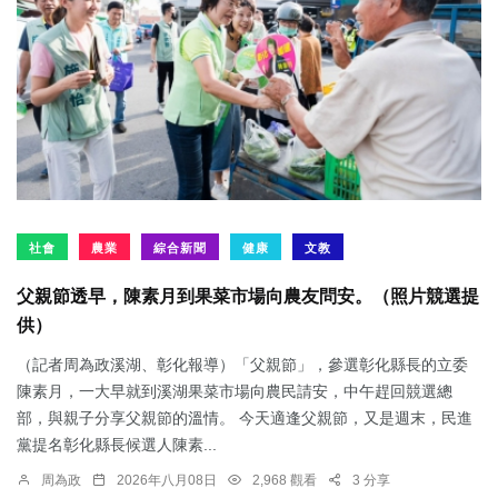
社會
農業
綜合新聞
健康
文教
父親節透早，陳素月到果菜市場向農友問安。（照片競選提
供）
（記者周為政溪湖、彰化報導）「父親節」，參選彰化縣長的立委
陳素月，一大早就到溪湖果菜市場向農民請安，中午趕回競選總
部，與親子分享父親節的溫情。 今天適逢父親節，又是週末，民進
黨提名彰化縣長候選人陳素...
周為政
2026年八月08日
2,968 觀看
3 分享