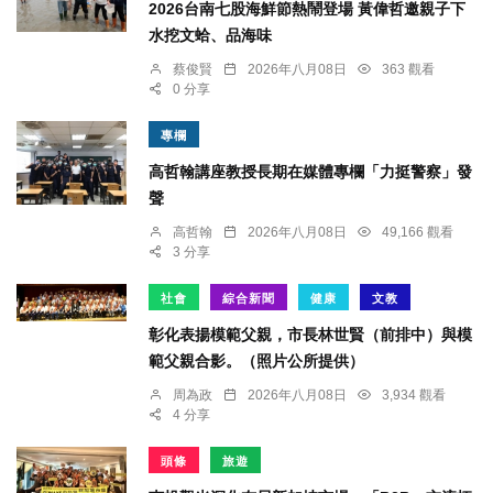
2026台南七股海鮮節熱鬧登場 黃偉哲邀親子下
水挖文蛤、品海味
蔡俊賢
2026年八月08日
363 觀看
0 分享
專欄
高哲翰講座教授長期在媒體專欄「力挺警察」發
聲
高哲翰
2026年八月08日
49,166 觀看
3 分享
社會
綜合新聞
健康
文教
彰化表揚模範父親，市長林世賢（前排中）與模
範父親合影。（照片公所提供）
周為政
2026年八月08日
3,934 觀看
4 分享
頭條
旅遊