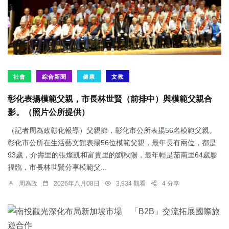
社會
綜合新聞
健康
文教
彰化表揚模範父親，市長林世賢（前排中）與模範父親合
影。（照片公所提供）
（記者周為政彰化報導）父親節，彰化市公所表揚56名模範父親。
彰化市公所在生活藝文館表揚56位模範父親，最年長有兩位，都是
93歲，介壽里的張燦凱和富貴里的劉秋陽，最年輕是茄南里64歲廖
福臨，市長林世賢分享模範父...
周為政
2026年八月08日
3,934 觀看
4 分享