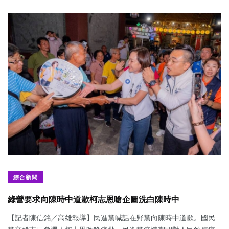
綜合新聞
綠營要求向陳時中道歉柯志恩嗆企圖洗白陳時中
【記者陳信銘／高雄報導】民進黨喊話在野黨向陳時中道歉。國民