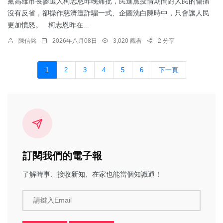
黨高雄市長參選人柯志恩昨晚痛批，民進黨疫情期間對人民的傷痛
沒有反省，卻操作慈濟遭詐騙一式、企圖洗白陳時中，只會讓人民
更加憤怒。 柯志恩昨在...
陳信銘
2026年八月08日
3,020 觀看
2 分享
1
2
3
4
5
6
下一頁
訂閱我們的電子報
了解時事、接收新知、在家也能當個知識通！
請鍵入Email