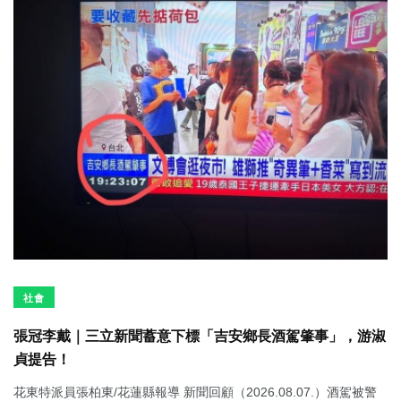
社會
張冠李戴｜三立新聞蓄意下標「吉安鄉長酒駕肇事」，游淑
貞提告！
花東特派員張柏東/花蓮縣報導 新聞回顧（2026.08.07.）酒駕被警