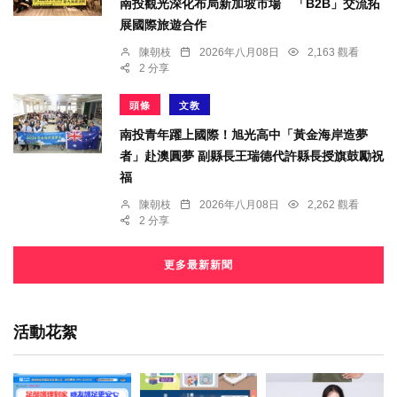
南投觀光深化布局新加坡市場 「B2B」交流拓
展國際旅遊合作
陳朝枝
2026年八月08日
2,163 觀看
2 分享
頭條
文教
南投青年躍上國際！旭光高中「黃金海岸造夢
者」赴澳圓夢 副縣長王瑞德代許縣長授旗鼓勵祝
福
陳朝枝
2026年八月08日
2,262 觀看
2 分享
更多最新新聞
活動花絮