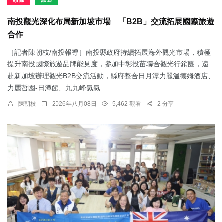
頭條
旅遊
南投觀光深化布局新加坡市場 「B2B」交流拓展國際旅遊
合作
［記者陳朝枝/南投報導］南投縣政府持續拓展海外觀光市場，積極
提升南投國際旅遊品牌能見度，參加中彰投苗聯合觀光行銷團，遠
赴新加坡辦理觀光B2B交流活動，縣府整合日月潭力麗溫德姆酒店、
力麗哲園-日潭館、九九峰氦氣...
陳朝枝
2026年八月08日
5,462 觀看
2 分享