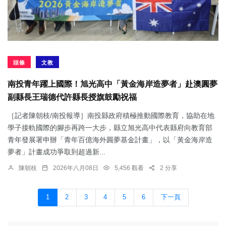
頭條
文教
南投青年躍上國際！旭光高中「黃金海岸造夢者」赴澳圓夢
副縣長王瑞德代許縣長授旗鼓勵祝福
［記者陳朝枝/南投報導］南投縣政府積極推動國際教育，協助在地
學子接軌國際的腳步再跨一大步，縣立旭光高中代表縣府向教育部
青年發展署申辦「青年百億海外圓夢基金計畫」，以「黃金海岸造
夢者」計畫成功爭取到超過新...
陳朝枝
2026年八月08日
5,456 觀看
2 分享
1
2
3
4
5
6
下一頁