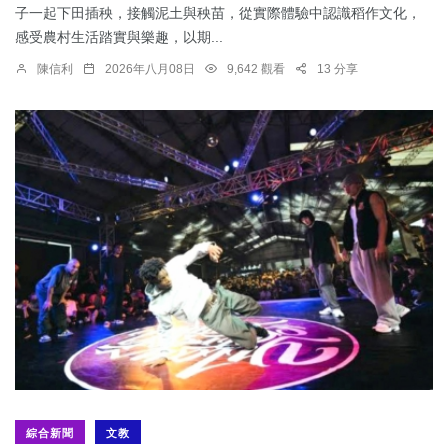
子一起下田插秧，接觸泥土與秧苗，從實際體驗中認識稻作文化，
感受農村生活踏實與樂趣，以期...
陳信利
2026年八月08日
9,642 觀看
13 分享
綜合新聞
文教