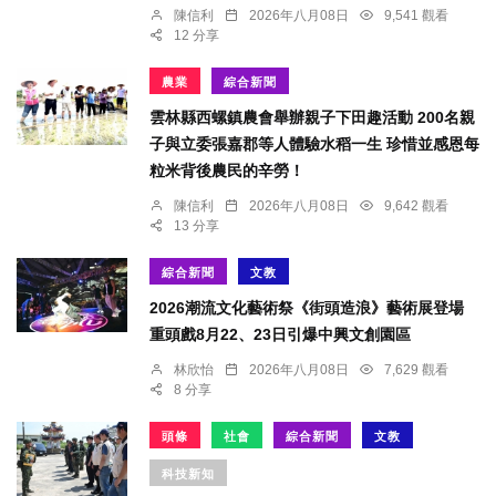
陳信利
2026年八月08日
9,541 觀看
12 分享
農業
綜合新聞
雲林縣西螺鎮農會舉辦親子下田趣活動 200名親
子與立委張嘉郡等人體驗水稻一生 珍惜並感恩每
粒米背後農民的辛勞！
陳信利
2026年八月08日
9,642 觀看
13 分享
綜合新聞
文教
2026潮流文化藝術祭《街頭造浪》藝術展登場
重頭戲8月22、23日引爆中興文創園區
林欣怡
2026年八月08日
7,629 觀看
8 分享
頭條
社會
綜合新聞
文教
科技新知