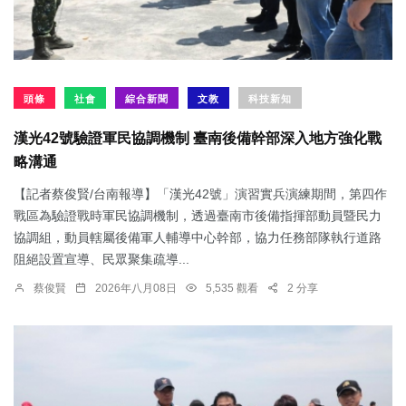
頭條
社會
綜合新聞
文教
科技新知
漢光42號驗證軍民協調機制 臺南後備幹部深入地方強化戰
略溝通
【記者蔡俊賢/台南報導】「漢光42號」演習實兵演練期間，第四作
戰區為驗證戰時軍民協調機制，透過臺南市後備指揮部動員暨民力
協調組，動員轄屬後備軍人輔導中心幹部，協力任務部隊執行道路
阻絕設置宣導、民眾聚集疏導...
蔡俊賢
2026年八月08日
5,535 觀看
2 分享