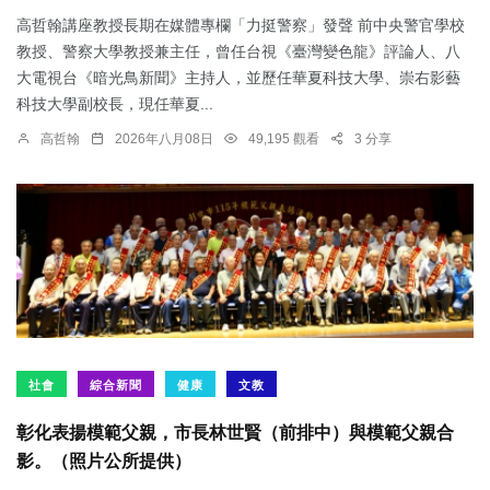
高哲翰講座教授長期在媒體專欄「力挺警察」發聲 前中央警官學校
教授、警察大學教授兼主任，曾任台視《臺灣變色龍》評論人、八
大電視台《暗光鳥新聞》主持人，並歷任華夏科技大學、崇右影藝
科技大學副校長，現任華夏...
高哲翰
2026年八月08日
49,195 觀看
3 分享
社會
綜合新聞
健康
文教
彰化表揚模範父親，市長林世賢（前排中）與模範父親合
影。（照片公所提供）