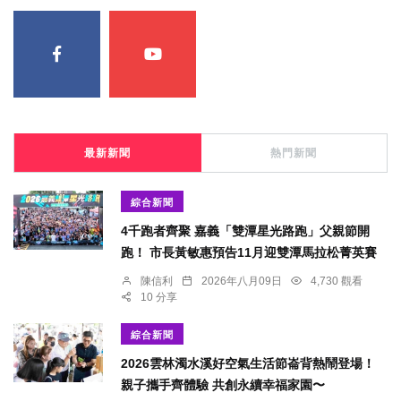
最新新聞
熱門新聞
綜合新聞
4千跑者齊聚 嘉義「雙潭星光路跑」父親節開
跑！ 市長黃敏惠預告11月迎雙潭馬拉松菁英賽
陳信利
2026年八月09日
4,730 觀看
10 分享
綜合新聞
2026雲林濁水溪好空氣生活節崙背熱鬧登場！
親子攜手齊體驗 共創永續幸福家園〜