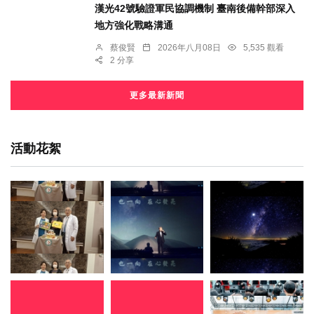
漢光42號驗證軍民協調機制 臺南後備幹部深入
地方強化戰略溝通
蔡俊賢
2026年八月08日
5,535 觀看
2 分享
更多最新新聞
活動花絮