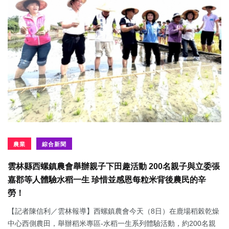
農業
綜合新聞
雲林縣西螺鎮農會舉辦親子下田趣活動 200名親子與立委張
嘉郡等人體驗水稻一生 珍惜並感恩每粒米背後農民的辛
勞！
【記者陳信利／雲林報導】西螺鎮農會今天（8日）在鹿場稻榖乾燥
中心西側農田，舉辦稻米專區-水稻一生系列體驗活動，約200名親