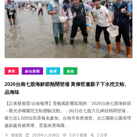
農業
綜合新聞
健康
旅遊
2026台南七股海鮮節熱鬧登場 黃偉哲邀親子下水挖文蛤、
品海味
【記者蔡俊賢/台南報導】受颱風影響延期的「2026台南七股海鮮節
－觀光赤嘴園挖文蛤體驗活動」，(8)日在七股六孔碼頭熱鬧登場，
吸引近1,500位民眾報名參加。台南市長黃偉哲、台江國家公園管理
處副處長賴宥甫、雲嘉南濱海國...
蔡俊賢
2026年八月08日
5,673 觀看
2 分享