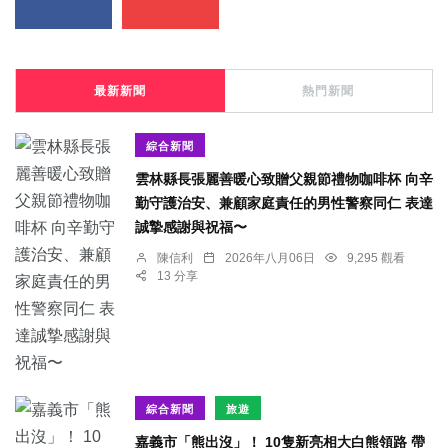
最新新聞
熱門新聞
綜合新聞
雲林縣長張麗善暖心致贈父親節禮物咖啡杯 向辛
勤守護治安、兼顧家庭責任的男性警察同仁 表達
誠摯感謝與祝福〜
陳信利
2026年八月06日
9,295 觀看
13 分享
綜合新聞
旅遊
嘉義市「熊出沒」！ 10隻新亮相大白熊領路 帶