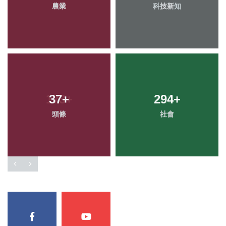
農業
科技新知
37
+
294
+
頭條
社會