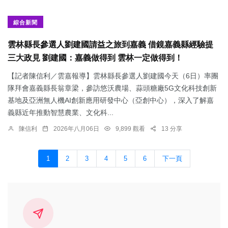
綜合新聞
雲林縣長參選人劉建國請益之旅到嘉義 借鏡嘉義縣經驗提
三大政見 劉建國：嘉義做得到 雲林一定做得到！
【記者陳信利／雲嘉報導】雲林縣長參選人劉建國今天（6日）率團
隊拜會嘉義縣長翁章梁，參訪悠沃農場、蒜頭糖廠5G文化科技創新
基地及亞洲無人機AI創新應用研發中心（亞創中心），深入了解嘉
義縣近年推動智慧農業、文化科...
陳信利
2026年八月06日
9,899 觀看
13 分享
1
2
3
4
5
6
下一頁