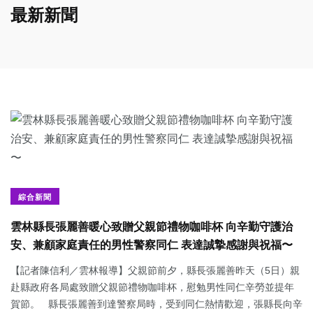
最新新聞
綜合新聞
雲林縣長張麗善暖心致贈父親節禮物咖啡杯 向辛勤守護治
安、兼顧家庭責任的男性警察同仁 表達誠摯感謝與祝福〜
【記者陳信利／雲林報導】父親節前夕，縣長張麗善昨天（5日）親
赴縣政府各局處致贈父親節禮物咖啡杯，慰勉男性同仁辛勞並提年
賀節。 縣長張麗善到達警察局時，受到同仁熱情歡迎，張縣長向辛