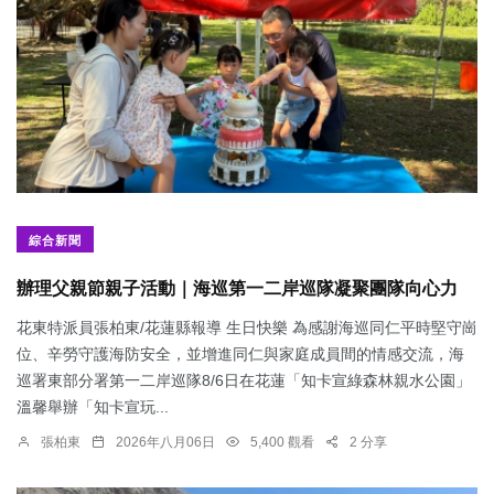
綜合新聞
辦理父親節親子活動｜海巡第一二岸巡隊凝聚團隊向心力
花東特派員張柏東/花蓮縣報導 生日快樂 為感謝海巡同仁平時堅守崗
位、辛勞守護海防安全，並增進同仁與家庭成員間的情感交流，海
巡署東部分署第一二岸巡隊8/6日在花蓮「知卡宣綠森林親水公園」
溫馨舉辦「知卡宣玩...
張柏東
2026年八月06日
5,400 觀看
2 分享