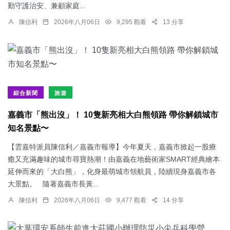
勤守護治安、兼顧家庭...
陳信利
2026年八月06日
9,295 觀看
13 分享
綜合新聞
旅遊
嘉義市「熊出沒」！ 10隻新亮相大白熊領路 帶你解鎖城市
知名景點〜
【雲嘉特派員陳信利／嘉義市報導】今年夏天，嘉義市掀起一股療
癒又充滿趣味的城市尋寶熱潮！由嘉義在地藝術家SMART經典繪本
延伸而來的「大白熊」，化身最萌城市領航員，陸續現身嘉義市各
大景點。 隨著嘉義市長黃...
陳信利
2026年八月06日
9,477 觀看
14 分享