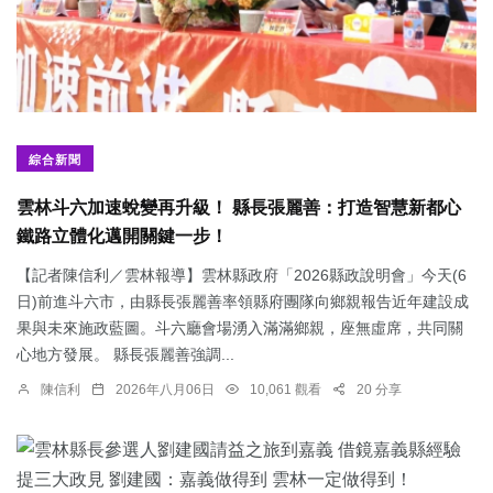
綜合新聞
雲林斗六加速蛻變再升級！ 縣長張麗善：打造智慧新都心
鐵路立體化邁開關鍵一步！
【記者陳信利／雲林報導】雲林縣政府「2026縣政說明會」今天(6
日)前進斗六市，由縣長張麗善率領縣府團隊向鄉親報告近年建設成
果與未來施政藍圖。斗六廳會場湧入滿滿鄉親，座無虛席，共同關
心地方發展。 縣長張麗善強調...
陳信利
2026年八月06日
10,061 觀看
20 分享